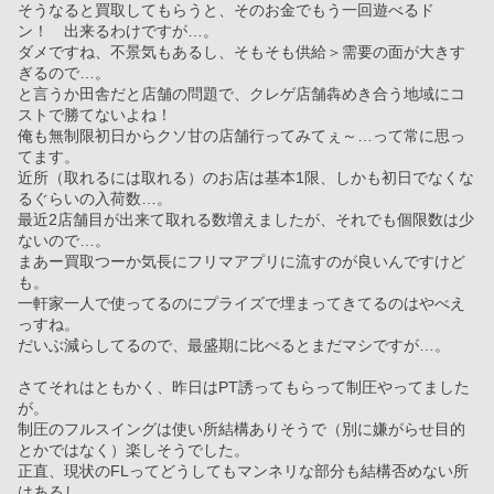
そうなると買取してもらうと、そのお金でもう一回遊べるド
ン！　出来るわけですが…。
ダメですね、不景気もあるし、そもそも供給＞需要の面が大きす
ぎるので…。
と言うか田舎だと店舗の問題で、クレゲ店舗犇めき合う地域にコ
ストで勝てないよね！
俺も無制限初日からクソ甘の店舗行ってみてぇ～…って常に思っ
てます。
近所（取れるには取れる）のお店は基本1限、しかも初日でなくな
るぐらいの入荷数…。
最近2店舗目が出来て取れる数増えましたが、それでも個限数は少
ないので…。
まあー買取つーか気長にフリマアプリに流すのが良いんですけど
も。
一軒家一人で使ってるのにプライズで埋まってきてるのはやべえ
っすね。
だいぶ減らしてるので、最盛期に比べるとまだマシですが…。
さてそれはともかく、昨日はPT誘ってもらって制圧やってました
が。
制圧のフルスイングは使い所結構ありそうで（別に嫌がらせ目的
とかではなく）楽しそうでした。
正直、現状のFLってどうしてもマンネリな部分も結構否めない所
はあるし。