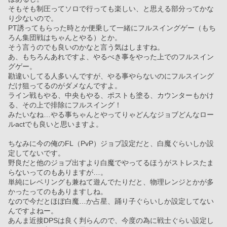
そもそも制圧ってソロで行っても楽しい、と思える部分ってかな
り少ないので。
PT誘ってもらった時とか便乗して一緒にフルスイングゲー（もち
ろん集団戦はちゃんとやる）とか。
そう言うのでも良いのかなと言う気はしますね。
あ、もちろんあれですよ、やるべき事をやった上でのフルスイン
グゲー。
勘違いしてる人多いんですが、やる事やらないのにフルスイング
だけ狙ってるのがダメなんですよ。
ライン戦もやる、中央もやる、ポストも塗る、カウンターもかけ
る、その上で排除にフルスイング！
みたいなね…やる事ちゃんとやってりゃどんなジョブどんなロー
ルactでも良いと思いますよ。
ちなみに今の俺のFL（PvP）ジョブ設定だと、白魔ぐらいしか設
定してないです。
野良だと他のジョブ出すより白魔でやってるほうがストレスたま
らないってのもありますが…。
単純にレベリングも兼ねて遊んでたりだと、物理レンジとかが多
かったってのもありますしね。
なので今だとほぼ白魔…か占星、踊り子ぐらいしか設定してない
んですよねー。
あんま近接DPSは良く判らんので、今度の為に戦士ぐらい設定し