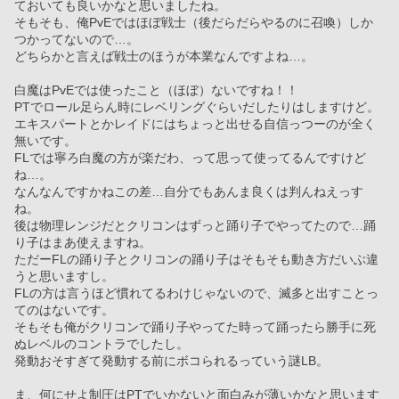
ておいても良いかなと思いましたね。
そもそも、俺PvEではほぼ戦士（後だらだらやるのに召喚）しか
つかってないので…。
どちらかと言えば戦士のほうが本業なんですよね…。
白魔はPvEでは使ったこと（ほぼ）ないですね！！
PTでロール足らん時にレベリングぐらいだしたりはしますけど。
エキスパートとかレイドにはちょっと出せる自信っつーのが全く
無いです。
FLでは寧ろ白魔の方が楽だわ、って思って使ってるんですけど
ね…。
なんなんですかねこの差…自分でもあんま良くは判んねえっす
ね。
後は物理レンジだとクリコンはずっと踊り子でやってたので…踊
り子はまあ使えますね。
ただーFLの踊り子とクリコンの踊り子はそもそも動き方だいぶ違
うと思いますし。
FLの方は言うほど慣れてるわけじゃないので、滅多と出すことっ
てのはないです。
そもそも俺がクリコンで踊り子やってた時って踊ったら勝手に死
ぬレベルのコントラでしたし。
発動おそすぎて発動する前にボコられるっていう謎LB。
ま、何にせよ制圧はPTでいかないと面白みが薄いかなと思います