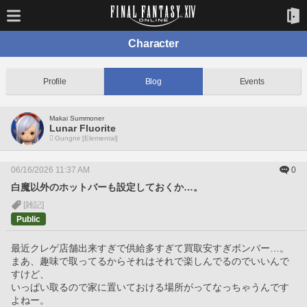
Character
Profile
Blog
Events
Makai Summoner
Lunar Fluorite
Gungnir [Elemental]
06/16/2026 11:37 AM
0
白魔以外のホットバーも設定しておくか…。
[雑記]
Public
最近クレゲ店舗出来すぎで供給多すぎて買取安すぎボンバー…。
まあ、趣味で取ってるからそれはそれで楽しんでるのでいいんで
すけど、
いっぱい取るので家に置いておける場所がってなっちゃうんです
よねー。