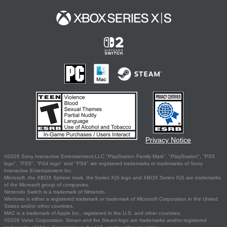
Privacy Notice
©2026 Sony Interactive Entertainment LLC."PlayStation Family Mark", "PlayStation", "PS5
logo", "PS5", "PS4 logo" and "PS4" are registered trademarks or trademarks of Sony
Interactive Entertainment Inc.
Microsoft, the XBOX Sphere mark, the Series X|S logo and XBOX Series X|S are trademarks
of the Microsoft group of companies.
Nintendo Switch is a trademark of Nintendo.
Windows is either a registered trademark or trademark of Microsoft Corporation in the United
States and/or other countries.
MAC is a trademark of Apple Inc., registered in the U.S. and other countries.
©2026 Valve Corporation. Steam and the Steam logo are trademarks and/or registered