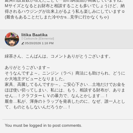
庭具の設置数が増えたことで一部の調度品が高騰していますね。
Mサイズとなるとお財布と相談することも多いでしょうけど、納
得されるハウジングが出来上がるよう私も楽しみにしています☺️
(厩舎もあることだしまた冷やかs...見学に行かなくちゃ)
Iitika Baatika
Carbuncle [Elemental]
05/20/2026 1:16 PM
緑茶さん、こんばんは。コメントありがとうございます。
ありがとうございます～
そうなんですよ～。ニンジン（ラペ）商法にも助けられ、どうに
か大地主デビューとなりました。
家具、高騰してるんですか～。ご安心下さい…土地だけでお金を
ほぼ使い切ってしまい、私には、もう、相談する財布が、ありま
せん…！クラフターＬＶの暴力で、なんとかします…！
厩舎…私が、渾身のトラップを発表したのに、なぜ、誰一人とし
て、ものともしないんだろうか…！
You must be logged in to post comments.