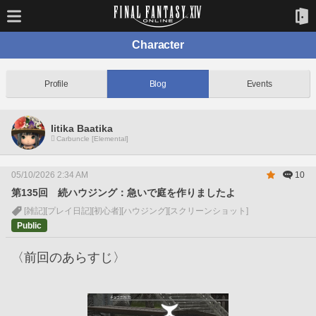
Character
Profile
Blog
Events
Iitika Baatika
Carbuncle [Elemental]
05/10/2026 2:34 AM
10
第135回 続ハウジング：急いで庭を作りましたよ
[雑記]
[プレイ日記]
[初心者]
[ハウジング]
[スクリーンショット]
Public
〈前回のあらすじ〉