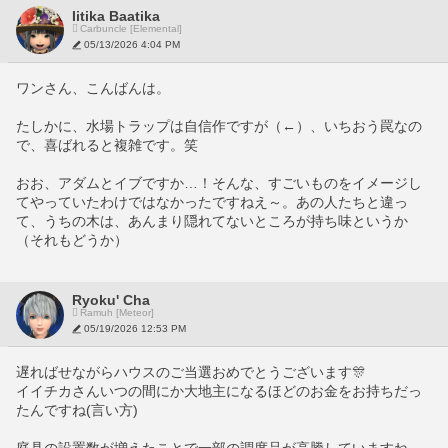
Iitika Baatika
Carbuncle [Elemental]
05/13/2026 4:04 PM
ワンさん、こんばんは。
たしかに、水場トラップは自信作ですが（←）、いちおう罠なの
で、喜ばれると複雑です。笑
おお、アダムとイブですか…！そんな、すごいものをイメージし
てやっていたわけではなかったですねえ～。あの人たちと違っ
て、うちの木は、あんまり隠れてないところが持ち味というか
（それもどうか）
Ryoku' Cha
Ramuh [Meteor]
05/19/2026 12:53 PM
遅ればせながらハウスのご当選おめでとうございます🎊
イイチカさんいつの間にか大地主になるほどのお金をお持ちだっ
たんですね(言い方)