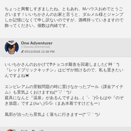
ちょっと興奮しすぎましたね。ともあれ、Mハウスおめでとうご
ざいます！いいちかさんのお家と言うと、ダルメル様とジャンプ
しか記憶になくて申し訳ないのですが、酒樽持っていきますので
飾ってください。個数は内緒です。
One Adventurer
Garuda [Elemental]
05/12/2026 12:38 PM
いいちかさんのおかげで❓チョコボ厩舎を回避しました(´艸｀*)
『レッドブリックキッチン』はピザが焼けるので、私も置きたい
んですよね💓
エンピレアムの景観問題の時に置けなかったプール（課金アイテ
ム）も景気よくおけますね(*´▽｀*)ﾉ
庭具になんと『温泉』があるんですよね…(゜-゜)💦もはや『のぞ
き放題』ですよ(/ω＼)💦💦（まあ水着ですけどもー）
風邪が治ったら景気よく落ちに行きますー(*´▽｀*)ﾉ