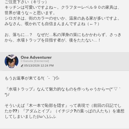
ご注意下さい（キリッ）
キッチンは可愛いですよね～。クラフターレベル９０の家具は、
世界が違うな～と思います。
シロガネは、街のカラーのせいか、温泉のある家が多いですよ。
みなさん、覗かれても自信まんまんですよね（←？）
お、落ちに…？　なぜだ…私の渾身の策にもかかわらず、さっき
から、水場トラップを目指す者が、後をたたない…！
One Adventurer
Garuda [Elemental]
05/13/2026 12:24 PM
もうお返事が来てる‼(゜-゜)💦
『水場トラップ』なんて魅力的なものを作っちゃうからー(*´▽｀
*)ﾉ
そういえば『木一本で恥部を隠す』って表現で（前回の日記でし
たか❓❓）『アダムとイブ』（イチジク❓の葉っぱの人たち）を連想
してしまいました(/ω＼)ふふ