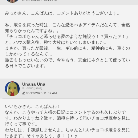
みっかさん、こんばんは。コメントありがとうございます。
私、厩舎を買った時は、こんな恐るべきアイテムだなんて、全然
知らなかったんですよね。。
「チョコボちゃんと暮らせる夢のような施設ゥ！？買ったァ！」
と、ハウス購入後、秒で大枚はたいてしまいました。
まさか、買ったが最後、一生、ギル的にも、精神的にも、重くの
しかかってくるなんて…
撤去ももったいないので、今やもう、完全にネタとして使ってい
る日々でございます。
Unana Una
Fenrir [Gaia]
05/12/2026 11:37 AM
いいちかさん、こんばんわ！
なんか、こうやって人様の日記にコメントするのも久しぶりで
す。わかりますね？近々、酒樽を持って汚いチョコボ厩舎を見に
行くって事です。
わたしは、手加減しませんよ。ちゃんと汚いチョコボ厩舎を見に
行きます。そりゃあもう、きｔ（ｒｙ