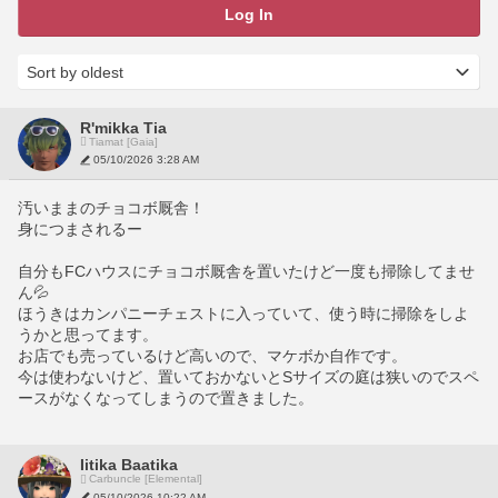
Log In
R'mikka Tia
Tiamat [Gaia]
05/10/2026 3:28 AM
汚いままのチョコボ厩舎！
身につまされるー
自分もFCハウスにチョコボ厩舎を置いたけど一度も掃除してませ
ん💦
ほうきはカンパニーチェストに入っていて、使う時に掃除をしよ
うかと思ってます。
お店でも売っているけど高いので、マケボか自作です。
今は使わないけど、置いておかないとSサイズの庭は狭いのでスペ
ースがなくなってしまうので置きました。
Iitika Baatika
Carbuncle [Elemental]
05/10/2026 10:22 AM