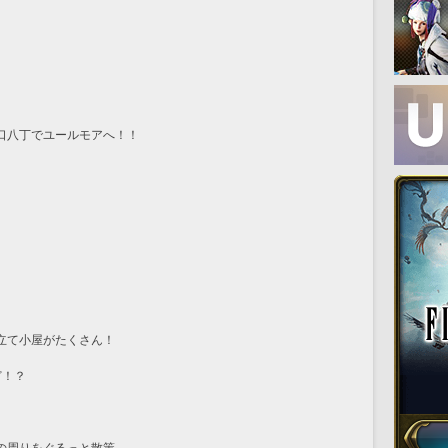
口八丁でユールモアへ！！
立て小屋がたくさん！
ど！？