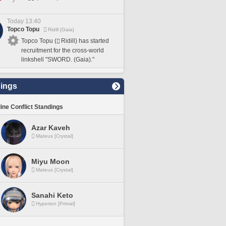
Today 13:40
Topco Topu
Ridill [Gaia]
Topco Topu (
Ridill) has started
recruitment for the cross-world
linkshell "SWORD. (Gaia)."
ings
line Conflict Standings
Azar Kaveh
Mateus [Crystal]
Miyu Moon
Mateus [Crystal]
Sanahi Keto
Hyperion [Primal]