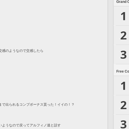
Grand 
1
2
3
交感のようなので交感したら
Free C
1
2
まで出られるコンプボーナス貰った！イイの！？
3
いようなので戻ってアルフィノ達と話す