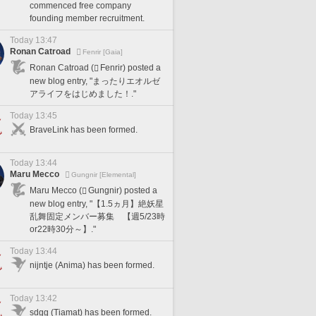
commenced free company
founding member recruitment.
Today 13:47
Ronan Catroad
Fenrir [Gaia]
Ronan Catroad (
Fenrir) posted a
new blog entry, "まったりエオルゼ
アライフをはじめました！."
Today 13:45
BraveLink has been formed.
Today 13:44
Maru Mecco
Gungnir [Elemental]
Maru Mecco (
Gungnir) posted a
new blog entry, "【1.5ヵ月】絶妖星
乱舞固定メンバー募集 【週5/23時
or22時30分～】."
Today 13:44
nijntje (Anima) has been formed.
Today 13:42
sdgg (Tiamat) has been formed.