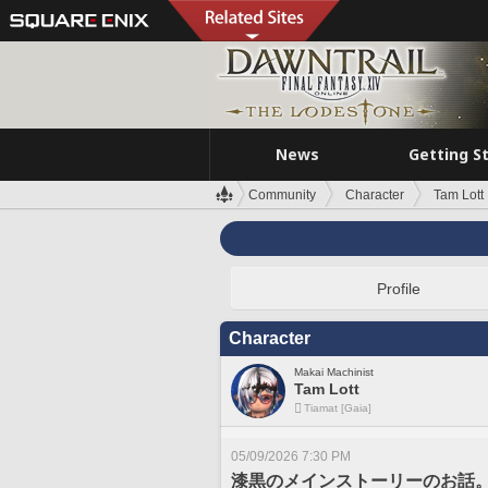
News
Getting S
Community
Character
Tam Lott
Profile
Character
Makai Machinist
Tam Lott
Tiamat [Gaia]
05/09/2026 7:30 PM
漆黒のメインストーリーのお話