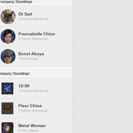
Company Standings
Ot Sad
Gungnir [Elemental]
Fransabelle Chloe
Typhon [Elemental]
Ennet Akoya
Fenrir [Gaia]
ompany Standings
10:00
Gungnir [Elemental]
Fleur Chloe
Typhon [Elemental]
Metal Woman
Titan [Mana]