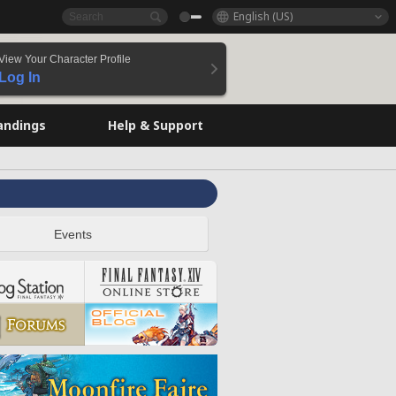
English (US)
View Your Character Profile
Log In
andings
Help & Support
Events