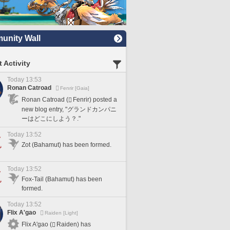
nity Wall
 Activity
Today 13:53
Ronan Catroad
Fenrir [Gaia]
Ronan Catroad (
Fenrir) posted a
new blog entry, "グランドカンパニ
ーはどこにしよう？."
Today 13:52
Zot (Bahamut) has been formed.
Today 13:52
Fox-Tail (Bahamut) has been
formed.
Today 13:52
Flix A'gao
Raiden [Light]
Flix A'gao (
Raiden) has