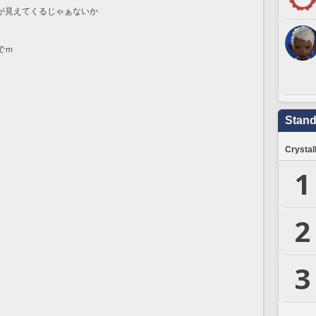
が見えてくるじゃぁないか
でｍ
Stand
Crystal
1
2
3