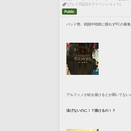
[プレイ日記]
[スクリーンショット]
Public
パッド勢、戦闘中咄嗟に喋れずFCの募集
アルフィノが絵を描けるとか聞いてない
泳げないのに！？描けるの！？