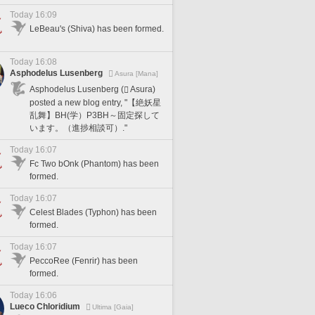
Today 16:09
LeBeau's (Shiva) has been formed.
Today 16:08
Asphodelus Lusenberg
Asura [Mana]
Asphodelus Lusenberg (
Asura)
posted a new blog entry, "【絶妖星
乱舞】BH(学）P3BH～固定探して
います。（進捗相談可）."
Today 16:07
Fc Two bOnk (Phantom) has been
formed.
Today 16:07
Celest Blades (Typhon) has been
formed.
Today 16:07
PeccoRee (Fenrir) has been
formed.
Today 16:06
Lueco Chloridium
Ultima [Gaia]