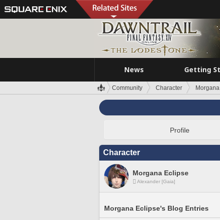
News
Getting S
Community
Character
Morgana 
Profile
Character
Morgana Eclipse
Alexander [Gaia]
Morgana Eclipse's Blog Entries