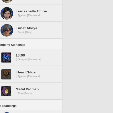
Fransabelle Chloe
Typhon [Elemental]
Ennet Akoya
Fenrir [Gaia]
ompany Standings
10:00
Gungnir [Elemental]
Fleur Chloe
Typhon [Elemental]
Metal Woman
Titan [Mana]
ne Standings