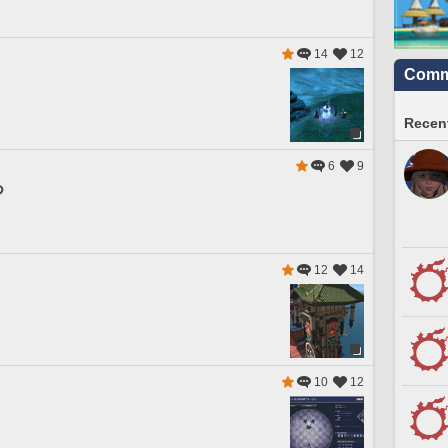
14
12
Commu
Recent
6
9
つ
12
14
10
12