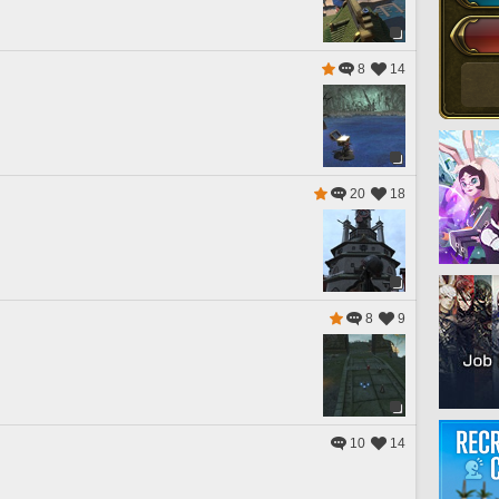
8
14
20
18
8
9
10
14