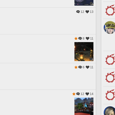
12
13
8
11
6
11
12
14