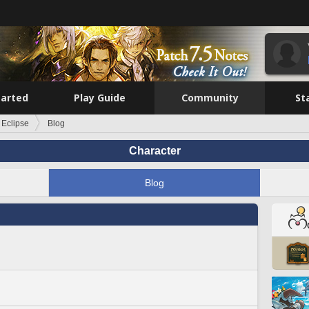
tarted
Play Guide
Community
St
Eclipse
Blog
Character
Blog