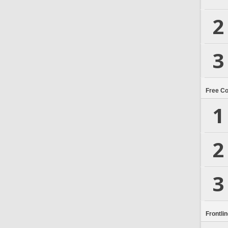
2
3
Free C
1
2
3
Frontli