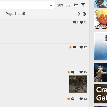
283 Total
Page 1 of 15
8
11
8
12
10
15
10
13