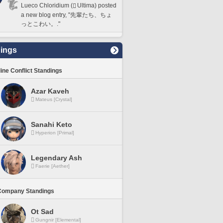
Lueco Chloridium (
Ultima) posted
a new blog entry, "先輩たち、ちょ
っとこわい。."
ings
line Conflict Standings
Azar Kaveh
Mateus [Crystal]
Sanahi Keto
Hyperion [Primal]
Legendary Ash
Faerie [Aether]
Company Standings
Ot Sad
Gungnir [Elemental]