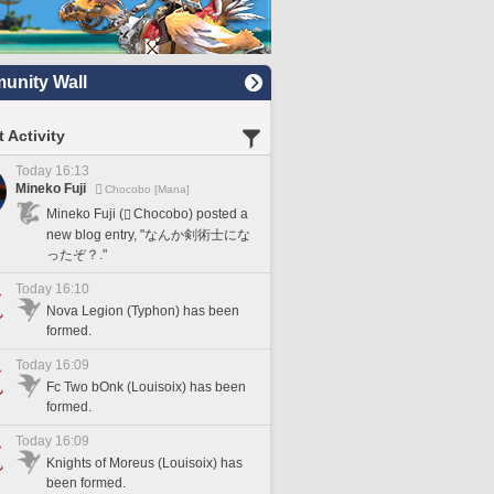
nity Wall
 Activity
Today 16:13
Mineko Fuji
Chocobo [Mana]
Mineko Fuji (
Chocobo) posted a
new blog entry, "なんか剣術士にな
ったぞ？."
Today 16:10
Nova Legion (Typhon) has been
formed.
Today 16:09
Fc Two bOnk (Louisoix) has been
formed.
Today 16:09
Knights of Moreus (Louisoix) has
been formed.