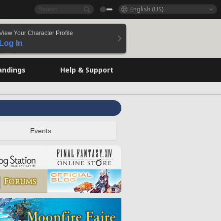
English (US)
View Your Character Profile
Log In
andings
Help & Support
Events