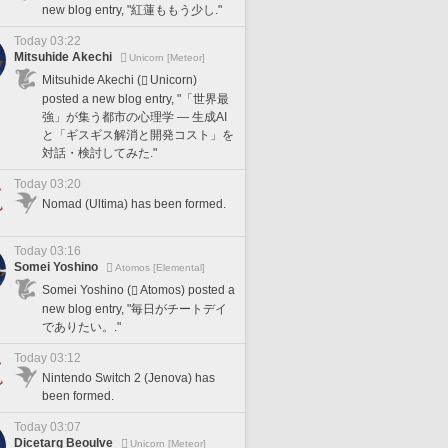
new blog entry, "紅蓮ももう少し."
Today 03:22
Mitsuhide Akechi
Unicorn [Meteor]
Mitsuhide Akechi (
Unicorn)
posted a new blog entry, "「世界最
強」が集う都市の心理学 — 生成AI
と「ギスギス解消と開発コスト」を
対話・検討してみた."
Today 03:20
Nomad (Ultima) has been formed.
Today 03:16
Somei Yoshino
Atomos [Elemental]
Somei Yoshino (
Atomos) posted a
new blog entry, "毎日がチートデイ
でありたい。."
Today 03:12
Nintendo Switch 2 (Jenova) has
been formed.
Today 03:07
Dicetarg Beoulve
Unicorn [Meteor]