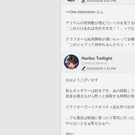
05/20/2026 4:52 PM
>>One Adventurer さん
アイテムの所持数が増えていくのを見てる
「これだけあれば当分大丈夫！！」ってな
クラフターも結局興味が湧いちゃって全種
「このジョブって何作れるんだろう…！？
Haribo Twilight
Shinryu [Meteor]
05/20/2026 7:33 PM
おはようございます
私もギャザラーは好きです。あの採取して
音楽を聴きながら黙々と採取する時間が良
クラフターでハイクオリティ品を作り出す
…でも最近は戦場に篭ったり零式に行った
やらないとなぁ私もなぁ〜。
追記↓