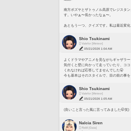
南方ボズヤとザトゥノル高原でレジスタン
す。いやぁ〜長かったなぁ〜。
あともう一つ、クイズです。私は最近変化
Shio Tsukinami
Valefor [Meteor]
05/21/2026 1:04 AM
よくドラマやアニメを見ながらギャザラー
気付くと壁に向かって走っていたり、ココド
くれなければ応答してませんでした🤫
今も基本はそのスタイルで、目の前の事をしっ
Shio Tsukinami
Valefor [Meteor]
05/21/2026 1:05 AM
(良いこと言った風に言ってみました🤭笑)
Nalcia Siren
Ridill [Gaia]