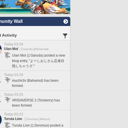
nity Wall
 Activity
Today 03:29
Ulan Mol
Garuda [Elemental]
Ulan Mol (
Garuda) posted a new
blog entry, "よーしおじさん忍者目
指しちゃうぞ."
Today 03:28
muchichi (Bahamut) has been
formed.
Today 03:28
ARISAVERSE 2 (Tonberry) has
been formed.
Today 03:23
Turuta Lion
Zeromus [Meteor]
Turuta Lion (
Zeromus) posted a