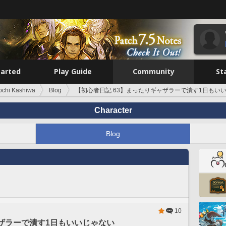
tarted
Play Guide
Community
St
ochi Kashiwa
Blog
【初心者日記 63】まったりギャザラーで潰す1日もい
Character
Blog
10
ャザラーで潰す1日もいいじゃない