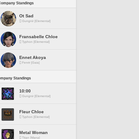
Company Standings
Ot Sad
Gungnir [Elemental]
Fransabelle Chloe
Typhon [Elemental]
Ennet Akoya
Fenrir [Gaia]
ompany Standings
10:00
Gungnir [Elemental]
Fleur Chloe
Typhon [Elemental]
Metal Woman
Titan [Mana]