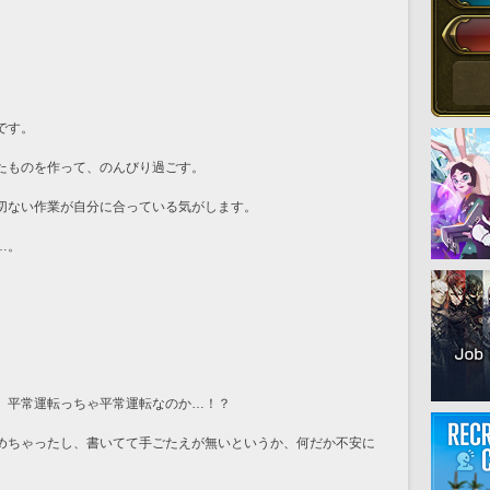
です。
たものを作って、のんびり過ごす。
切ない作業が自分に合っている気がします。
…。
、平常運転っちゃ平常運転なのか…！？
めちゃったし、書いてて手ごたえが無いというか、何だか不安に