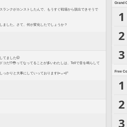
Grand 
スランクがカンストしたんで、もうすぐ戦場から脱出できそうで
1
しました。さて、何が変化したでしょうか？
2
3
してました🤭
コだ!?😳ってなってることが多いわたしは、Tellで音を鳴らして
Free C
かりと大事にしていっております(•ᵕᴗᵕ•)⁾⁾
1
2
3