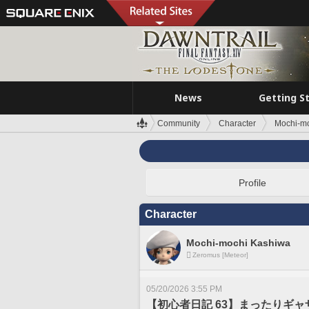
News
Getting S
Community
Character
Mochi-m
Profile
Character
Mochi-mochi Kashiwa
Zeromus [Meteor]
05/20/2026 3:55 PM
【初心者日記 63】まったりギ