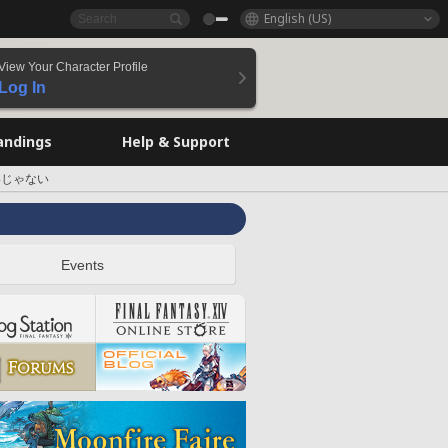
English (US)
View Your Character Profile
Log In
andings
Help & Support
いじゃない
Events