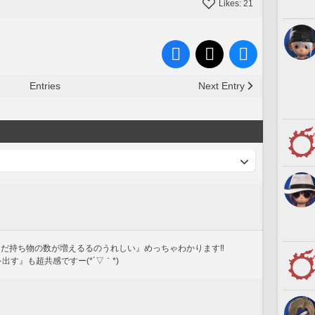
Likes:
21
Entries
Next Entry
ただ持ち物の数が増えるるのうれしい』めっちゃわかります‼
出す』も超共感ですー(*´▽｀*)