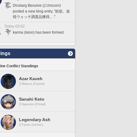
Dicetarg Beoulve (
Unicorn)
posted a new blog entry, "鉄筋、妖
怪ウォッチ調度品獲得。."
Today 03:02
karma (Ixion) has been formed.
ings
line Conflict Standings
Azar Kaveh
Mateus [Crystal]
Sanahi Keto
Hyperion [Primal]
Legendary Ash
Faerie [Aether]