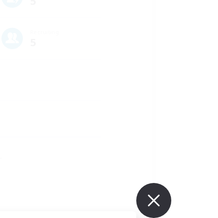
5
Recruiting
5
✨