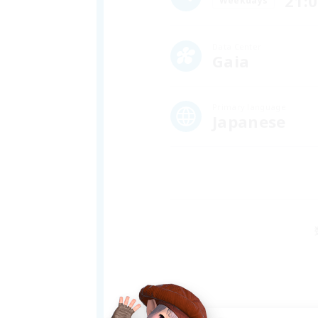
21:
Weekdays
Data Center
Gaia
Primary language
Japanese