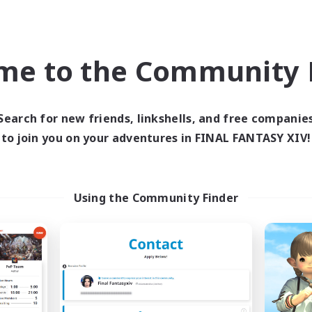
私自身、FF14を始めた頃はわからないことだらけでした。
フレンドや仲間と一緒に成長していく楽しさを知り、
me to the Community F
いつでも帰れる「くつろげる居場所」を作りたい
と思い結成しました
◆◇◆◇◆◇◆◇◆◇◆◇◆◇◆◇◆◇
Search for new friends, linkshells, and free companie
FCの理念
to join you on your adventures in FINAL FANTASY XIV!
◆◇◆◇◆◇◆◇◆◇◆◇◆◇◆◇◆◇
きなことや遊びの時間を大切にしながら、いつでも帰る場所があり仲間
Using the Community Finder
それぞれの遊び方やペースを尊重しながら、
気軽に声をかけ合える環境を作っていきたいと思っています！
━━━━━━━━━━━━━━━━━━
● 主な活動時間 ●