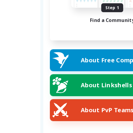
Step 1
Find a Communit
About Free Comp
About Linkshells
About PvP Team