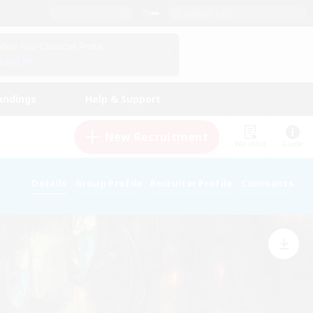
English (US)
View Your Character Profile
Log In
andings
Help & Support
New Recruitment
Watchlist
Guide
Details
Group Profile
Recruiter Profile
Comments