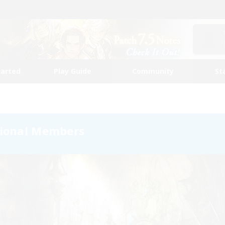
tarted
Play Guide
Community
St
tional Members