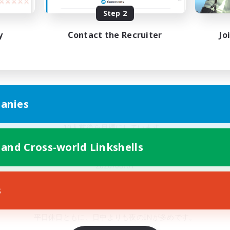
Step 2
平日：　21:00〜25:00
y
Contact the Recruiter
Jo
休日：　12:00〜25:00
━━━━━━━━━━━━━━━━━━
● FCの特徴 ●
anies
◾️　少人数FC　◾️
10人前後を目標にしています。
一人ひとりの繋がりを大切にしたいと思っています！
 and Cross-world Linkshells
2026/08/01
新メンバー1名体験加入していただきました！
s
◾️　IN率　◾️
平日休日ともに、日中よりも夜のINが多めです。