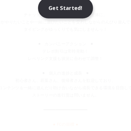
Get Started!
◾️　FCの雰囲気　◾️
チャットでのコミュニケーションを主体に、
ーがやりたいことや一緒に遊びたいことを交わしながらのんびり遊んで
タイピングがゆっくりでも気にしませんっ！
◾️　カンパニーアクション　◾️
テレポ割引は常時発動！
レベリング支援も状況に合わせて調整！
◾️　個人の進捗と成長　◾️
初心者さん、若葉さん、復帰者さんを歓迎しており、
コンテンツを一緒に遊んだり助け合いながら成長できる環境を目指し
ストーリーの進行度は問いません。
━━━━━━━━━━━━━━━━━━
● FCの目標 ●