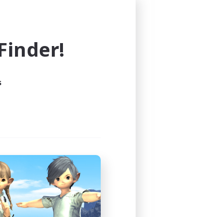
inder!
！
s
がいること