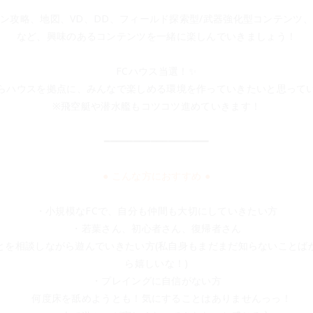
ン攻略、地図、VD、DD、フィールド探索型/武器強化型コンテンツ
など、興味のあるコンテンツを一緒に楽しんでいきましょう！
FCハウス当選！✨
らハウスを拠点に、みんなで楽しめる環境を作っていきたいと思って
※飛空艇や潜水艦もコツコツ進めていきます！
━━━━━━━━━━━━━━━━━━
● こんな方におすすめ ●
・小規模なFCで、自分も仲間も大切にしていきたい方
・若葉さん、初心者さん、復帰者さん
とを相談しながら遊んでいきたい方(私自身もまだまだ知らないことば
ら嬉しいな！)
・プレイングに自信がない方
　何度床を舐めようとも！気にすることはありませんっっ！