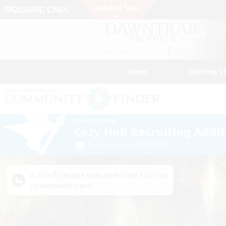
News
Getting S
Free Company
Cozy Hub Recruiting Addi
Listing expires 08/31/2026
A stock image was selected for this
community card.