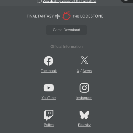
View desktop version of the Lodestone
Game Download
Official Information
/
Facebook
X
News
YouTube
Instagram
Twitch
Bluesky