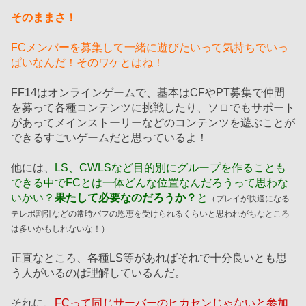
そのままさ！
FCメンバーを募集して一緒に遊びたいって気持ちでいっ
ぱいなんだ！そのワケとはね！
FF14はオンラインゲームで、基本はCFやPT募集で仲間
を募って各種コンテンツに挑戦したり、ソロでもサポート
があってメインストーリーなどのコンテンツを遊ぶことが
できるすごいゲームだと思っているよ！
他には、
LS、CWLSなど目的別にグループを作ることも
できる中でFCとは一体どんな位置なんだろうって思わな
いかい？
果たして必要なのだろうか？
と
（プレイが快適になる
テレポ割引などの常時バフの恩恵を受けられるくらいと思われがちなところ
は多いかもしれないな！）
正直なところ、各種LS等があればそれで十分良いとも思
う人がいるのは理解しているんだ。
それに、
FCって同じサーバーのヒカセンじゃないと参加