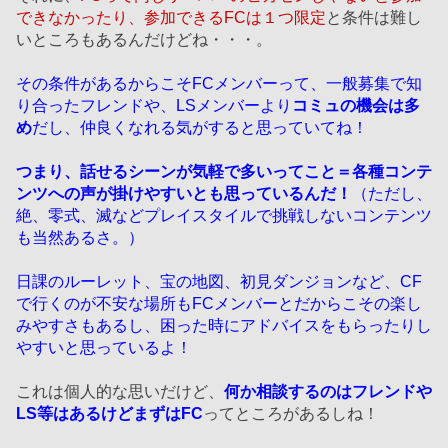
できなかったり、参加できるFCは１つ限定
と条件は難し
いところもあるんだけどね・・・。
その条件があるからこそFCメンバーって、一般募集で知
り合ったフレンドや、LSメンバーより
コミュの機会は多
め
だし、仲良くなれる気がすると思っていてね！
つまり、話せるシーンが気軽で多いってこと＝各種コンテ
ンツへの声が掛けやすいとも思っているんだ！
（ただし、
絶、零式、滅などプレイスタイルで挑戦しないコンテンツ
も当然あるさ。）
日課のルーレット、宝の地図、初見ダンジョンなど、CF
で行くのが不安な場所もFCメンバーとだからこその楽し
みやすさもあるし、困った時にアドバイスをもらったりし
やすいと思っているよ！
これは個人的な思いだけど、
何か相談するのはフレンドや
LS等はあるけどまずはFC
ってところがあるしね！