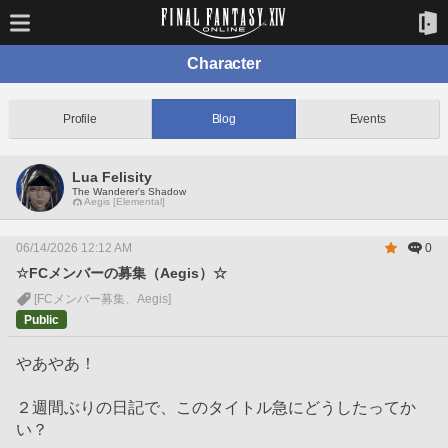
Character
Profile
Blog
Events
Lua Felisity
The Wanderer's Shadow
Aegis [Elemental]
06/14/2026 12:12 AM
0
☆FCメンバーの募集（Aegis）☆
[FCメンバー募集、Aegis]
Public
やあやあ！
２週間ぶりの日記で、このタイトル急にどうしたってか
い？