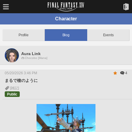
Character
Profile
Blog
Events
Aura Link
Chocobo [Mana]
05/20/2026 3:46 PM
4
まるで槍のように
[雑記]
Public