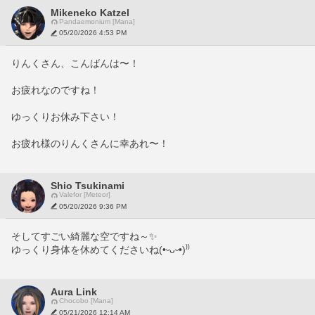
Mikeneko Katzel
Pandaemonium [Mana]
05/20/2026 4:53 PM
りんくさん、こんばんは〜！
お疲れなのですね！
ゆっくりお休み下さい！
お疲れ様のりんくさんに幸あれ〜！
Shio Tsukinami
Valefor [Meteor]
05/20/2026 9:36 PM
そしてすごい綺麗な空ですね～✨
ゆっくり身体を休めてくださいね(•ᵕᴗᵕ•)⁾⁾
Aura Link
Chocobo [Mana]
05/21/2026 12:14 AM