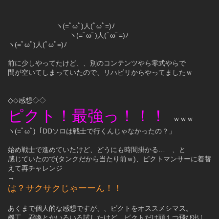
　　　　　　　ヽ(=ﾟωﾟ)人(ﾟωﾟ=)ﾉ
　　　　　　　　　ヽ(=ﾟωﾟ)人(ﾟωﾟ=)ﾉ
ヽ(=ﾟωﾟ)人(ﾟωﾟ=)ﾉ
前に少しやってたけど、、別のコンテンツやら零式やらで
間が空いてしまっていたので、リハビリからやってましたｗ
◇◇感想◇◇
ピクト！最強っ！！！
　ｗｗｗ
ヽ(=ﾟωﾟ)「DDソロは戦士で行くんじゃなかったの？」
始め戦士で進めていたけど、どうにも時間掛かる…　、と
感じていたので(タンクだから当たり前ｗ)、ピクトマンサーに着替
えて再チャレンジ
→
は？サクサクじゃーーん！！
あくまで個人的な感想ですが、、ピクトをオススメシマス。
機工、召喚とかいろいろ試したけど、ピクトだけ頭１つ飛び出し