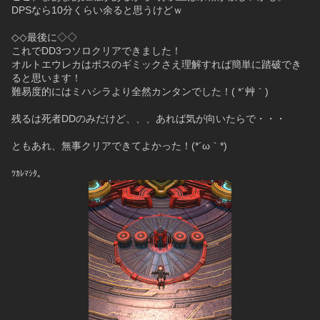
DPSなら10分くらい余ると思うけどｗ
◇◇最後に◇◇
これでDD3つソロクリアできました！
オルトエウレカはボスのギミックさえ理解すれば簡単に踏破でき
ると思います！
難易度的にはミハシラより全然カンタンでした！( *´艸｀)
残るは死者DDのみだけど、、、あれば気が向いたらで・・・
ともあれ、無事クリアできてよかった！(*´ω｀*)
ﾂｶﾚﾏｼﾀ。