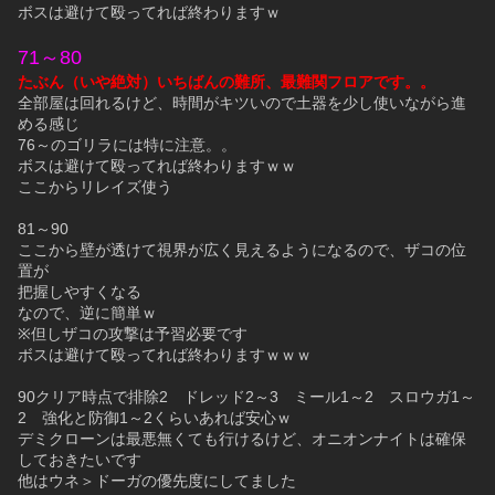
ボスは避けて殴ってれば終わりますｗ
71～80
たぶん（いや絶対）いちばんの難所、最難関フロアです。。
全部屋は回れるけど、時間がキツいので土器を少し使いながら進
める感じ
76～のゴリラには特に注意。。
ボスは避けて殴ってれば終わりますｗｗ
ここからリレイズ使う
81～90
ここから壁が透けて視界が広く見えるようになるので、ザコの位
置が
把握しやすくなる
なので、逆に簡単ｗ
※但しザコの攻撃は予習必要です
ボスは避けて殴ってれば終わりますｗｗｗ
90クリア時点で排除2　ドレッド2～3　ミール1～2　スロウガ1～
2　強化と防御1～2くらいあれば安心ｗ
デミクローンは最悪無くても行けるけど、オニオンナイトは確保
しておきたいです
他はウネ＞ドーガの優先度にしてました