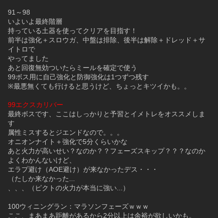
91～98
いよいよ最終階層
持っている土器を使ってクリアを目指す！
前半は強化＋スロウガ、中盤は排除、後半は解除＋ドレッド＋サ
イトロで
やってました
あと回復無効ついたらミールを確定で使う
99ボス用に自己強化と防御強化は1つずつ残す
※最悪無くても行けると思うけど、ちょっとキツイかも。。
99エクスカリバー
最終ボスです、ここはしっかりと予習とイメトレをオススメしま
す
属性ミスするとジエンドなので。。。
オニオンナイト＋強化で5分くらいかな
あと火力が高いせい？なのか？？フェーズスキップ？？？なのか
よくわかんないけど、
エラプ避け（AOE避け）が来なかったデス・・・
（たしか来なかった...
、、、（ピクトの火力が本当に強い...）
100ウィニングラン：マラソンフェーズｗｗｗ
ここ、まあまあ距離があるから2分以上は余裕が欲しいかも。