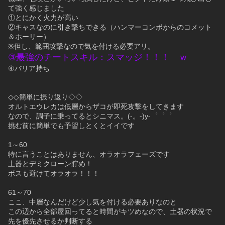
て強く感じました
①とにかく火力が高い
②キャスなのに引き撃ちできる（ハンマーコンボからのコメット
＆ホーリー）
※但し、範囲攻撃なので気を付ける必要アリ。
③最強のチートスキル：スマッジ！！！　ｗ
④バリア持ち
◇◇簡単に振り返り◇◇
オルトエウレカは低層からザコが即死攻撃をしてきます
なので、調子に乗ってるとシニマス。(-。-)y-゜゜゜
挑む前に簡単でも予習しとくとイイです
1～60
特に言うことはありません、オラオラフェーズです
土器とデミクローン貯め！
ボスも避けてオラオラ！！！
61～70
ここ、中層なんだけど少し気を付ける必要ありなのと
この辺から全部屋回ってると時間がキツめなので、土器の状況で
先を優先させるか判断する