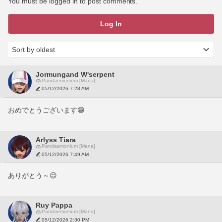
You must be logged in to post comments.
Log In
Jormungand W'serpent
Pandaemonium [Mana]
05/12/2026 7:28 AM
おめでとうございます😁
Arlyss Tiara
Pandaemonium [Mana]
05/12/2026 7:49 AM
ありがとう～😉
Ruy Pappa
Pandaemonium [Mana]
05/12/2026 2:30 PM