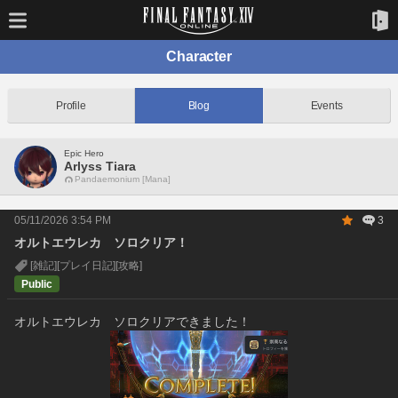
Character
Profile
Blog
Events
Epic Hero
Arlyss Tiara
Pandaemonium [Mana]
05/11/2026 3:54 PM
3
オルトエウレカ ソロクリア！
[雑記]
[プレイ日記]
[攻略]
Public
オルトエウレカ　ソロクリアできました！