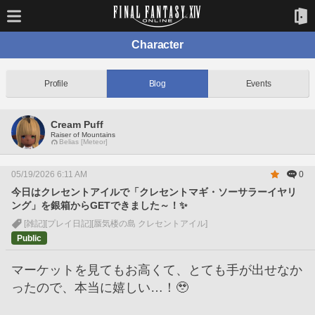
Character
Profile
Blog
Events
Cream Puff
Raiser of Mountains
Belias [Meteor]
05/19/2026 6:11 AM
0
今日はクレセントアイルで「クレセントマギ・ソーサラーイヤリ
ング」を銀箱からGETできました～！✨
[雑記]
[プレイ日記]
[蜃気楼の島 クレセントアイル]
Public
マーケットを見てもお高くて、とても手が出せなか
ったので、本当に嬉しい…！🥹