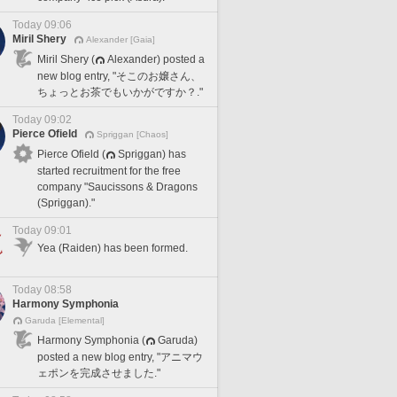
Today 09:06
Miril Shery
Alexander [Gaia]
Miril Shery (
Alexander) posted a
new blog entry, "そこのお嬢さん、
ちょっとお茶でもいかがですか？."
Today 09:02
Pierce Ofield
Spriggan [Chaos]
Pierce Ofield (
Spriggan) has
started recruitment for the free
company "Saucissons & Dragons
(Spriggan)."
Today 09:01
Yea (Raiden) has been formed.
Today 08:58
Harmony Symphonia
Garuda [Elemental]
Harmony Symphonia (
Garuda)
posted a new blog entry, "アニマウ
ェポンを完成させました."