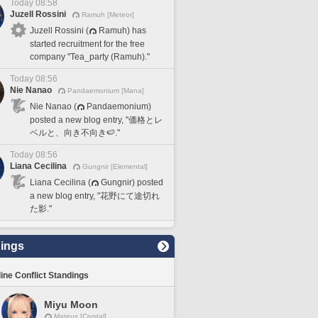
Today 08:58
Juzell Rossini
Ramuh [Meteor]
Juzell Rossini (
Ramuh) has
started recruitment for the free
company "Tea_party (Ramuh)."
Today 08:56
Nie Nanao
Pandaemonium [Mana]
Nie Nanao (
Pandaemonium)
posted a new blog entry, "価格とレ
ベルと、向き不向き🍉."
Today 08:56
Liana Cecilina
Gungnir [Elemental]
Liana Cecilina (
Gungnir) posted
a new blog entry, "花野にて途切れ
た影."
ings
line Conflict Standings
Miyu Moon
Mateus [Crystal]