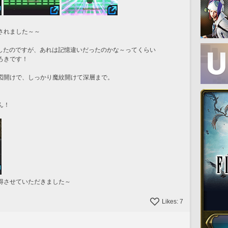
されました～～
遇したのですが、あれは記憶違いだったのかな～ってくらい
ろきです！
図開けで、しっかり魔紋開けて深層まで。
ん！
得させていただきました～
Likes:
7