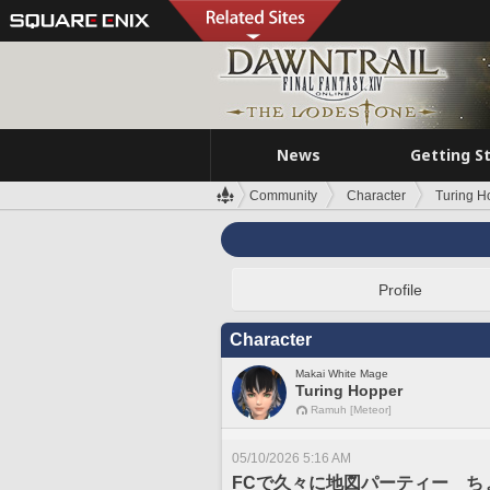
News
Getting S
Community
Character
Turing H
Profile
Character
Makai White Mage
Turing Hopper
Ramuh [Meteor]
05/10/2026 5:16 AM
FCで久々に地図パーティー ち