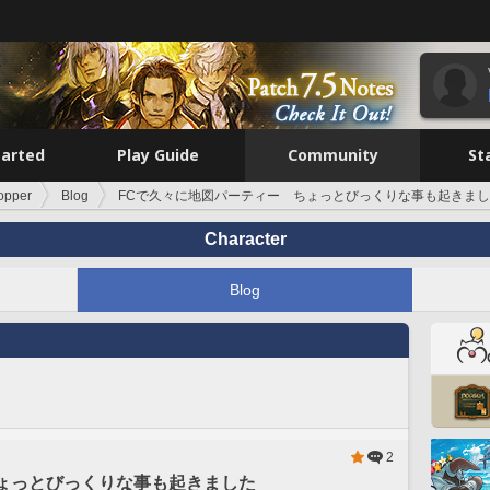
tarted
Play Guide
Community
St
opper
Blog
FCで久々に地図パーティー ちょっとびっくりな事も起きま
Character
Blog
2
ょっとびっくりな事も起きました