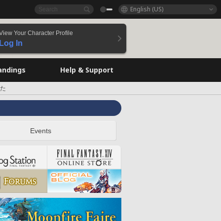
English (US)
View Your Character Profile
Log In
andings
Help & Support
した
Events