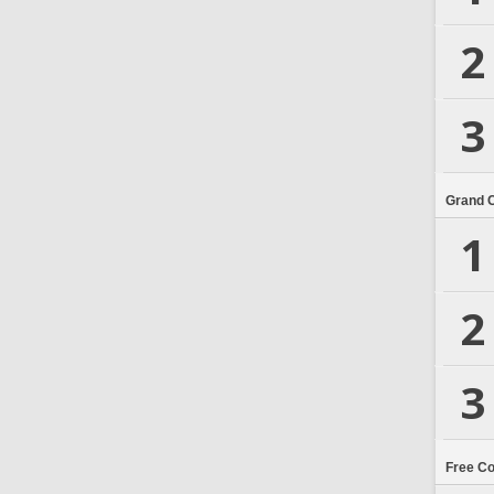
2
3
Grand 
1
2
3
Free C