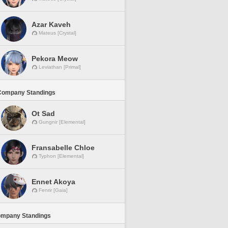
Azar Kaveh
Mateus [Crystal]
Pekora Meow
Leviathan [Primal]
Company Standings
Ot Sad
Gungnir [Elemental]
Fransabelle Chloe
Typhon [Elemental]
Ennet Akoya
Fenrir [Gaia]
ompany Standings