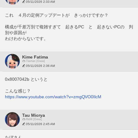
05/11/2026 2:33 AM
これ　４月の定例アップデートが　きっかけですか？
構成が千差万別で複雑すぎて　起きるPC　と　起きないPCの　判
別や原因が
わけわからないです。
Kime Fatima
Tiamat [Gaia]
05/11/2026 2:36 AM
0x8007042b というと
こんな感じ？
https://www.youtube.com/watch?v=zmgQVO0IlcM
Tau Micrya
Ridill [Gaia]
05/11/2026 2:45 AM
たぼさん