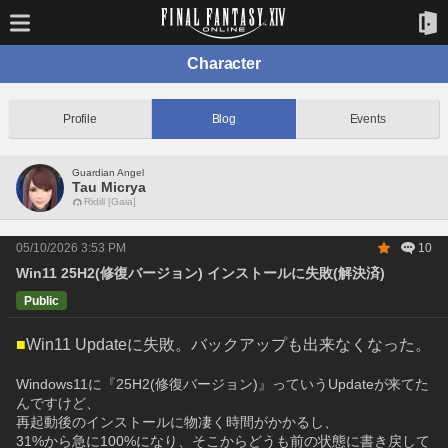
Character
Profile
Blog
Events
Guardian Angel
Tau Micrya
Ridill [Gaia]
05/10/2026 3:53 PM
10
Win11 25H2(修復バージョン) インストールに失敗(解決済)
Public
■
Win11 Updateに失敗。バックアップも出来なくなった。
Windows11に『25H2(修復バージョン)』っていうUpdateが来てた
んですけど、
再起動後のインストールに物凄く時間がかかるし、
31%から急に100%になり、そこからどうも前の状態に書き戻して