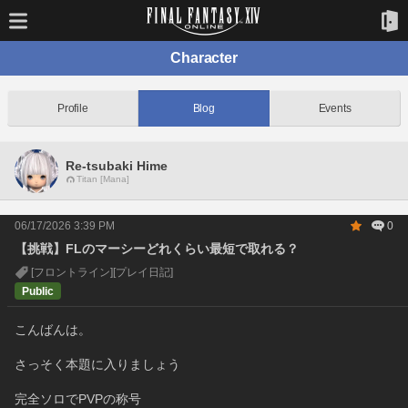
Character
Profile
Blog
Events
Re-tsubaki Hime
Titan [Mana]
06/17/2026 3:39 PM
0
【挑戦】FLのマーシーどれくらい最短で取れる？
[フロントライン]
[プレイ日記]
Public
こんばんは。
さっそく本題に入りましょう
完全ソロでPVPの称号