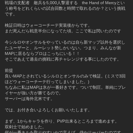
戦場の支配者　敵兵を5,000人撃退する　the Hand of Mercyとい
う称号をどれくらいの試合回数と時間で取れるのか？という挑戦
です。
検証日時はウォーコーチーテ実装後からです。
まだ死んだら戦意半分になってた頃。ここで私は閃いたのです
今シルロやオンサルをやっているのは自ら新マップ以外を選択し
たユーザーと、ルーレット勢しかいない。つまり、みんなが新
MAPに居るならプロはこっちにいる！！
そこであえて過去の挑戦に再チャレンジする事にしたのです。
前提
良いMAPとされているシルロとオンサルのみで検証。(ミスで3回
ほどウォーコーチーテ行ってしまいました。)
ちなみに私はMAPは氷が一番好きです。ついで制圧。単純にプレ
イヤーが強い方が勝てるので。
サーバーは海外北米です。
では、お付き合いよろしくお願いいたします。
まず、1からキャラを作り、PVP出来るところまで進めます。
双剣士で始めました。
何が一番キルを取りやすいかで言えば、侍かリーパーなのです