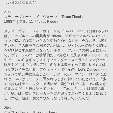
しい音楽になるんだ」
21位
スティーヴィー・レイ・ヴォーン 「Texas Flood」
1983年｜アルバム『Texas Flood』
スティーヴィー・レイ・ヴォーンの「Texas Flood」におけるソロ
は、このブルースの再興者が1982年にデビューアルバムのセッシ
ョンで初めて録音したときと変わらぬ生命力を、今なお放ち続け
ている。この曲を含む同名アルバムは、ジャンルへの新たな関心
を呼び起こす原動力となった。ギター・ブルースの初心者にとっ
て、ヴォーンのソロは衝撃的だ。2分近くに及ぶスポットライトの
中で、この亡きギタリストはフェンダー・ストラトキャスターの
限界をどこまでも押し広げ、内なる悪魔をすべて追い払うかのよ
うなプレイを見せる。デヴィッド・ボウイの『Let’s Dance』セッ
ションで彼と共に録音したベーシストのカーマイン・ロハスによ
れば、SRVはミューズに導かれるままに弾いていたという。「多
くの奴らはテクニックこそ凄いが、魂が欠けている。その両方が
必要なんだ」と彼は語っている。「『Texas Flood』は感情の歌
だ。聴けば、彼がスピーカーを突き破って迫ってくるように感じ
るはずだ。彼は一切のまやかしなしで弾いていたんだ」
20位
ジェフ・ベック 「Freeway Jam」