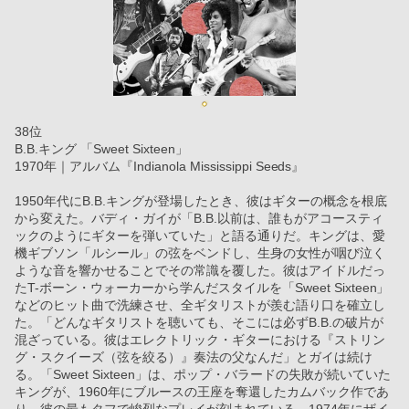
38位
B.B.キング 「Sweet Sixteen」
1970年｜アルバム『Indianola Mississippi Seeds』
1950年代にB.B.キングが登場したとき、彼はギターの概念を根底
から変えた。バディ・ガイが「B.B.以前は、誰もがアコースティ
ックのようにギターを弾いていた」と語る通りだ。キングは、愛
機ギブソン「ルシール」の弦をベンドし、生身の女性が咽び泣く
ような音を響かせることでその常識を覆した。彼はアイドルだっ
たT-ボーン・ウォーカーから学んだスタイルを「Sweet Sixteen」
などのヒット曲で洗練させ、全ギタリストが羨む語り口を確立し
た。「どんなギタリストを聴いても、そこには必ずB.B.の破片が
混ざっている。彼はエレクトリック・ギターにおける『ストリン
グ・スクイーズ（弦を絞る）』奏法の父なんだ」とガイは続け
る。「Sweet Sixteen」は、ポップ・バラードの失敗が続いていた
キングが、1960年にブルースの王座を奪還したカムバック作であ