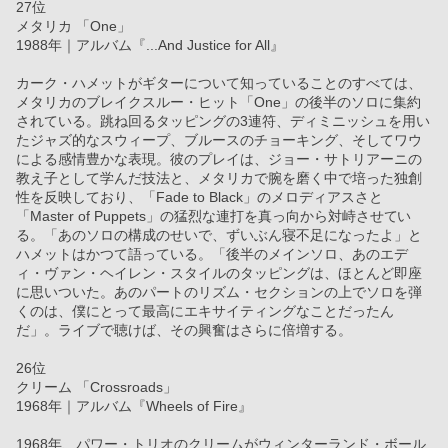
27位
メタリカ 「One」
1988年｜アルバム『...And Justice for All』
カーク・ハメットがギターについて知っていることのすべては、
メタリカのブレイクスルー・ヒット「One」の後半のソロに集約
されている。跳ね回るタッピングの3連符、ディミニッシュを用い
たジャズ的なスウィープ、ブルースのチョーキング、そしてワウ
による感情豊かな表現。彼のプレイは、ジョー・サトリアーニの
教え子として学んだ技法と、メタリカで腕を磨く中で培った独創
性を反映しており、「Fade to Black」のメロディアスさと
「Master of Puppets」の猛烈な連打を真っ向から対峙させてい
る。「あのソロの構成のせいで、ずいぶん寝不足になったよ」と
ハメットはかつて語っている。「後半のメインソロ、あのエデ
ィ・ヴァン・ヘイレン・スタイルのタッピングは、ほとんど即座
に思いついた。あのパートのリズム・セクションの上でソロを弾
くのは、僕にとって最高にエキサイティングなことだったん
だ」。ライブで聴けば、その興奮はさらに倍増する。
26位
クリーム 「Crossroads」
1968年｜アルバム『Wheels of Fire』
1968年、パワー・トリオのクリームがウィンターランド・ボール