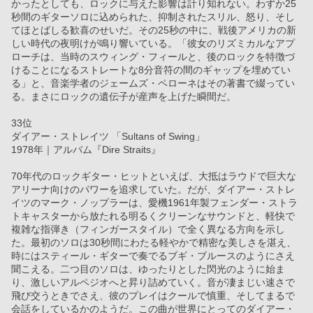
かったとしても、ロックに与えた影響は計り知れない。わずか25
秒間のギターソロに込められた、抑制されたスリル、怒り、そし
てほとばしる歓喜のせいだ。その25秒の中に、戦後アメリカの新
しい時代の夜明けが鳴り響いている。「彼女のリズミカルなアプ
ローチは、当時のスウィング・フィールと、後のロックを特徴づ
けることになるストレートな8分音符の間のギャップを埋めてい
る」と、音楽学者のジェームズ・ペローネはその著書で綴ってい
る。まさにロックの遺伝子が産声を上げた瞬間だ。
33位
ダイアー・ストレイツ 「Sultans of Swing」
1978年｜アルバム『Dire Straits』
70年代のロックギター・ヒットといえば、大抵はラウドで巨大な
アリーナ向けのパワーを追求していた。だが、ダイアー・ストレ
イツのマーク・ノップラーは、愛機1961年製フェンダー・ストラ
トキャスターから放たれる明るくクリーンなサウンドと、軽快で
複雑な指弾き（フィンガースタイル）で全く異なる方向を示し
た。最初のソロは30秒間にわたる軽やかで精密な美しさを湛え、
時にはスティール・ギターで奏でるブギ・ブルースのようにさえ
聞こえる。二つ目のソロは、ゆったりとした閃光のように始ま
り、激しいアルペジオへと昇り詰めていく。音が凄まじい速さで
飛び交うときでさえ、彼のプレイはクールで慎重、そしてまるで
会話をしているかのようだ。この曲が世界にとってのダイアー・