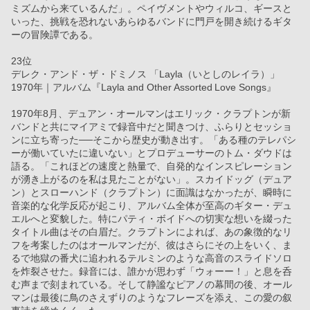
ミズムから来ているんだ」。ペイヴメントやウィルコ、ギースと
いった、挑戦を恐れないあらゆるバンドに門戸を開き続けるギタ
ーの冒険譚である。
23位
デレク・アンド・ザ・ドミノス 「Layla（いとしのレイラ）」
1970年｜アルバム『Layla and Other Assorted Love Songs』
1970年8月、デュアン・オールマンはエリック・クラプトンが新
バンドと共にマイアミで録音中だと聞きつけ、ふらりとセッショ
ンに立ち寄った──そこから歴史が動き出す。「ある種のテレパシ
ーが働いていたに違いない」とプロデューサーのトム・ダウドは
語る。「これほどの速度と熱量で、自発的なインスピレーション
が湧き上がるのを私は見たことがない」。スカイドッグ（デュア
ン）とスローハンド（クラプトン）に面識はなかったが、瞬時に
音楽的な化学反応が起こり、アルバム全体が至高のギター・デュ
エルへと変貌した。特にパティ・ボイドへの切実な想いを綴った
タイトル曲はその白眉だ。クラプトンによれば、あの象徴的なリ
フを考案したのはオールマンだが、彼はさらにその上をいく、ま
るで地獄の番犬に追われるテルミンのような高音のスライドソロ
を炸裂させた。録音には、誰かが思わず「ウォーー！」と息を呑
む声まで刻まれている。そして静謐なピアノの幕間の後、オール
マンは最後に鳥のさえずりのようなフレーズを添え、この愛の叙