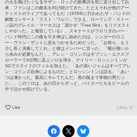
の火を掲げたくなるサザン・ロックの叙事詩を世に送り出して以
来、ファンはこの曲名を叫び続けてきた。たとえそれが他のアー
ティストのライブであってもだ（1976年に行われたザ・バンドの
解散コンサート「ラスト・ワルツ」でさえ、ローリング・ストー
ン誌のグレイル・マーカスは「誰かが『Free Bird』をリクエスト
しやがった」と報告している）。スキナードがフロリダのバー・
バンド時代にこの曲を引き伸ばし始めたのは、シンガーのロニ
ー・ヴァン・ザントに息をつかせるためだった。「お前ら、もう
少し長く演奏してくれ」と彼はメンバーに言った。「喉が痛いか
ら休みが必要なんだ」。アレン・コリンズはギブソン・エクスプ
ローラーで4分間に及ぶソロを弾き、ゲイリー・ロッシントンが
SGでスライドのフィルを加えた。「あの長いジャムはすべてアレ
ン・コリンズ自身によるものだ」とロッシントンは語る。「あい
つは凄かった。最高にキレてたんだ。骨の髄まで本物の男だっ
た」。このソロは、あの日からずっと、バイカーたちをビールの
中で泣かせ続けている。
Like
Likes: 0