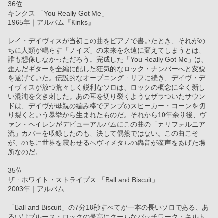
36位
キンクス 「You Really Got Me」
1965年｜アルバム『Kinks』
レイ・デイヴィスが当初この曲をピアノで書いたとき、それがの
ちに人類が鳴らす「ノイズ」の未来を永遠に変えてしまうとは、
誰も想像しなかっただろう。完成した「You Really Got Me」は、
歪んだギターを全編に配した狂気的なロック・ナンバーへと変貌
を遂げていた。伝説的なオープニング・リフに続き、デイヴ・デ
イヴィスが放つ荒々しく鋭利なソロは、ロックの概念に全く新し
い混沌を突き刺した。あの耳を切り裂くようなザラついたサウン
ドは、デイヴが母親の編み棒でアンプのスピーカー・コーンを切
り裂くという暴挙から生まれたものだ。それから10年余り後、ヴ
ァン・ヘイレンがデビューアルバムにこの曲の「カリフォルニア
流」カバーを収録したのも、決して偶然ではない。この曲こそ
が、のちに世界を震わせるヘヴィメタルの轟音が産声をあげた場
所なのだ。
35位
ザ・ホワイト・ストライプス 「Ball and Biscuit」
2003年｜アルバム
「Ball and Biscuit」の7分18秒すべてが一本の長いソロである、あ
るいはブルース・ロックの最高にクールなパッチワーク・キルト