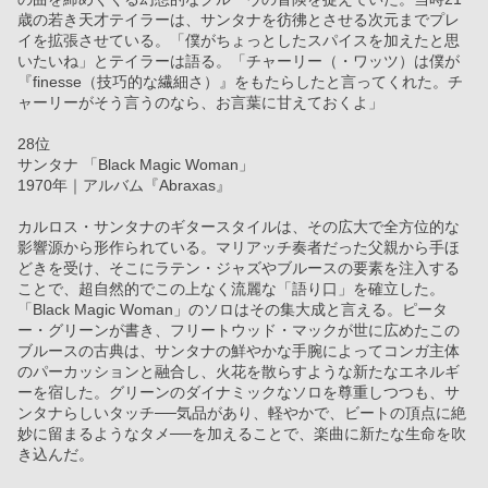
歳の若き天才テイラーは、サンタナを彷彿とさせる次元までプレ
イを拡張させている。「僕がちょっとしたスパイスを加えたと思
いたいね」とテイラーは語る。「チャーリー（・ワッツ）は僕が
『finesse（技巧的な繊細さ）』をもたらしたと言ってくれた。チ
ャーリーがそう言うのなら、お言葉に甘えておくよ」
28位
サンタナ 「Black Magic Woman」
1970年｜アルバム『Abraxas』
カルロス・サンタナのギタースタイルは、その広大で全方位的な
影響源から形作られている。マリアッチ奏者だった父親から手ほ
どきを受け、そこにラテン・ジャズやブルースの要素を注入する
ことで、超自然的でこの上なく流麗な「語り口」を確立した。
「Black Magic Woman」のソロはその集大成と言える。ピータ
ー・グリーンが書き、フリートウッド・マックが世に広めたこの
ブルースの古典は、サンタナの鮮やかな手腕によってコンガ主体
のパーカッションと融合し、火花を散らすような新たなエネルギ
ーを宿した。グリーンのダイナミックなソロを尊重しつつも、サ
ンタナらしいタッチ──気品があり、軽やかで、ビートの頂点に絶
妙に留まるようなタメ──を加えることで、楽曲に新たな生命を吹
き込んだ。