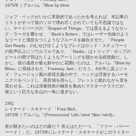
1975年｜アルバム『Blow by blow
ジェフ・ベックがいかに革新的であったかを考えれば、本記事の
リストがすべて彼のソロで埋め尽くされていても不思議ではな
い。ヤードバーズの「Shapes of Things」では震えるようなロッ
ク・ラーガを響かせ、「Beck’s Bolero」ではレーザー光線のよう
なリードと溜息をつくようなブルースを融合させた。「People 
Get Ready」のむせび泣くようなプレイはロッド・スチュワート
の歌声以上にソウルフルであり、「Nadia」はトリップ・ホップの
ビートの間で羽ばたくようなアーミングを聴かせる瞑想曲だ。し
かし、彼の遺産が最も鮮やかに花開いたのは、アルバム『Blow by 
Blow』に収録された「Freeway Jam」だろう。4分半に及ぶジャ
ズ・フュージョン風の表現主義の中で、ベックは浮遊するハーモ
ニクスをベンドし、高音域を揺らし、フレットと戯れながら音を
震わせる。これは演奏技術の極意を集めたマスタークラスだが、
彼という巨大な氷山の一角に過ぎない。
19位
レイナード・スキナード 「Free Bird」
1973年｜アルバム『(Pronounced 'Lĕh-'nérd 'Skin-'nérd)』
君が聴きたいのはどの曲だ？ 答えはただ一つ、「フリー・バーー
ーード！」だ。1973年にレイナード・スキナードがこのライター