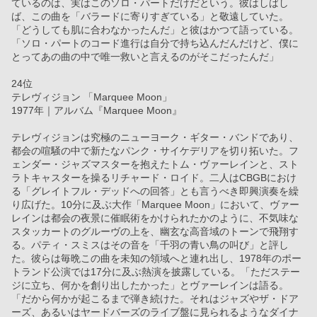
ているのは、実はこのソロ・パートだけだという。彼はしばし
ば、この曲を「バラードに寄りすぎている」と敬遠していた。
「どうしても肌に合わなかったんだ」と彼はかつて語っている。
「ソロ・パートのコード進行は自分で持ち込んだんだけど、僕に
とってあの曲の中で唯一救いと言えるのがそこだったんだ」
24位
テレヴィジョン 「Marquee Moon」
1977年｜アルバム『Marquee Moon』
テレヴィジョンは究極のニューヨーク・ギター・バンドであり、
都会の喧騒の中で新たなパンク・サイケデリアを切り拓いた。フ
ェンダー・ジャズマスターを抱えたトム・ヴァーレインと、スト
ラトキャスターを操るリチャード・ロイド。二人はCBGBにおけ
る「グレイトフル・デッドへの回答」とも言うべき即興演奏を繰
り広げた。10分に及ぶ大作「Marquee Moon」において、ヴァー
レインは都会の夜景に催眠術をかけられたかのように、不気味な
スタッカートのグルーヴの上を、幽玄な高音域のトーンで飛翔す
る。パティ・スミスはその音を「千羽の青い鳥の叫び」と評し
た。彼らは毎晩この曲を未知の領域へと連れ出し、1978年のポー
トランド公演では17分に及ぶ熱演を披露している。「ただステー
ジに立ち、何かを創り出したかった」とヴァーレインは語る。
「だから何かが起こるまで弾き続けた。それはジャズやザ・ドア
ーズ、あるいはヤードバーズのライブ盤に見られるようなダイナ