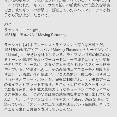
り、彼の最もタフで峻烈なプレイが刻まれている。1974年にザイ
ールで行われた「キンシャサの奇跡」の前夜祭での伝説的な演奏
では、彼のギターの衝撃に、観戦していたムハンマド・アリが椅
子から飛び上がったという。
37位
ラッシュ 「Limelight」
1981年｜アルバム『Moving Pictures』
ラッシュにおけるアレックス・ライフソンの存在は不可欠だ。
1981年の金字塔的アルバム『Moving Pictures』のリードシングル
「Limelight」がそれを証明している。ライフソン特有の厚みのあ
るトーンと煌びやかなパワーコードは、一筋縄ではいかない変拍
子のリフやヴァースに、スタジアムを揺らすほどのスケール感を
与えている。特筆すべきは、その叙情的なアプローチと無駄を削
ぎ落とした構成が生む情緒だ。ソロの幕開け、彼は長く引き伸ば
された音とフィードバックを、完璧に制御されたトレモロアーム
のダイブとビブラートで操り、そこから上昇するスケールへと一
気に斬り込み、高音域の悲鳴のようなチョーキングでクライマッ
クスを迎える。「このソロは曲の感情的な本質を映し出している
んだ」と、ライフソンはポッドキャスト『Shred With Shifty』で
語っている。「ステージの上で人生を送るという断絶感、そして
そこから生じる孤独を表現しているんだ」