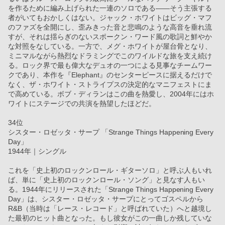
を作るために編み上げられた一連のソロである――そう主張する
者がいてもおかしくはない。ジャック・ホワイトはビッグ・マフ
のファズを全開にし、歪みきった音と悲鳴のような高音を垂れ流
すが、それは揺らぎのないスポークン・ワード風の歌詞と鮮やか
な対照をなしている。一方で、メグ・ホワイトが屋台骨となり、
ミニマルながら熱烈なドラミングでこのワイルドな旅を支え続け
る。ロック界で最も偉大なデュオの一つによる見事なチームワー
クであり、本作を『Elephant』のセンターピースに据えるだけで
なく、ザ・ホワイト・ストライプスの決定的なマニフェストにま
で高めている。ボブ・ディランはこの曲を熱愛し、2004年にはホ
ワイトにステージでの共演を熱望したほどだ。
34位
シスター・ロゼッタ・サープ 「Strange Things Happening Every 
Day」
1944年｜シングル
これを「史上初のロックンロール・ギターソロ」と呼ぶ人もいれ
ば、単に「史上初のロックンロール・ソング」と見なす人もい
る。1944年にリリースされた「Strange Things Happening Every 
Day」は、シスター・ロゼッタ・サープにとってゴスペルから
R&B（当時は「レース・レコード」と呼ばれていた）へと越境し
た最初のヒット曲となった。もし彼女がこの一曲しか残していな