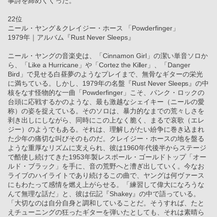
事詩を締めくくった。
22位
ニール・ヤング＆クレイジー・ホース 「Powderfinger」
1979年｜アルバム『Rust Never Sleeps』
ニール・ヤングの音楽史は、「Cinnamon Girl」の潔い単音ソロか
ら、「Like a Hurricane」や「Cortez the Killer」、「Danger 
Bird」で見せる白昼夢のようなプレイまで、無骨なギターの栄光
に満ちている。しかし、1979年の名盤『Rust Never Sleeps』の中
核をなす怪物的な一曲「Powderfinger」こそ、パンク・ロックの
台頭に応戦するかのような、最も激越なシェイキー（ニールの愛
称）の姿を捉えている。そのソロは、暴力的なまでの荒々しさを
剥き出しにしながら、同時にこの上なく脆く、まるで哀歌（エレ
ジー）のようでもある。それは、理解しがたい紛争に巻き込まれ
た少年の痛切な叫びそのものだ。クレイジー・ホースの地を盤る
ような重厚なリズムに支えられ、彼は1960年代後半からステージ
で酷使し続けてきた1953年製レスポール・ゴールドトップ「オー
ルド・ブラック」を手に、音の荒野へと漕ぎ出していく。今なお
ライブのハイライトであり続けるこの曲で、ヤングは何ヴァース
にもわたって感情を燃え上がらせる。「練習して偉大になろうな
んて無理な話だ」と、彼は伝記『Shakey』の中で語っている。
「大切なのは自分自身と調和していることだ。そうすれば、たと
えチューニングの狂ったギターを弾いたとしても、それは素晴ら