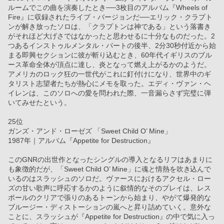
ルームでこの曲を演奏したとき──3枚目のアルバム『Wheels of 
Fire』に収録されたライブ・バージョンだ──エリック・クラプト
ンが解き放ったソロは、「クラプトンは神である」という落書き
がそれほど大げさではなかったと思わせるに十分なものだった。2
つあるインストゥルメンタル・パートの後半、2分30秒付近から始
まる即興セクションに彼が斬り込むとき、60年代イギリスのブル
ース革命全体が頂点に達し、炎となって燃え上がるかのようだ。
アメリカのロック狂の一世代がこれに釘付けになり、世界中のギ
タリスト志望者たちが熱心にメモを取った。エディ・ヴァン・ヘ
イレンは、このソロへの愛を問われた際、一音漏らさず完璧に弾
いてみせたという。
25位
ガンズ・アンド・ローゼズ 「Sweet Child O’ Mine」
1987年｜アルバム『Appetite for Destruction』
このGNRの出世作となったシングルの導入となるリフはあまりに
も象徴的だが、「Sweet Child O’ Mine」に魂と情熱を吹き込んで
いるのはスラッシュのソロだ。ヴァースにおけるアクセル・ロー
ズの甘い歌声に呼応するかのように叙情的なそのプレイは、レス
ポールのクリアで張りのあるトーンから始まり、やがて爆発的な
ブルージー・ディストーションの嵐へと昇り詰めていく。意外な
ことに、スラッシュが『Appetite for Destruction』の中で気に入っ