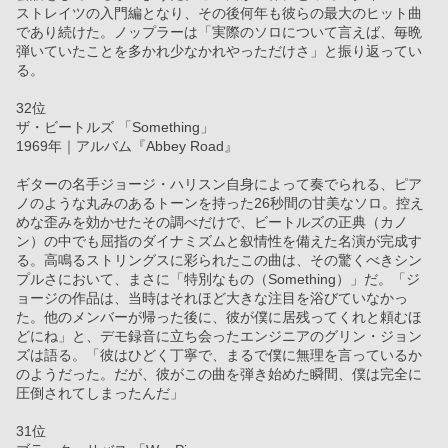
ストレイツの入門編となり、その後何年も彼らの最大のヒット曲
であり続けた。ノップラーは「実際のソロについて言えば、毎晩
弾いていたことを多かれ少なかれやっただけさ」と振り返ってい
る。
32位
ザ・ビートルズ 「Something」
1969年｜アルバム『Abbey Road』
ギターの名手ジョージ・ハリスン自身によって奏でられる、ピア
ノのような丸みのあるトーンを持った26秒間の甘美なソロ。控え
めな歪みを効かせたその調べだけで、ビートルズの正典（カノ
ン）の中でも屈指のダイナミズムと叙情性を備えた名演が完成す
る。高鳴るストリングスに彩られたこの曲は、その驚くべきシン
プルさにおいて、まさに「特別なもの（Something）」だ。「ジ
ョージの作品は、当時はそれほど大きな注目を浴びていなかっ
た。他のメンバーが帰った後に、彼が僕に居残ってくれと頼むほ
どにね」と、デモ録音に立ち会ったエンジニアのグリン・ジョン
ズは語る。「彼はひどく丁寧で、まるで僕に無理を言っているか
のようだった。だが、彼がこの曲を弾き始めた瞬間、僕は完全に
圧倒されてしまったんだ」
31位