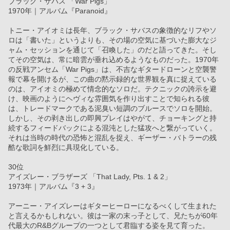
ブラック・サバス 「War Pigs」
1970年｜アルバム『Paranoid』
トニー・アイオミは長年、ブラック・サバスの象徴的なリフやソ
ロは「書いた」というよりも、その場の空気に基づいた膨大なジ
ャム・セッションを通じて「召喚した」のだと語ってきた。そし
てその空気は、常に暗雲が垂れ込めるようなものだった。1970年
の反戦アンセム「War Pigs」は、不吉なギタードローンと空襲警
報で幕を開けるが、この曲の黙示録的な世界観を真に捉えている
のは、アイオミの極めて情念的なソロだ。テクニックの誇示を避
け、映画のようにヘヴィな雰囲気を作り出すことで知られる彼
は、トレードマークである泥臭い短調のブルースでソロを開始。
しかし、その剥き出しの即興プレイはやがて、チョーキングと持
続するフィードバックによる混沌とした猛攻へと繋がっていく。
それは当時の時代の恐怖と混乱を捉え、ギーザー・バトラーの残
酷な歌詞を鮮烈に具現化している。
30位
アイズレー・ブラザーズ 「That Lady, Pts. 1 & 2」
1973年｜アルバム『3 + 3』
アーニー・アイズレーはギターヒーローになるべくして生まれた
と言えるかもしれない。彼は一家の末っ子として、兄たちが60年
代最大のR&Bグループの一つとして君臨する姿を見て育った。