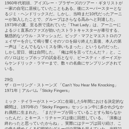
1960年代初頭、アイズレー・ブラザーズのツアー・ギタリストが
一家の自宅に居候していたこともある。後にスーパースターとな
るジミ・ヘンドリックスだ。しかし、当時まだ10代だったアーニ
ーが加入したことで、グループはさらなる高みへと到達した。
1973年の夏、至る所で流れていた「That Lady」は、アーニーに
よるジミ直系のファズが効いたストラトキャスターが牽引する、
魅惑的なソウル・スマッシュだ。ビッグ・マフとマエストロのフ
ェイザーを介して鳴り響くそのソロを録り終えた直後、本人の第
一声は「とんでもないミスを弾いちまった」というものだった。
しかし翌日、彼は自問した。「俺は何を言ってたんだ？」と。こ
のソロはヒップホップの試金石となり、ビースティ・ボーイズか
らケンドリック・ラマーまで、数々の名曲にサンプリングされて
いる。
29位
ザ・ローリング・ストーンズ 「Can’t You Hear Me Knocking」
1971年｜アルバム『Sticky Fingers』
ミック・テイラーがストーンズに在籍した5年間における決定的な
瞬間は、1970年の『Sticky Fingers』セッション中に多かれ少なか
れ偶然に生まれた。「まだテープが回っていることすら知らなか
ったんだ」とキース・リチャーズは後に回想している。「演奏は
終わったと思っていたからね」。実際にはテープは回り続け、こ
の曲を締めくくる幻想的なグルーヴの冒険を捉えていた。当時21