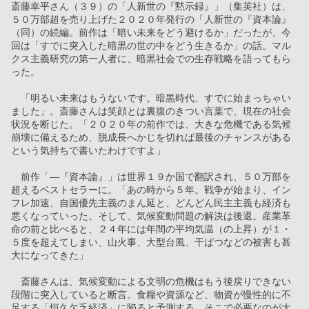
斎藤幸平さん（３９）の「人新世の『黙示録』」（集英社）は、
５０万部超を売り上げた２０２０年発行の「人新世の『資本論』
（同）の続編。前作は「暗い未来をどう避けるか」だったが、今
回は「すでに突入した暗黒の世の中をどう生きるか」の話。マル
クス主義研究の第一人者に、暗黒社会での生存戦略を語ってもら
った。
　「明るい未来はもうないです。暗黒時代、すでに始まっちゃい
ました」。斎藤さんは笑顔とは裏腹のきつい言葉で、現在の社会
状況を断じた。「２０２０年の前作では、大きな危機である気候
崩壊に備えるため、脱成長へかじを切れば最後のチャンスがある
という気持ちで書いたわけですよ」
　前作「―『資本論』」は世界１９か国で翻訳され、５０万部を
超えるベストセラーに。「あの時から５年。戦争が始まり、イン
フレ加速、自国優先主義のまん延と、どんどん民主主義も経済も
悪くなっていった。そして、気候変動問題の解決は後退。産業革
命の前と比べると、２４年には年間の平均気温（の上昇）が１・
５度を超えてしまい、山火事、大型台風、干ばつなどの被害も甚
大になってきた」
　斎藤さんは、気候変動による文明の危機はもう後戻りできない
段階に突入していると断言。食糧や資源など、物資が慢性的に不
足する「恒久欠乏経済」に陥ると予測する。そこで必要なのが大