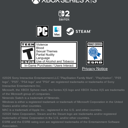
Privacy Notice
©2026 Sony Interactive Entertainment LLC."PlayStation Family Mark", "PlayStation", "PS5
logo", "PS5", "PS4 logo" and "PS4" are registered trademarks or trademarks of Sony
Interactive Entertainment Inc.
Microsoft, the XBOX Sphere mark, the Series X|S logo and XBOX Series X|S are trademarks
of the Microsoft group of companies.
Nintendo Switch is a trademark of Nintendo.
Windows is either a registered trademark or trademark of Microsoft Corporation in the United
States and/or other countries.
MAC is a trademark of Apple Inc., registered in the U.S. and other countries.
©2026 Valve Corporation. Steam and the Steam logo are trademarks and/or registered
trademarks of Valve Corporation in the U.S. and/or other countries.
ESRB and the ESRB rating icon are registered trademarks of the Entertainment Software
Association.