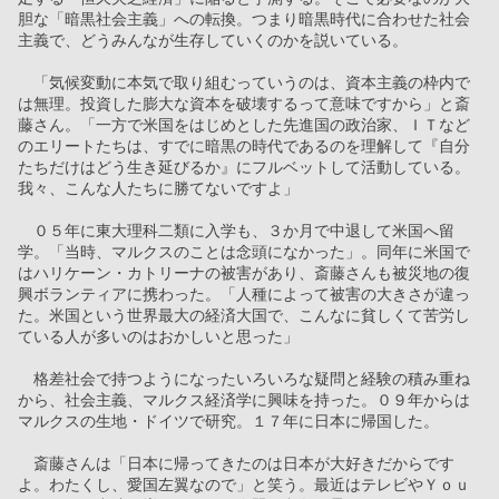
胆な「暗黒社会主義」への転換。つまり暗黒時代に合わせた社会
主義で、どうみんなが生存していくのかを説いている。
　「気候変動に本気で取り組むっていうのは、資本主義の枠内で
は無理。投資した膨大な資本を破壊するって意味ですから」と斎
藤さん。「一方で米国をはじめとした先進国の政治家、ＩＴなど
のエリートたちは、すでに暗黒の時代であるのを理解して『自分
たちだけはどう生き延びるか』にフルベットして活動している。
我々、こんな人たちに勝てないですよ」
　０５年に東大理科二類に入学も、３か月で中退して米国へ留
学。「当時、マルクスのことは念頭になかった」。同年に米国で
はハリケーン・カトリーナの被害があり、斎藤さんも被災地の復
興ボランティアに携わった。「人種によって被害の大きさが違っ
た。米国という世界最大の経済大国で、こんなに貧しくて苦労し
ている人が多いのはおかしいと思った」
　格差社会で持つようになったいろいろな疑問と経験の積み重ね
から、社会主義、マルクス経済学に興味を持った。０９年からは
マルクスの生地・ドイツで研究。１７年に日本に帰国した。
　斎藤さんは「日本に帰ってきたのは日本が大好きだからです
よ。わたくし、愛国左翼なので」と笑う。最近はテレビやＹｏｕ