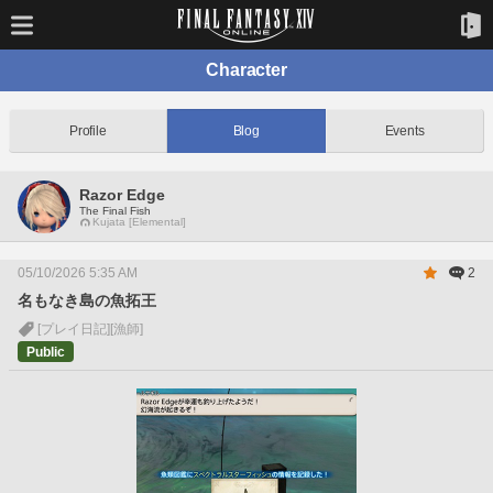
Character
Profile
Blog
Events
Razor Edge
The Final Fish
Kujata [Elemental]
05/10/2026 5:35 AM
2
名もなき島の魚拓王
[プレイ日記]
[漁師]
Public