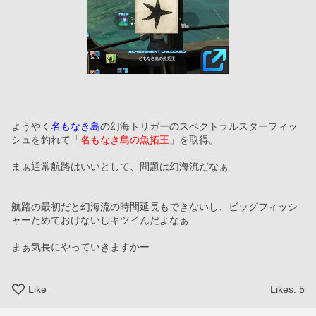
ようやく
名もなき島
の幻海トリガーのスペクトラルスターフィッ
シュを釣れて「
名もなき島の魚拓王
」を取得。
まぁ通常航路はいいとして、問題は幻海流だなぁ
航路の最初だと幻海流の時間延長もできないし、ビッグフィッシ
ャーためておけないしキツイんだよなぁ
まぁ気長にやっていきますかー
Like
Likes:
5