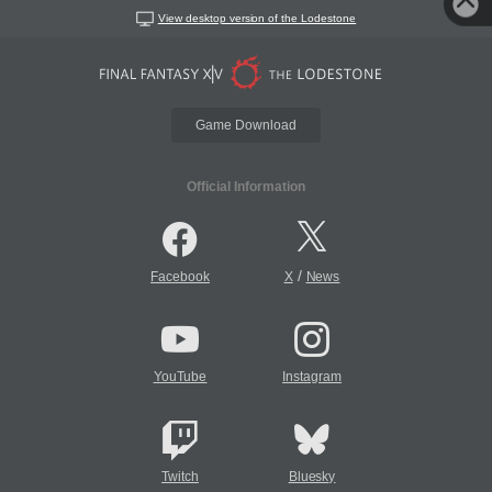
View desktop version of the Lodestone
Game Download
Official Information
/
Facebook
X
News
YouTube
Instagram
Twitch
Bluesky