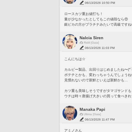
06/13/2026 10:50 PM
ロースカツ重お値打ち！
量が少なかったとしてもこの値段なら😍
銀ピカの方がプラチナみたいで高級ですね
Nalcia Siren
Ridill [Gaia]
06/13/2026 11:03 PM
こんにちは☆
カルビー製品、出回りはじめましたね〜(*´ω
ポテチとかも、変わっちゃうんでしょうね
見慣れないので新鮮といえば新鮮かも…
カツ重も美味しそうですがタマゴサンドも…
ウチは時々唐揚げ大きいの買って食べきれ
Manaka Papi
Ultima [Gaia]
06/13/2026 11:47 PM
アミノさん