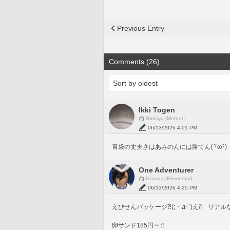
Previous Entry
Comments (26)
Ikki Togen
Shinryu [Meteor]
06/13/2026 4:01 PM
胃袋の丈夫さはあみのんには勝てん( ･ิω･ิ)
One Adventurer
Garuda [Elemental]
06/13/2026 4:25 PM
えびせんパッケージ⁈(; ･`д･´)え⁈　リア
卵サンド185円ー🥚