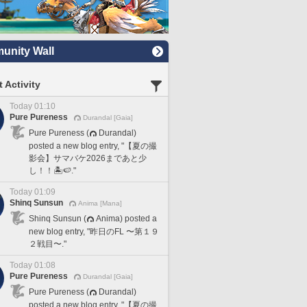
nity Wall
 Activity
Today 01:10
Pure Pureness
Durandal [Gaia]
Pure Pureness (
Durandal)
posted a new blog entry, "【夏の撮
影会】サマバケ2026まであと少
し！！🏝️🍉."
Today 01:09
Shinq Sunsun
Anima [Mana]
Shinq Sunsun (
Anima) posted a
new blog entry, "昨日のFL 〜第１９
２戦目〜."
Today 01:08
Pure Pureness
Durandal [Gaia]
Pure Pureness (
Durandal)
posted a new blog entry, "【夏の撮