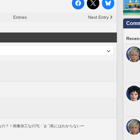
Entries
Next Entry
Commu
Recent
ルなの？！画像加工なの⁈(; ･`д･´)私にはわからないー