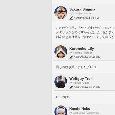
Sakura Shijima
Shinryu [Meteor]
06/13/2026 4:29 PM
これがウワサの「かっぱえびせん」のパッ
メタリックなのは前からだけど、色が無く
西友の惣菜は激安ですね〜、そして埼玉か
Kuroneko Lily
Yojimbo [Meteor]
06/13/2026 10:08 PM
同じおはぎ買いました(*´ω`*)
Wolfguy Troll
Tiamat [Gaia]
06/13/2026 10:35 PM
ピーコは⁉️
Kaede Neko
Carbuncle [Elemental]