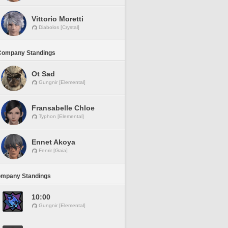
Vittorio Moretti
Diabolos [Crystal]
Company Standings
Ot Sad
Gungnir [Elemental]
Fransabelle Chloe
Typhon [Elemental]
Ennet Akoya
Fenrir [Gaia]
ompany Standings
10:00
Gungnir [Elemental]