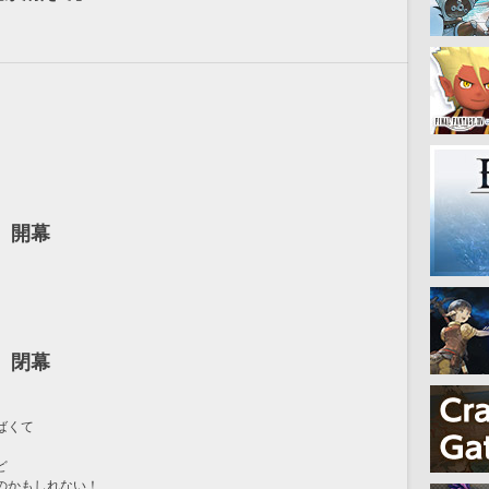
0　開幕
6　閉幕
ばくて
ど
のかもしれない！