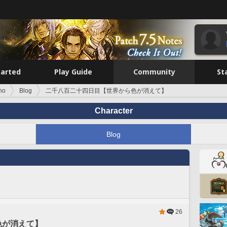
tarted
Play Guide
Community
St
no
Blog
二千八百二十四日目【世界から色が消えて】
Character
Blog
26
色が消えて】