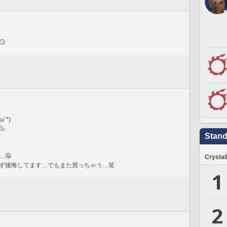

`*)

Stand
🤤
Crystal
ず後悔してます…でもまた買っちゃう…笑
1
2