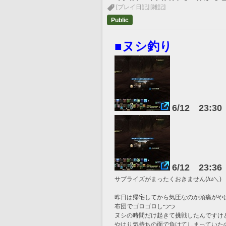
[プレイ日記]
[雑記]
Public
■ヌシ釣り
6/12　23:3
6/12　23:3
サプライズがまったくおきません(/ω＼)
昨日は帰宅してから気圧なのか頭痛がや
布団でゴロゴロしつつ
ヌシの時間だけ起きて挑戦したんですけ
やはり気持ちの面で負けてしまっていた