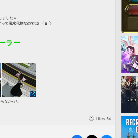
しましたｗ
って炭水化物なのでは(; ･`д･´)
ーラー
わらなかった
Likes:
64