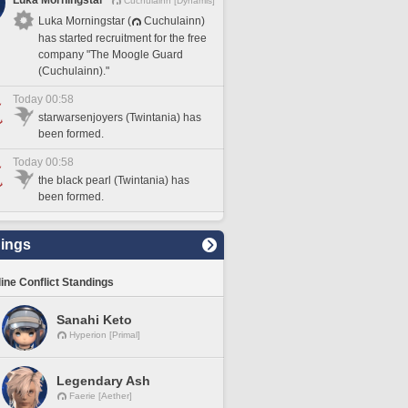
Luka Morningstar
Cuchulainn [Dynamis]
Luka Morningstar (
Cuchulainn)
has started recruitment for the free
company "The Moogle Guard
(Cuchulainn)."
Today 00:58
starwarsenjoyers (Twintania) has
been formed.
Today 00:58
the black pearl (Twintania) has
been formed.
ings
line Conflict Standings
Sanahi Keto
Hyperion [Primal]
Legendary Ash
Faerie [Aether]