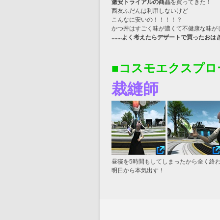
激安トライアルの商品
を買ってきた！
西友ふだんは利用しないけど
こんなに安いの！！！！？
かつ丼はすごく味が濃くて不健康な味が
.......よく考えたらデザートで買ったおはぎ
■コスモエクスプロ
裁縫師
昼寝を5時間もしてしまったから全く終
明日から本気出す！