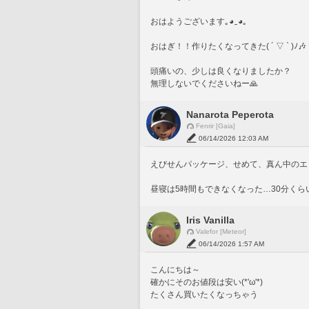
おはようございます｡⁠◕⁠‿⁠◕⁠｡
おはぎ！！作りたくなってきた( ´ ▽ ` )ﾉ🎶
頭痛いの、少しは良くなりましたか？
無理しないでくださいねー🙏
Nanarota Peperota
Fenrir [Gaia]
06/14/2026 12:03 AM
えびせんパッケージ、せめて、真ん中のエビ
昼寝は5時間もできなくなった…30分くら
Iris Vanilla
Valefor [Meteor]
06/14/2026 1:57 AM
こんにちは～
確かにそのお値段は安い(*'ω'*)
たくさん買いたくなっちゃう