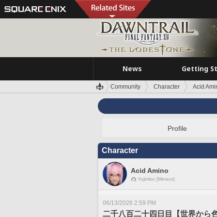
News
Getting S
Community
Character
Acid Ami
Profile
Character
Acid Amino
Yojimbo [Meteor]
06/13/2026 2:59 PM
二千八百二十四日目【世界から