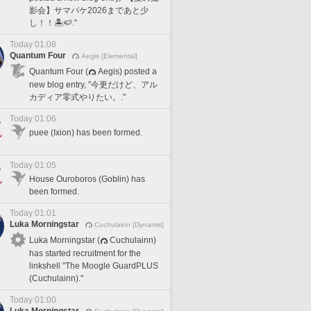
影会】サマバケ2026まであと少
し！！🏝️🍉."
Today 01:08
Quantum Four
Aegis [Elemental]
Quantum Four (
Aegis) posted a
new blog entry, "今更だけど、アル
カディア零式やりたい。."
Today 01:06
puee (Ixion) has been formed.
Today 01:05
House Ouroboros (Goblin) has
been formed.
Today 01:01
Luka Morningstar
Cuchulainn [Dynamis]
Luka Morningstar (
Cuchulainn)
has started recruitment for the
linkshell "The Moogle GuardPLUS
(Cuchulainn)."
Today 01:00