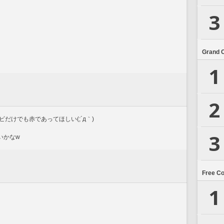
3
Grand 
1
2
だけでも赤であってほしい(;´д｀)
3
いかなw
Free C
1