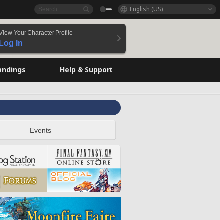
English (US)
View Your Character Profile
Log In
andings
Help & Support
Events