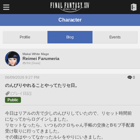
Character
Profile
Blog
Events
Makai White Mage
Reimei Farumeria
Ifrit [Gaia]
06/09/2026 9:27 PM
0
のんびりやれることやってたリセ日。
[プレイ日記]
Public
今日はリアルの方で少しのんびりしていたので、リセット時間前
になってからログインしました。
リセットなったら、いつものクロちゃん手帳の交換とBモブ手配書
受け取りに行ってきました。
その後はやってなかったルレをやりにいきました。