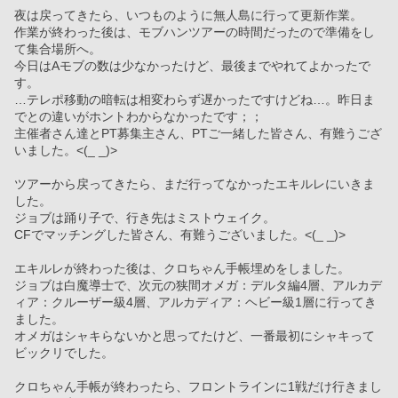
夜は戻ってきたら、いつものように無人島に行って更新作業。
作業が終わった後は、モブハンツアーの時間だったので準備をし
て集合場所へ。
今日はAモブの数は少なかったけど、最後までやれてよかったで
す。
…テレポ移動の暗転は相変わらず遅かったですけどね…。昨日ま
でとの違いがホントわからなかったです；；
主催者さん達とPT募集主さん、PTご一緒した皆さん、有難うござ
いました。<(_ _)>
ツアーから戻ってきたら、まだ行ってなかったエキルレにいきま
した。
ジョブは踊り子で、行き先はミストウェイク。
CFでマッチングした皆さん、有難うございました。<(_ _)>
エキルレが終わった後は、クロちゃん手帳埋めをしました。
ジョブは白魔導士で、次元の狭間オメガ：デルタ編4層、アルカデ
ィア：クルーザー級4層、アルカディア：ヘビー級1層に行ってき
ました。
オメガはシャキらないかと思ってたけど、一番最初にシャキって
ビックリでした。
クロちゃん手帳が終わったら、フロントラインに1戦だけ行きまし