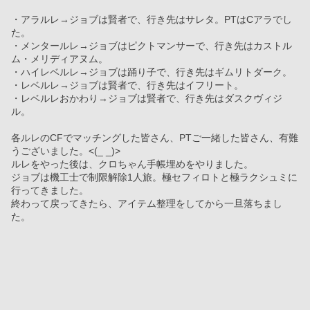
・アラルレ→ジョブは賢者で、行き先はサレタ。PTはCアラでし
た。
・メンタールレ→ジョブはピクトマンサーで、行き先はカストル
ム・メリディアヌム。
・ハイレベルレ→ジョブは踊り子で、行き先はギムリトダーク。
・レベルレ→ジョブは賢者で、行き先はイフリート。
・レベルレおかわり→ジョブは賢者で、行き先はダスクヴィジ
ル。
各ルレのCFでマッチングした皆さん、PTご一緒した皆さん、有難
うございました。<(_ _)>
ルレをやった後は、クロちゃん手帳埋めをやりました。
ジョブは機工士で制限解除1人旅。極セフィロトと極ラクシュミに
行ってきました。
終わって戻ってきたら、アイテム整理をしてから一旦落ちまし
た。