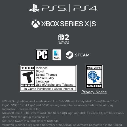
Privacy Notice
©2026 Sony Interactive Entertainment LLC."PlayStation Family Mark", "PlayStation", "PS5
logo", "PS5", "PS4 logo" and "PS4" are registered trademarks or trademarks of Sony
Interactive Entertainment Inc.
Microsoft, the XBOX Sphere mark, the Series X|S logo and XBOX Series X|S are trademarks
of the Microsoft group of companies.
Nintendo Switch is a trademark of Nintendo.
Windows is either a registered trademark or trademark of Microsoft Corporation in the United