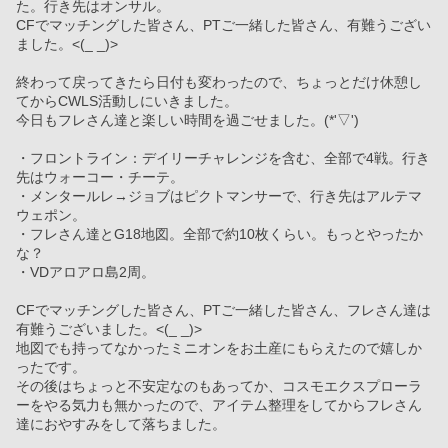
た。行き先はオンサル。
CFでマッチングした皆さん、PTご一緒した皆さん、有難うござい
ました。<(_ _)>
終わって戻ってきたら日付も変わったので、ちょっとだけ休憩し
てからCWLS活動しにいきました。
今日もフレさん達と楽しい時間を過ごせました。(*'▽')
・フロントライン：デイリーチャレンジを含む、全部で4戦。行き
先はウォーコー・チーテ。
・メンタールレ→ジョブはピクトマンサーで、行き先はアルテマ
ウェポン。
・フレさん達とG18地図。全部で約10枚くらい。もっとやったか
な？
・VDアロアロ島2周。
CFでマッチングした皆さん、PTご一緒した皆さん、フレさん達は
有難うございました。<(_ _)>
地図でも持ってなかったミニオンをお土産にもらえたので嬉しか
ったです。
その後はちょっと不安定なのもあってか、コスモエクスプローラ
ーをやる気力も無かったので、アイテム整理をしてからフレさん
達におやすみをして落ちました。