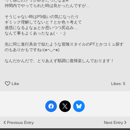
って感じのノリが好きだったなぁw
仲間内でやってられた時は良かったんですが…
そうじゃない時はPS低いの気になったり
ギミック理解してないと？とか色々考えて
迷惑になるよなぁとか思いつつ尻込み…
なんて事もよくあったなぁ(・・;)
先に同じ進行具合で似たような冒険スタイルのPTとかコミュ探す
のもありかもですね♪(๑ᴖ◡ᴖ๑)
なんだかんだで、とりあえず順調に復帰楽しんでおります！
Like
Likes:
5
Previous Entry
Next Entry