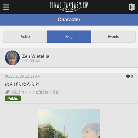
Character
Profile
Blog
Events
Zen Wistallia
Ifrit [Gaia]
06/13/2026 12:19 AM
0
のんびりゆるりと
[雑記]
[コメント歓迎]
[色々募集]
Public