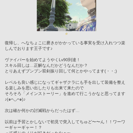
復帰し、へなちょこに磨きがかかっている事実を受け入れつつ楽
しんでおります王子です♪
ヴァイパーを始めてようやくLv90到達！
スキル回しは…正解なんだかどうなんだか？
とりあえずブンブン双剣振り回して何とかやってます(・・;)
レベルも良い感じになってギャザクラにも手を出して装備を整え
る楽しみを思い出したりも出来て来たので
そろそろ「メインストーリー」を進めて行こうかなと思ってます
♪(๑ᴖ◡ᴖ๑)♪
次は確か何かの討滅戦からだったはず…
以前は予習とかしないで初見で突入してちゅど〜〜ん！！ワーワ
ーギャーギャー！？