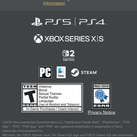
Information
Privacy Notice
©2026 Sony Interactive Entertainment LLC."PlayStation Family Mark", "PlayStation", "PS5
logo", "PS5", "PS4 logo" and "PS4" are registered trademarks or trademarks of Sony
Interactive Entertainment Inc.
Microsoft, the XBOX Sphere mark, the Series X|S logo and XBOX Series X|S are trademarks