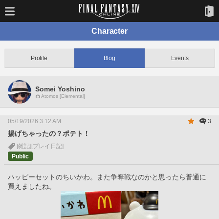
Character
Profile
Blog
Events
Somei Yoshino
Atomos [Elemental]
05/19/2026 3:12 AM
3
揚げちゃったの？ポテト！
[雑記]
[プレイ日記]
Public
ハッピーセットのちいかわ。また争奪戦なのかと思ったら普通に
買えましたね。