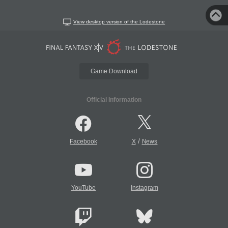
View desktop version of the Lodestone
Game Download
Official Information
/
Facebook
X
News
YouTube
Instagram