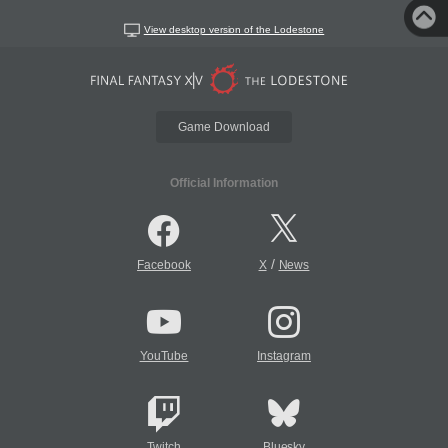
View desktop version of the Lodestone
Game Download
Official Information
/
Facebook
X
News
YouTube
Instagram
Twitch
Bluesky