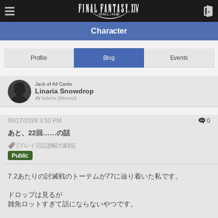
Character
Profile
Blog
Events
Jack of All Cards
Linaria Snowdrop
Valefor [Meteor]
06/17/2026 3:50 PM
0
あと、22回……の話
[プレイ日記]
[極討滅戦]
Public
7.2あたりの討滅戦のトーテムが77に辿り着いた私です。
ドロップは見るが
雑魚ロットすぎて話にならないやつです。