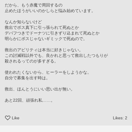
だから、もう赤魔で周回するの
止めたほうがいいのかしらと悩み始めています。
なんか知らないけど
救出でボス真下に引っ張られて死ぬとか
デバフつきでドーナツに引きずり込まれて死ぬとか
明らかにボスじゃないギミックで死ぬので。
救出のアビリティは本当に好きじゃない。
この討滅戦以外でも、良かれと思って救出したつもりが
殺されるってのが多すぎる。
使われたくないから、ヒーラーをしようかな。
自分で募集を出す時は。
救出、ほんとうにいい思い出が無い。
あと22回、頑張れ私……。
Like
Likes:
2