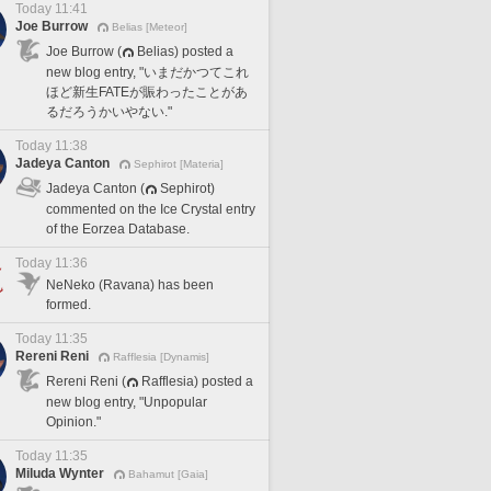
Today 11:41
Joe Burrow
Belias [Meteor]
Joe Burrow (
Belias) posted a
new blog entry, "いまだかつてこれ
ほど新生FATEが賑わったことがあ
るだろうかいやない."
Today 11:38
Jadeya Canton
Sephirot [Materia]
Jadeya Canton (
Sephirot)
commented on the Ice Crystal entry
of the Eorzea Database.
Today 11:36
NeNeko (Ravana) has been
formed.
Today 11:35
Rereni Reni
Rafflesia [Dynamis]
Rereni Reni (
Rafflesia) posted a
new blog entry, "Unpopular
Opinion."
Today 11:35
Miluda Wynter
Bahamut [Gaia]