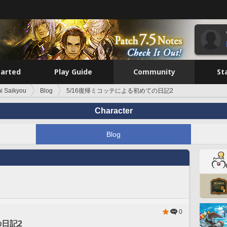
tarted
Play Guide
Community
St
i Saikyou
Blog
5/16復帰ミコッテによる初めての日記2
Character
Blog
0
の日記2