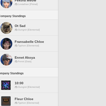
Pekora Meow
Leviathan [Primal]
Company Standings
Ot Sad
Gungnir [Elemental]
Fransabelle Chloe
Typhon [Elemental]
Ennet Akoya
Fenrir [Gaia]
ompany Standings
10:00
Gungnir [Elemental]
Fleur Chloe
Typhon [Elemental]