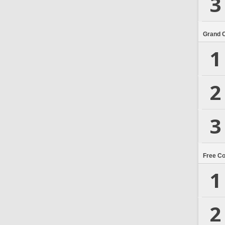
3
Grand 
1
2
3
Free C
1
2