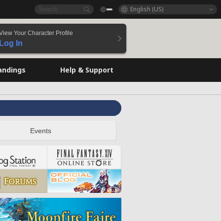
English (US)
View Your Character Profile
Log In
andings
Help & Support
Events