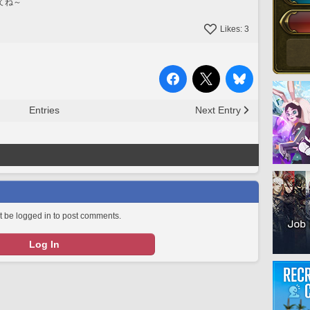
てね～
Likes:
3
Entries
Next Entry
 be logged in to post comments.
Log In