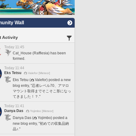
nity Wall
 Activity
Today 11:45
Cat_House (Rafflesia) has been
formed.
Today 11:44
Eks Tetsu
Valefor [Meteor]
Eks Tetsu (
Valefor) posted a new
blog entry, "忍者レベル70、アマロ
マウント取得までそこそこ形になっ
てきました！？."
Today 11:41
Danya Das
Yojimbo [Meteor]
Danya Das (
Yojimbo) posted a
new blog entry, "初めての収集品納
品♪."