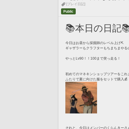
[プレイ日記]
Public
📚本日の日記
今日はお昼から採掘師のレベル上げ⛏
ギャザラーもクラフターもちまちまやる
やっとLv90！！100まで突っ走る！
初めてのマネキンショップツアーをこれ
ふたりで夏に向けた服をセットで購入💰
それと、今日はメンバーのくらんきーさん