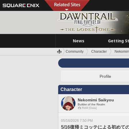
News
Getting S
Community
Character
Nekomim
Profile
Character
Nekomimi Saikyou
Builder of the Realm
Ridill [Gaia]
05/16/2026 7:50 PM
5/16復帰ミコッテによる初めて