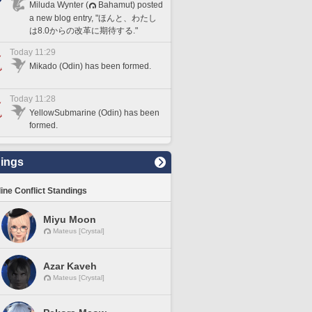
Miluda Wynter (
Bahamut) posted
a new blog entry, "ほんと、わたし
は8.0からの改革に期待する."
Today 11:29
Mikado (Odin) has been formed.
Today 11:28
YellowSubmarine (Odin) has been
formed.
ings
line Conflict Standings
Miyu Moon
Mateus [Crystal]
Azar Kaveh
Mateus [Crystal]