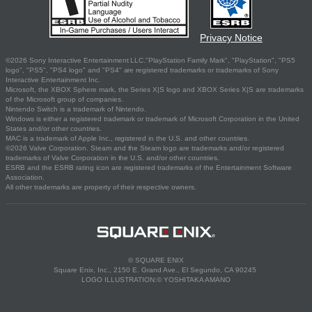
Privacy Notice
©2026 Sony Interactive Entertainment LLC."PlayStation Family Mark", "PlayStation", "PS5
logo", "PS5", "PS4 logo" and "PS4" are registered trademarks or trademarks of Sony
Interactive Entertainment Inc.
Microsoft, the XBOX Sphere mark, the Series X|S logo and XBOX Series X|S are trademarks
of the Microsoft group of companies.
Nintendo Switch is a trademark of Nintendo.
Windows is either a registered trademark or trademark of Microsoft Corporation in the United
States and/or other countries.
MAC is a trademark of Apple Inc., registered in the U.S. and other countries.
©2026 Valve Corporation. Steam and the Steam logo are trademarks and/or registered
trademarks of Valve Corporation in the U.S. and/or other countries.
ESRB and the ESRB rating icon are registered trademarks of the Entertainment Software
Association.
All other trademarks are property of their respective owners.
© SQUARE ENIX
Square Enix, Inc., 2150 E. Grand Ave., El Segundo, CA 90245
LOGO ILLUSTRATION:© YOSHITAKA AMANO