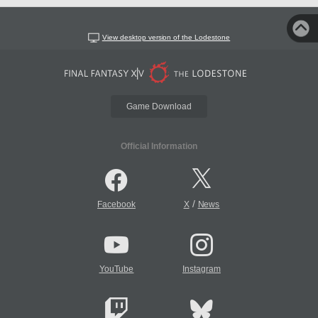
View desktop version of the Lodestone
Game Download
Official Information
/
Facebook
X
News
YouTube
Instagram