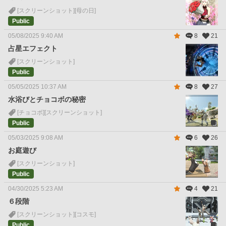
[スクリーンショット]
[母の日]
Public
05/08/2025 9:40 AM
8
21
占星エフェクト
[スクリーンショット]
Public
05/05/2025 10:37 AM
8
27
水浴びとチョコボの秘密
[チョコボ]
[スクリーンショット]
Public
05/03/2025 9:08 AM
6
26
お庭遊び
[スクリーンショット]
Public
04/30/2025 5:23 AM
4
21
６段階
[スクリーンショット]
[コスモ]
Public