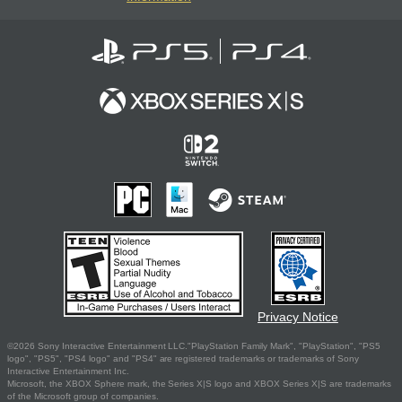
Privacy Notice
©2026 Sony Interactive Entertainment LLC."PlayStation Family Mark", "PlayStation", "PS5
logo", "PS5", "PS4 logo" and "PS4" are registered trademarks or trademarks of Sony
Interactive Entertainment Inc.
Microsoft, the XBOX Sphere mark, the Series X|S logo and XBOX Series X|S are trademarks
of the Microsoft group of companies.