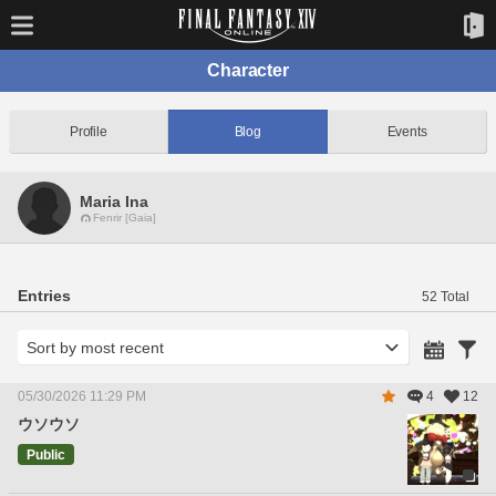
Character
Profile
Blog
Events
Maria Ina
Fenrir [Gaia]
Entries
52 Total
05/30/2026 11:29 PM
4
12
ウソウソ
Public