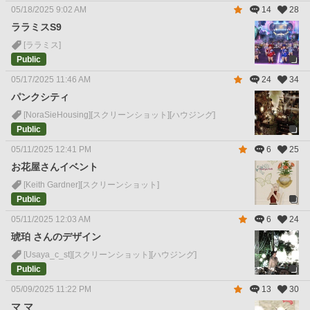
05/18/2025 9:02 AM
14
28
ララミスS9
[ララミス]
Public
05/17/2025 11:46 AM
24
34
パンクシティ
[NoraSieHousing]
[スクリーンショット]
[ハウジング]
Public
05/11/2025 12:41 PM
6
25
お花屋さんイベント
[Keith Gardner]
[スクリーンショット]
Public
05/11/2025 12:03 AM
6
24
琥珀 さんのデザイン
[Usaya_c_st]
[スクリーンショット]
[ハウジング]
Public
05/09/2025 11:22 PM
13
30
マ マ