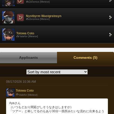
Zeromus [Meteor]
Nystbyrm Wastgreinsyn
Zeromus [Meteor]
Totowa Coto
Valefor [Meteor]
Applicants
Comments (5)
06/17/2026 10:36 AM
Totowa Coto
Valefor [Meteor]
Ayaさん
（いつもどおり間延びしそうなきはしますが）
「ツアー」と称してるのもあり30分一箇所みたいな流れに出来るよう