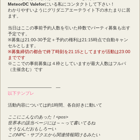
MeteorDC Valefor
にいる私にコンタクトして下さい！
わかりやすいようにグリダニアエーテライト下の水たまりに居
ます。
当日はここの事前予約人数を引いた枠数でパーティ募集も出す
予定です。
※募集は21:00-30予定＋予約の権利は21:15時点で自動キャン
セルとします。
※募集締切の都合で終了時刻を21:15としてますが活動は23:00
までです
※ここでの事前募集は４枠としていますが最大人数はフルパ
（主催含む）です
――――――――――　―
以下テンプレ
活動内容については約1時間、各自好きに動いて
ここにこんなのあった！<pos>
世界本の該当ページには～～って書いてるね
そうなんだおもしろーい
このNPC・サブクエから関連情報聞けるみたい