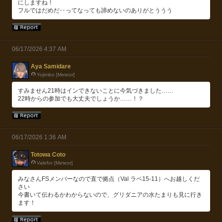
にしますね！
フルではだめだ‥ってなっても諦めないのありがとううう
06/17/2026 4:37 AM
Aya Samidare
Yojimbo [Meteor]
すみません21時はインできないことに今気づきました……
22時からの参加でも大丈夫でしょうか……！？
06/17/2026 1:36 AM
Totowa Coto
Valefor [Meteor]
みなさんFSメンバーなので直で拠点（Val ラベ15-11）へお越しくだ
さい
今書いて伝わるかわからないので、グリダニアの水たまりも見に行き
ます！