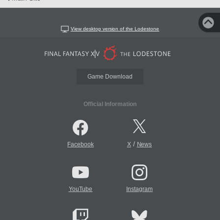
View desktop version of the Lodestone
Game Download
Official Information
/
Facebook
X
News
YouTube
Instagram