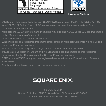
Privacy Notice
©2026 Sony Interactive Entertainment LLC."PlayStation Family Mark", "PlayStation", "PS5
logo", "PS5", "PS4 logo" and "PS4" are registered trademarks or trademarks of Sony
Interactive Entertainment Inc.
Microsoft, the XBOX Sphere mark, the Series X|S logo and XBOX Series X|S are trademarks
of the Microsoft group of companies.
Nintendo Switch is a trademark of Nintendo.
Windows is either a registered trademark or trademark of Microsoft Corporation in the United
States and/or other countries.
MAC is a trademark of Apple Inc., registered in the U.S. and other countries.
©2026 Valve Corporation. Steam and the Steam logo are trademarks and/or registered
trademarks of Valve Corporation in the U.S. and/or other countries.
ESRB and the ESRB rating icon are registered trademarks of the Entertainment Software
Association.
All other trademarks are property of their respective owners.
© SQUARE ENIX
Square Enix, Inc., 2150 E. Grand Ave., El Segundo, CA 90245
LOGO ILLUSTRATION:© YOSHITAKA AMANO