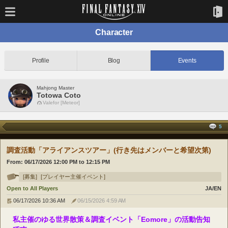
Character
Profile
Blog
Events
Mahjong Master
Totowa Coto
Valefor [Meteor]
5
調査活動「アライアンスツアー」(行き先はメンバーと希望次第)
From:
06/17/2026 12:00 PM
to
12:15 PM
[募集]
[プレイヤー主催イベント]
Open to All Players
JA/EN
06/17/2026 10:36 AM
06/15/2026 4:59 AM
私主催のゆる世界散策＆調査イベント「Eomore」の活動告知