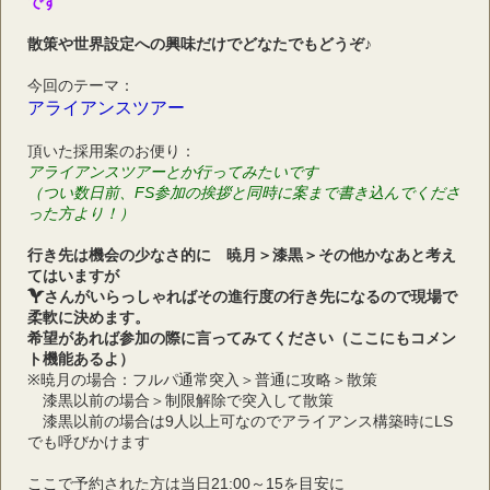
です
散策や世界設定への興味だけでどなたでもどうぞ♪
今回のテーマ：
アライアンスツアー
頂いた採用案のお便り：
アライアンスツアーとか行ってみたいです
（つい数日前、FS参加の挨拶と同時に案まで書き込んでくださ
った方より！）
行き先は機会の少なさ的に　暁月＞漆黒＞その他かなあと考え
てはいますが
さんがいらっしゃればその進行度の行き先になるので現場で
柔軟に決めます。
希望があれば参加の際に言ってみてください（ここにもコメン
ト機能あるよ）
※暁月の場合：フルパ通常突入＞普通に攻略＞散策
　漆黒以前の場合＞制限解除で突入して散策
　漆黒以前の場合は9人以上可なのでアライアンス構築時にLS
でも呼びかけます
ここで予約された方は当日21:00～15を目安に