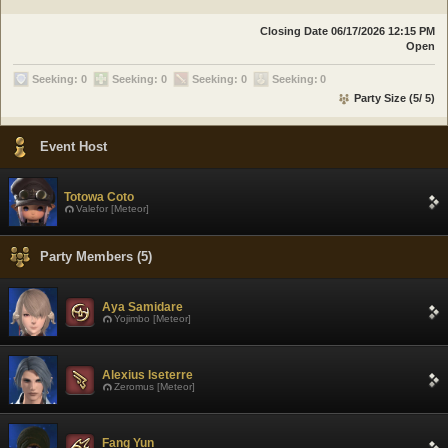
Closing Date
06/17/2026 12:15 PM
Open
Seeking: 0
Seeking: 0
Seeking: 0
Seeking: 0
Party Size (5/ 5)
Event Host
Totowa Coto
Valefor [Meteor]
Party Members (5)
Aya Samidare
Yojimbo [Meteor]
Alexius Iseterre
Zeromus [Meteor]
Fang Yun