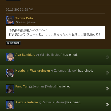
06/16/2026 3:58 PM
Totowa Coto
Valefor [Meteor]
予約枠満員御礼°˖✧◝(⁰▿⁰)◜✧˖°
行き先はダンスカーも狙いつつ、集まった人々も見つつ現場決めで！
Aya Samidare
Yojimbo [Meteor]
has joined.
Nystbyrm Wastgreinsyn
Zeromus [Meteor]
has joined.
Fang Yun
Zeromus [Meteor]
has joined.
Alexius Iseterre
Zeromus [Meteor]
has joined.