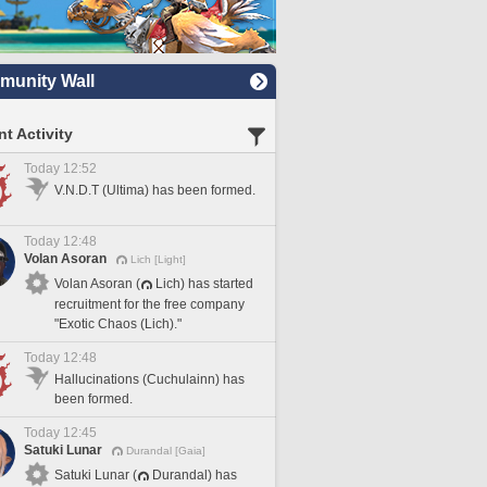
unity Wall
t Activity
Today 12:52
V.N.D.T (Ultima) has been formed.
Today 12:48
Volan Asoran
Lich [Light]
Volan Asoran (
Lich) has started
recruitment for the free company
"Exotic Chaos (Lich)."
Today 12:48
Hallucinations (Cuchulainn) has
been formed.
Today 12:45
Satuki Lunar
Durandal [Gaia]
Satuki Lunar (
Durandal) has