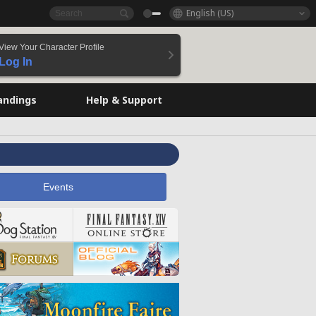
English (US)
View Your Character Profile
Log In
andings
Help & Support
Events