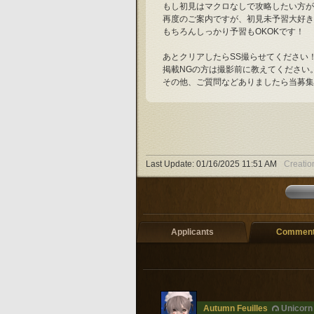
もし初見はマクロなしで攻略したい方が
再度のご案内ですが、初見未予習大好き
もちろんしっかり予習もOKOKです！
あとクリアしたらSS撮らせてください
掲載NGの方は撮影前に教えてください
その他、ご質問などありましたら当募集
Last Update:
01/16/2025 11:51 AM
Creatio
Applicants
Comments
Autumn Feuilles
Unicorn