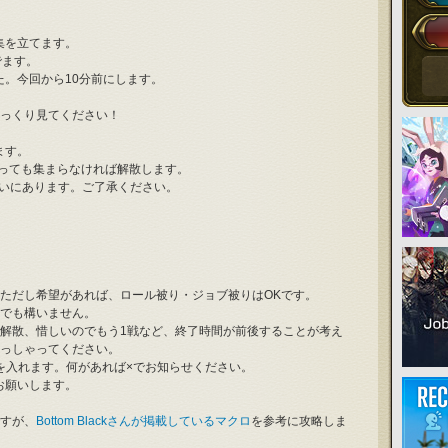
集を立てます。
でます。
た。今回から10分前にします。
っくり見てください！
ます。
分待っても集まらなければ解散します。
いにあります。ご了承ください。
ただし希望があれば、ロール被り・ジョブ被りはOKです。
でも構いません。
解散、惜しいのでもう1戦など、終了時間が前後することが考え
っしゃってください。
を入れます。何があれば×でお知らせください。
お願いします。
すが、
Bottom Blackさんが掲載しているマクロ
を参考に攻略しま