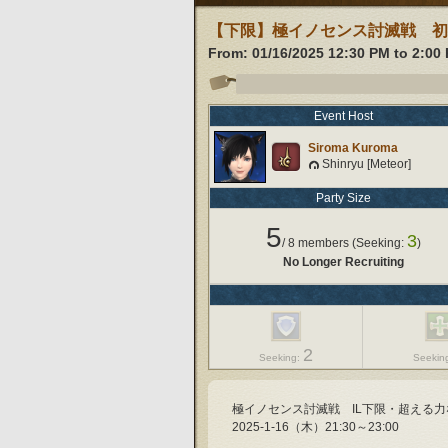
【下限】極イノセンス討滅戦 初
From:
01/16/2025 12:30 PM
to
2:00
Event Host
Siroma Kuroma
Shinryu [Meteor]
Party Size
5
3
/
8
members (Seeking:
)
No Longer Recruiting
2
Seeking:
Seekin
極イノセンス討滅戦　IL下限・超える力
2025-1-16（木）21:30～23:00