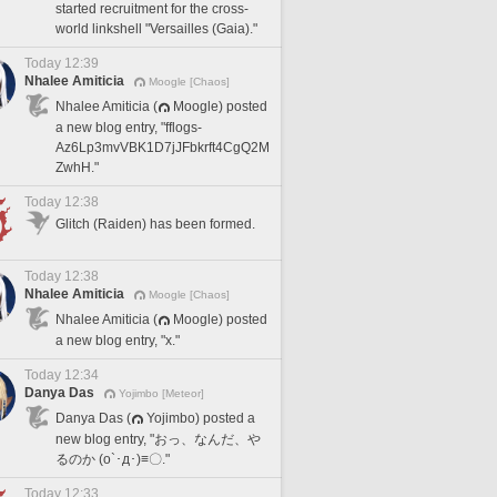
started recruitment for the cross-
world linkshell "Versailles (Gaia)."
Today 12:39
Nhalee Amiticia
Moogle [Chaos]
Nhalee Amiticia (
Moogle) posted
a new blog entry, "fflogs-
Az6Lp3mvVBK1D7jJFbkrft4CgQ2M
ZwhH."
Today 12:38
Glitch (Raiden) has been formed.
Today 12:38
Nhalee Amiticia
Moogle [Chaos]
Nhalee Amiticia (
Moogle) posted
a new blog entry, "x."
Today 12:34
Danya Das
Yojimbo [Meteor]
Danya Das (
Yojimbo) posted a
new blog entry, "おっ、なんだ、や
るのか (o`･д･)≡〇."
Today 12:33