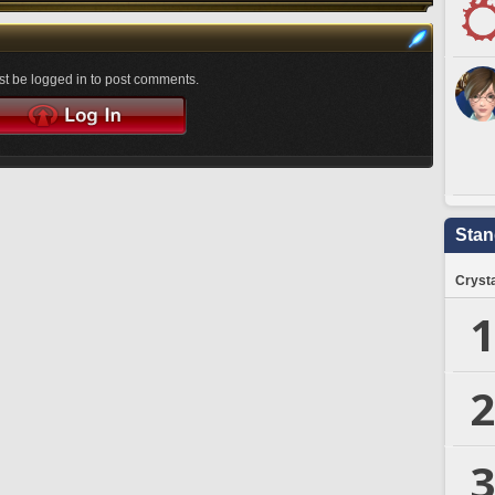
t be logged in to post comments.
Stan
Crysta
1
2
3