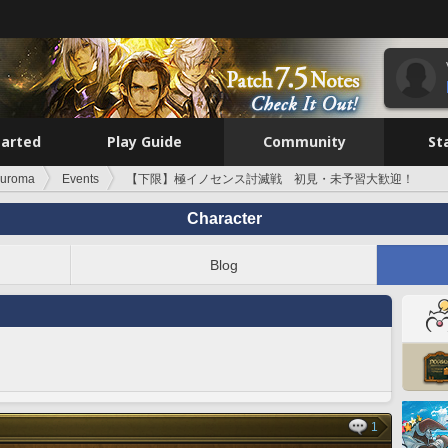
tarted
Play Guide
Community
St
Kuroma
Events
【下限】極イノセンス討滅戦 初見・未予習大歓迎！
Character
Blog
1