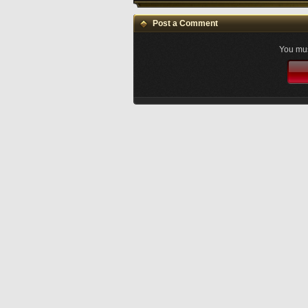
Post a Comment
You mus