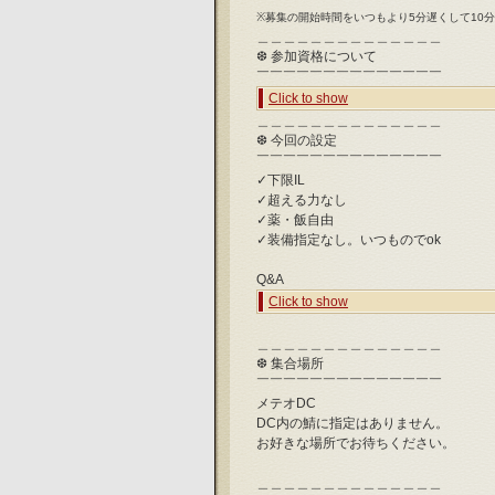
※募集の開始時間をいつもより5分遅くして10
＿＿＿＿＿＿＿＿＿＿＿＿＿＿
❆ 参加資格について
￣￣￣￣￣￣￣￣￣￣￣￣￣￣
Click to show
＿＿＿＿＿＿＿＿＿＿＿＿＿＿
❆ 今回の設定
￣￣￣￣￣￣￣￣￣￣￣￣￣￣
✓下限IL
✓超える力なし
✓薬・飯自由
✓装備指定なし。いつものでok
Q&A
Click to show
＿＿＿＿＿＿＿＿＿＿＿＿＿＿
❆ 集合場所
￣￣￣￣￣￣￣￣￣￣￣￣￣￣
メテオDC 
DC内の鯖に指定はありません。
お好きな場所でお待ちください。
＿＿＿＿＿＿＿＿＿＿＿＿＿＿