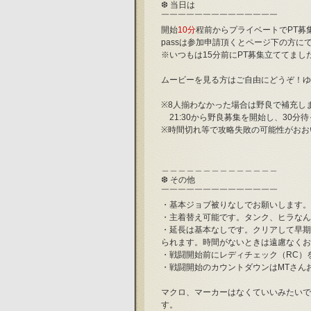
❆ 当日は
￣￣￣￣￣￣￣￣￣￣￣￣￣￣
開始
10分
程前からプライベートでPT募
passは参加申請頂くとページ下の方に
※いつもは15分前にPT募集立ててまし
ムービーを見る方はご自由にどうぞ！ゆ
※8人揃わなかった場合は野良で補充し
　21:30から野良募集を開始し、30
※時間切れ等で攻略失敗の可能性がおお
＿＿＿＿＿＿＿＿＿＿＿＿＿＿
❆ その他
￣￣￣￣￣￣￣￣￣￣￣￣￣￣
・基本ジョブ被りなしでお願いします。
・主着替え可能です。タンク、ヒラなん
・延長は基本なしです。クリアして早期
られます。時間がないときは遠慮なくお
・戦闘開始前にレディチェック（RC）
・戦闘開始のカウントダウンはMTさん
マクロ、マーカーはなくていいみたいで
す。