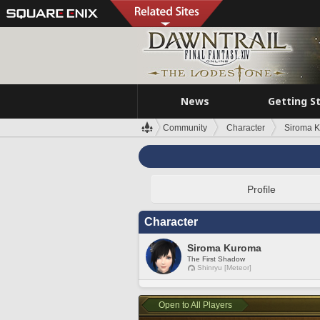
News
Getting S
Community
Character
Siroma 
Profile
Character
Siroma Kuroma
The First Shadow
Shinryu [Meteor]
Open to All Players