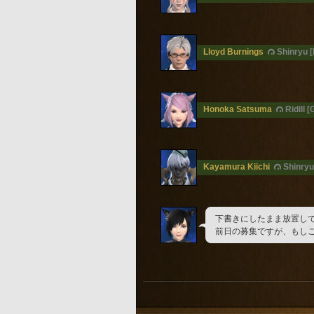
Lloyd Burnings
Shinryu 
Honoka Satsuma
Ridill [
Kayamura Kiichi
Shinryu
下書きにしたまま放置し
前日の募集ですが、もし