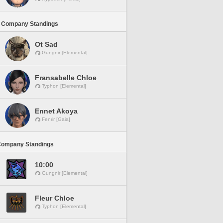
 Company Standings
Ot Sad
Gungnir [Elemental]
Fransabelle Chloe
Typhon [Elemental]
Ennet Akoya
Fenrir [Gaia]
Company Standings
10:00
Gungnir [Elemental]
Fleur Chloe
Typhon [Elemental]