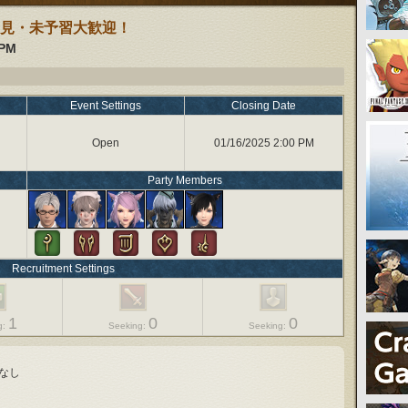
見・未予習大歓迎！
 PM
Event Settings
Closing Date
Open
01/16/2025 2:00 PM
Party Members
Recruitment Settings
1
0
0
g:
Seeking:
Seeking:
なし