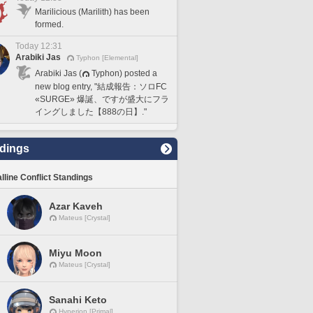
Marilicious (Marilith) has been
formed.
Today 12:31
Arabiki Jas
Typhon [Elemental]
Arabiki Jas (
Typhon) posted a
new blog entry, "結成報告：ソロFC
«SURGE» 爆誕、ですが盛大にフラ
イングしました【888の日】."
dings
lline Conflict Standings
Azar Kaveh
Mateus [Crystal]
Miyu Moon
Mateus [Crystal]
Sanahi Keto
Hyperion [Primal]