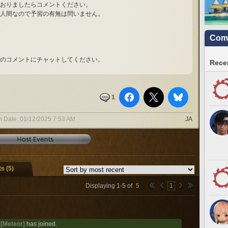
おりましたらコメントください。
人間なので予習の有無は問いません。
Comm
！
。
のコメントにチャットしてください。
Recen
1
n Date:
01/12/2025 7:53 AM
JA
 (5)
Displaying
1
-
5
of
5
1
 [Meteor]
has joined.