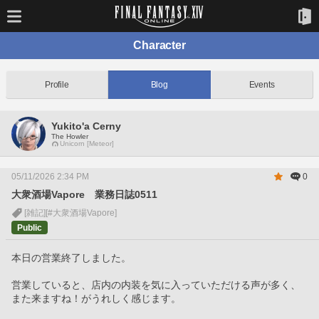
Character
Profile
Blog
Events
Yukito'a Cerny
The Howler
Unicorn [Meteor]
05/11/2026 2:34 PM
0
大衆酒場Vapore 業務日誌0511
[雑記]
[#大衆酒場Vapore]
Public
本日の営業終了しました。
営業していると、店内の内装を気に入っていただける声が多く、
また来ますね！がうれしく感じます。