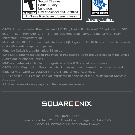
Privacy Notice
©2026 Sony Interactive Entertainment LLC."PlayStation Family Mark", "PlayStation", "PS5
logo", "PS5", "PS4 logo" and "PS4" are registered trademarks or trademarks of Sony
Interactive Entertainment Inc.
Microsoft, the XBOX Sphere mark, the Series X|S logo and XBOX Series X|S are trademarks
of the Microsoft group of companies.
Nintendo Switch is a trademark of Nintendo.
Windows is either a registered trademark or trademark of Microsoft Corporation in the United
States and/or other countries.
MAC is a trademark of Apple Inc., registered in the U.S. and other countries.
©2026 Valve Corporation. Steam and the Steam logo are trademarks and/or registered
trademarks of Valve Corporation in the U.S. and/or other countries.
ESRB and the ESRB rating icon are registered trademarks of the Entertainment Software
Association.
All other trademarks are property of their respective owners.
© SQUARE ENIX
Square Enix, Inc., 2150 E. Grand Ave., El Segundo, CA 90245
LOGO ILLUSTRATION:© YOSHITAKA AMANO