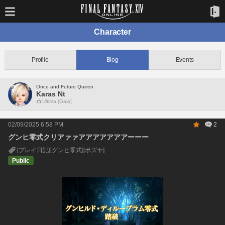
Character
Profile
Blog
Events
Once and Future Queen
Karas Nt
Ultima [Gaia]
02/09/2025 6:58 PM
2
グンヒ零式クリアァァアアアアアアアーーー
[プレイ日記]
[グンヒ零式]
[ボズヤ]
Public