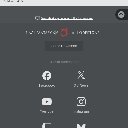
Main Site
View desktop version of the Lodestone
Game Download
Official Information
/
Facebook
X
News
YouTube
Instagram