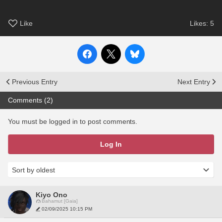
Like
Likes:
5
Previous Entry
Next Entry
Comments (2)
You must be logged in to post comments.
Log In
Kiyo Ono
Bahamut [Gaia]
02/09/2025 10:15 PM