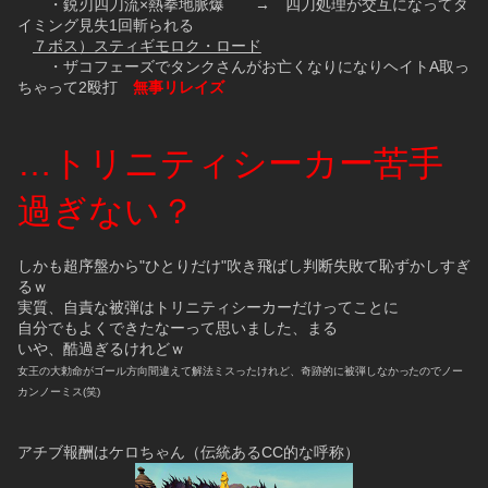
　　・鋭刃四刀流×熱拳地脈爆　　→　四刀処理が交互になってタ
イミング見失1回斬られる
７ボス）スティギモロク・ロード
　　・ザコフェーズでタンクさんがお亡くなりになりヘイトA取っ
ちゃって2殴打　
無事リレイズ
…トリニティシーカー苦手
過ぎない？
しかも超序盤から"ひとりだけ"吹き飛ばし判断失敗て恥ずかしすぎ
るｗ
実質、自責な被弾はトリニティシーカーだけってことに
自分でもよくできたなーって思いました、まる
いや、酷過ぎるけれどｗ
女王の大勅命がゴール方向間違えて解法ミスったけれど、奇跡的に被弾しなかったのでノー
カンノーミス(笑)
アチブ報酬はケロちゃん（伝統あるCC的な呼称）