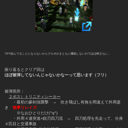
※PT組んでることにならないからグルポがまともに機能しないのでほぼ棒立ちに；
振り返るとクリア回は
ほぼ被弾してないんじゃないかなーって思います（フリ）
被弾箇所：
２ボス）トリニティシーカー
　　・最初の豪剣強襲撃　→　吹き飛ばし有無を間違えて外周逝
き　
無事リレイズ
　　　※なおひとりだけ(^q^)
　　・外周４連突進×鋭刃四刀流　→　四刀処理を先走って、分身
４匹目と交通事故