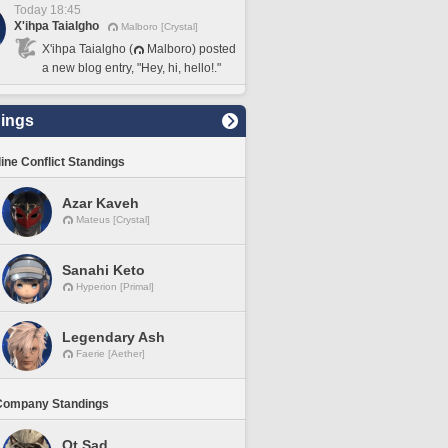
Today 18:45
X'ihpa Taialgho
Malboro [Crystal]
X'ihpa Taialgho (
Malboro) posted
a new blog entry, "Hey, hi, hello!."
ings
line Conflict Standings
Azar Kaveh
Mateus [Crystal]
Sanahi Keto
Hyperion [Primal]
Legendary Ash
Faerie [Aether]
Company Standings
Ot Sad