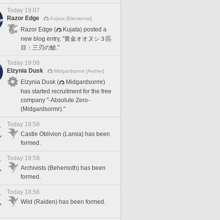
Today 19:07
Razor Edge
Kujata [Elemental]
Razor Edge (
Kujata) posted a
new blog entry, "黄金オオヌシ３匹
目：三刃の鯱."
Today 19:06
Elzynia Dusk
Midgardsormr [Aether]
Elzynia Dusk (
Midgardsormr)
has started recruitment for the free
company "-Absolute Zero-
(Midgardsormr)."
Today 18:58
Castle Oblivion (Lamia) has been
formed.
Today 18:58
Archivists (Behemoth) has been
formed.
Today 18:56
Wild (Raiden) has been formed.