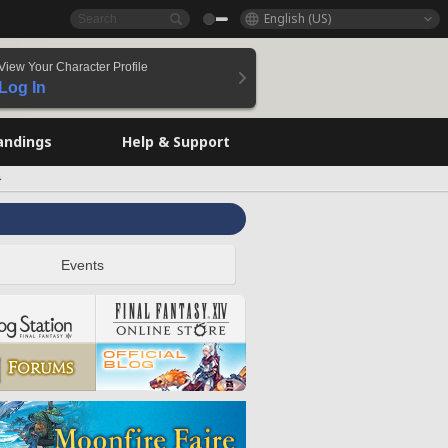
English (US)
View Your Character Profile
Log In
andings
Help & Support
彡
Events