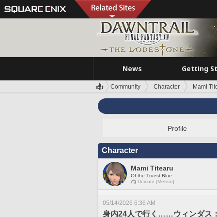
News
Getting S
Community
Character
Mami Tit
Profile
Character
Mami Titearu
Of the Truest Blue
Unicorn [Meteor]
05/14/2026 6:36 AM
身内24人で行く……ウィンダス