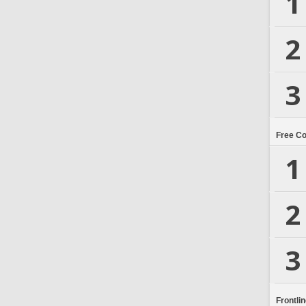
1
2
3
Free C
1
2
3
Frontli