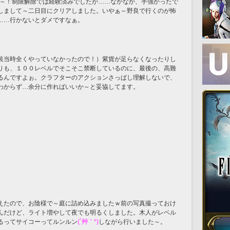
た～！制限解除では経験済みでしたが……なかなか、手強かったで
しまして～二日目にクリアしました。いやぁ～野良で行くのが怖
……行かないとダメですなぁ。
装当時全くやっていなかったので！）紫貨が足らなくなったりし
りも、１００レベルでそこそこ禁断しているのに、最後の、高難
るんですよぉ。クラフターのアクションさっぱし理解しないで、
わからず…余分に作ればいいか～と妥協してます。
えたので、お陰様で～庭に詰め込みましたｗ前の写真撮っておけ
んだけど、ライト増やして夜でも明るくしました。木人がレベル
るってサイコーってルンルン
(´艸｀*)
しながら行いました～。