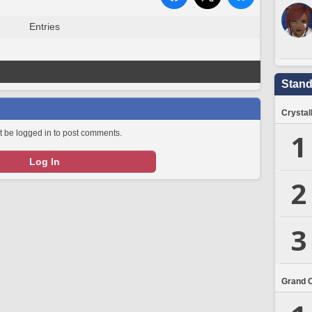
Entries
Stand
Crystal
1
 be logged in to post comments.
Log In
2
3
Grand 