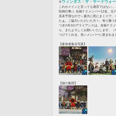
ウィンダス：ザ・サードウォー
⑤
これがメインと言っても過言ではない…
恒例行事♪）在籍ＦＣメンバー12名、元
見未予習なので～盛大に死にまくりで、
たぁ。ご協力いただいた方々、有り難う
つぎの8.0のアライアンスは、在籍ＦＣ
ら、またよろしくお願いいたします。（
つけてくれる、良いメンバーに恵まれま
【参加者集合写真】
【謎の集団】