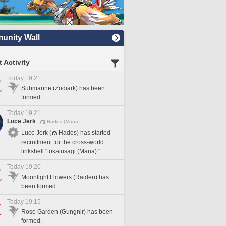
nity Wall
 Activity
Today 19:21
Submarine (Zodiark) has been
formed.
Today 19:21
Luce Jerk
Hades [Mana]
Luce Jerk (
Hades) has started
recruitment for the cross-world
linkshell "tokaiusagi (Mana)."
Today 19:20
Moonlight Flowers (Raiden) has
been formed.
Today 19:15
Rose Garden (Gungnir) has been
formed.