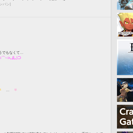
ンパン]
うでもなくて…
⊂⌒~⊃｡Д｡)⊃
 
　…　
 𖤐 