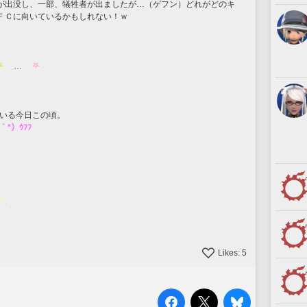
が出没し、一部、犠牲者が出ましたが…（ゲフン）どれがどのキ
ＦＣに向いているかもしれない！ｗ
 
　…　
 𖤐 
ている今日この頃。
｀*）ｳﾌﾌ
+
.
Likes:
5