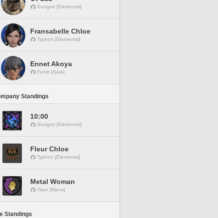
Gungnir [Elemental]
Fransabelle Chloe
Typhon [Elemental]
Ennet Akoya
Fenrir [Gaia]
ompany Standings
10:00
Gungnir [Elemental]
Fleur Chloe
Typhon [Elemental]
Metal Woman
Titan [Mana]
ne Standings