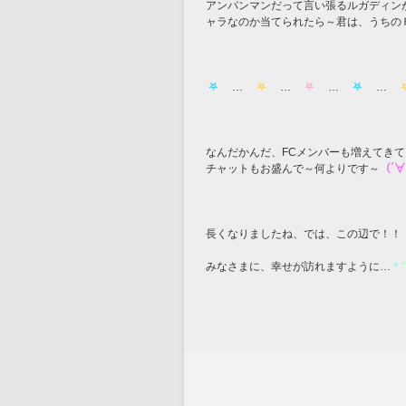
アンパンマンだって言い張るルガディン
ャラなのか当てられたら～君は、うちの
 𖤐 
　…　
 𖤐 
　…　
 𖤐 
　…　
 𖤐 
　…　
 
なんだかんだ、FCメンバーも増えてき
チャットもお盛んで～何よりです～
（´∀
長くなりましたね、では、この辺で！！
みなさまに、幸せが訪れますように…
＊
°