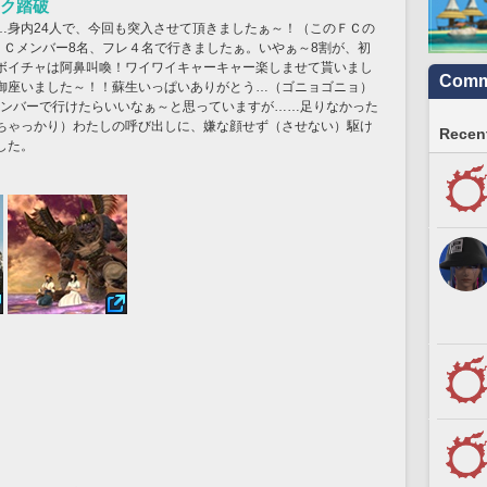
ク踏破
…身内24人で、今回も突入させて頂きましたぁ～！（このＦＣの
ＦＣメンバー8名、フレ４名で行きましたぁ。いやぁ～8割が、初
ボイチャは阿鼻叫喚！ワイワイキャーキャー楽しませて貰いまし
Commu
御座いました～！！蘇生いっぱいありがとう…（ゴニョゴニョ）
メンバーで行けたらいいなぁ～と思っていますが……足りなかった
ちゃっかり）わたしの呼び出しに、嫌な顔せず（させない）駆け
Recent
した。