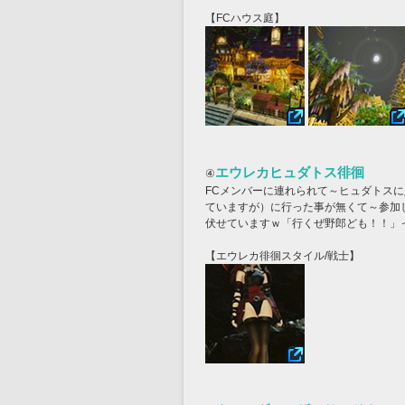
【FCハウス庭】
エウレカヒュダトス徘徊
④
FCメンバーに連れられて～ヒュダトス
ていますが）に行った事が無くて～参加
伏せていますｗ「行くぜ野郎ども！！」
【エウレカ徘徊スタイル/戦士】