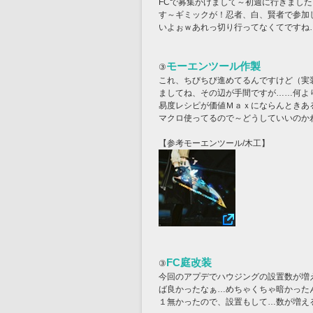
FCで募集かけまして～初週に行きまし
す～ギミックが！忍者、白、賢者で参加
いよぉｗあれっ切り行ってなくてですね
モーエンツール作製
③
これ、ちびちび進めてるんですけど（実
ましてね、その辺が手間ですが……何よ
易度レシピが価値Ｍａｘにならんときあ
マクロ使ってるので～どうしていいのか
【参考モーエンツール/木工】
FC庭改装
③
今回のアプデでハウジングの設置数が増
ば良かったなぁ…めちゃくちゃ暗かった
１無かったので、設置もして…数が増え