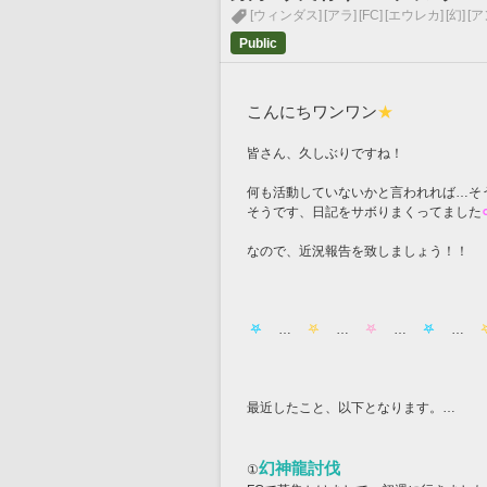
[ウィンダス]
[アラ]
[FC]
[エウレカ]
[幻]
[ア
Public
こんにちワンワン
★
皆さん、久しぶりですね！
何も活動していないかと言われれば…そ
そうです、日記をサボりまくってました
なので、近況報告を致しましょう！！
 𖤐 
　…　
 𖤐 
　…　
 𖤐 
　…　
 𖤐 
　…　
 
最近したこと、以下となります。…
幻神龍討伐
①