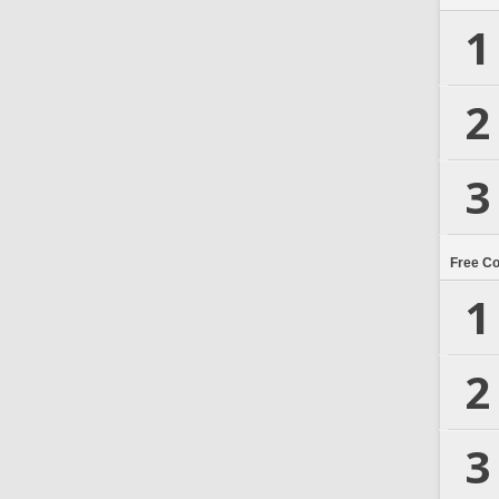
1
2
3
Free C
1
2
3