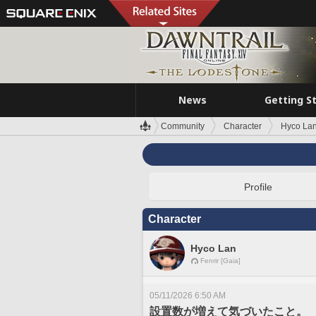
News
Getting S
Community
Character
Hyco La
Profile
Character
Hyco Lan
Fenrir [Gaia]
05/11/2026 6:50 AM
設置数が増えて気づいたこと。