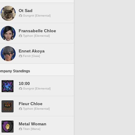
Ot Sad
Gungnir [Elemental]
Fransabelle Chloe
Typhon [Elemental]
Ennet Akoya
Fenrir [Gaia]
ompany Standings
10:00
Gungnir [Elemental]
Fleur Chloe
Typhon [Elemental]
Metal Woman
Titan [Mana]