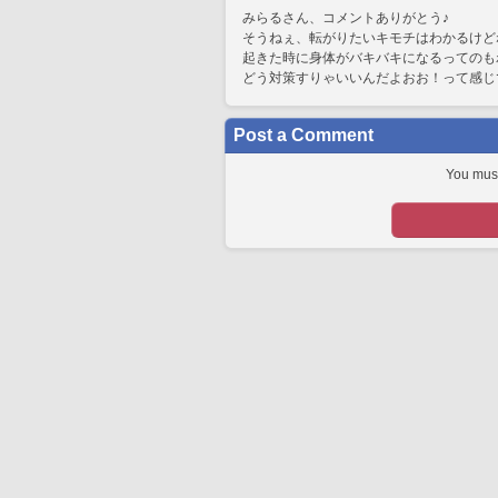
みらるさん、コメントありがとう♪
そうねぇ、転がりたいキモチはわかるけど
起きた時に身体がバキバキになるってのも
どう対策すりゃいいんだよおお！って感じ
Post a Comment
You must