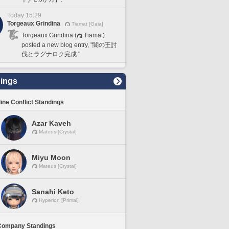
Today 15:29
Torgeaux Grindina
Tiamat [Gaia]
Torgeaux Grindina (
Tiamat)
posted a new blog entry, "闇の王討
伐とラグナロク完成."
ings
line Conflict Standings
Azar Kaveh
Mateus [Crystal]
Miyu Moon
Mateus [Crystal]
Sanahi Keto
Hyperion [Primal]
Company Standings