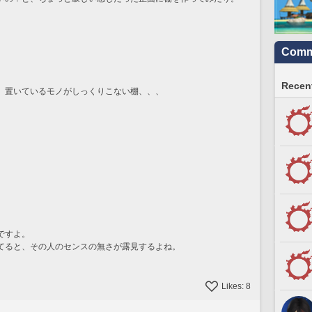
Commu
Recent
、置いているモノがしっくりこない棚、、、
、
ですよ。
てると、その人のセンスの無さが露見するよね。
Likes:
8