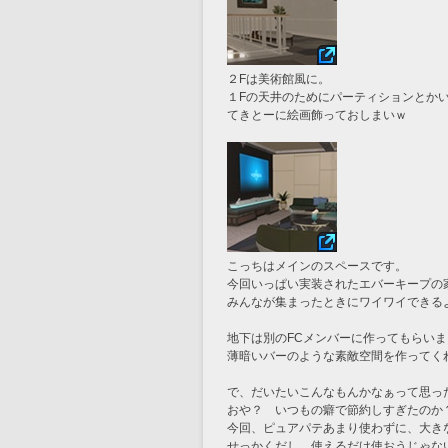
２Fは美術館風に。
１Fの天井のためにパーティションとか
てきとーに絵画飾っておしまいｗ
こっちはメインのスペースです。
今回いっぱい実装されたエバーキープの
みんなが集まったときにワイワイできる
地下は別のFCメンバーに作ってもらい
薄暗いバーのような素敵空間を作ってく
で、だいたいこんなもんかなぁって思っ
おや？　いつもの癖で節約しすぎたのか
今回、ピュアパテあまり使わずに、大き
せっかくだし、使えるだけ使おうじゃな