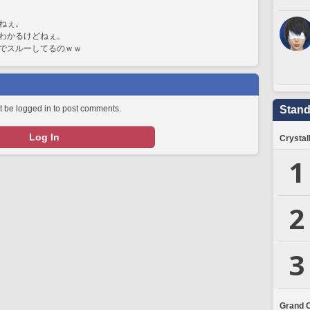
ねぇ。
わかるけどねぇ。
でスルーしてるのｗｗ
 be logged in to post comments.
Stand
Log In
Crystal
1
2
3
Grand 