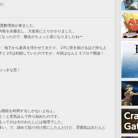
集]
設置数増加が来ました。
内装を全撤去し、大改装にとりかかりました。
倍になったので、撤去がちょっと楽になりましたねー
で、地下から家具を浮かせてきたり、２Fに突き抜けるほど持ち上
下と２Fは封鎖していたのですが、今回はなんと３フロア開放！
おっきな窓！
ら階段を利用するしかないよねぇ。
う！と意気込んで作り始めたのです。
るってのは今のわたしには無理でした。
多い、で、諦めて貼り付け窓にしたんだけど、雰囲気は出たんじ