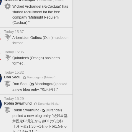
Wicked Archangel (
Cactuar) has
started recruitment for the free
company "Midnight Requiem
(Cactuar)."
Today 15:37
Artemicion Outbox (Odin) has been
formed.
Today 15:35
Quinntech (Omega) has been
formed.
Today 15:32
Don Seou
Mandragora [Meteor]
Don Seou (
Mandragora) posted
a new blog entry, "指示だけ."
Today 15:29
Robin Swarhund
Durandal [Gaia]
Robin Swarhund (
Durandal)
posted a new blog entry, "絶妖星乱
舞固定P3最初から@D1(ヴ以外)
【月〜金21:30〜1セットor1.5セッ
ト／2.5か月】."