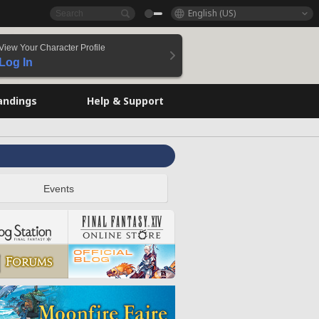
English (US)
View Your Character Profile
Log In
andings
Help & Support
Events