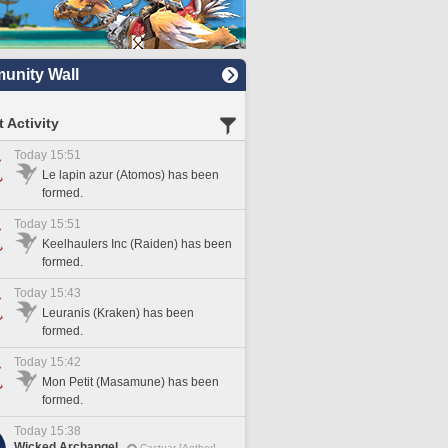
nity Wall
 Activity
Today 15:51
Le lapin azur (Atomos) has been
formed.
Today 15:51
Keelhaulers Inc (Raiden) has been
formed.
Today 15:43
Leuranis (Kraken) has been
formed.
Today 15:42
Mon Petit (Masamune) has been
formed.
Today 15:38
Wicked Archangel
Cactuar [Aether]