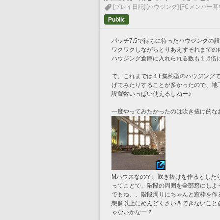
[プレイ日記]
[ハウジング]
[FCメンバー募
Public
パッチ7.5で待ちに待ったハウジングの
ワクワクしながらとりあえずそれまでの
ハウジング倉庫に入れられる数も１.5
で、これまでは１F集約型のハウジング
げてみたりすることが多かったので、地
設置数いっぱい使えるしねー♪
一度やってみたかったのは吹き抜け的な
Mハウスなので、吹き抜けを作るとした
ってことで、階段の周囲を全部窓にしよ
でもね、、階段周りにちゃんと窓枠を作
想像以上にめんどくさい＆できないこと
ゃないかなー？