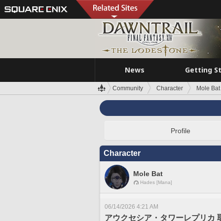
News
Getting S
Community
Character
Mole Bat
Profile
Character
Mole Bat
Hades [Mana]
06/14/2026 4:21 AM
アウクセシア・タワーレプリカ 