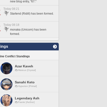
new blog entry, "67."
Today 08:21
Startend (Ridill) has been formed.
Today 08:18
monaka (Unicorn) has been
formed.
ings
line Conflict Standings
Azar Kaveh
Mateus [Crystal]
Sanahi Keto
Hyperion [Primal]
Legendary Ash
Faerie [Aether]