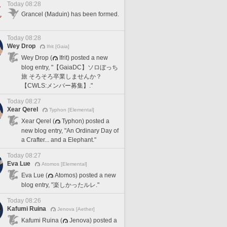
Today 08:28
Grancel (Maduin) has been formed.
Today 08:28
Wey Drop
Ifrit [Gaia]
Wey Drop (
Ifrit) posted a new
blog entry, "【GaiaDC】ソロぼっち
旅 そろそろ卒業しませんか？
【CWLS:メンバー募集】."
Today 08:27
Xear Qerel
Typhon [Elemental]
Xear Qerel (
Typhon) posted a
new blog entry, "An Ordinary Day of
a Crafter... and a Elephant."
Today 08:27
Eva Lue
Atomos [Elemental]
Eva Lue (
Atomos) posted a new
blog entry, "楽しかったルレ."
Today 08:26
Kafumi Ruina
Jenova [Aether]
Kafumi Ruina (
Jenova) posted a