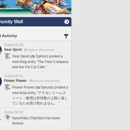
nity Wall
 Activity
Today 08:36
Xear Qerel
Typhon [Elemental]
Xear Qerel (
Typhon) posted a
new blog entry, "The Free Company
and the Fat Cat Cafe."
Today 08:31
Flower Flower
Garuda [Elemental]
Flower Flower (
Garuda) posted a
new blog entry, "アラガントームス
トーン：数理は所持数の上限に達し
ているため受け取れません。."
Today 08:30
NyanPaku (Yojimbo) has been
formed.