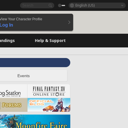
English (US)
View Your Character Profile
Log In
andings
Help & Support
Events