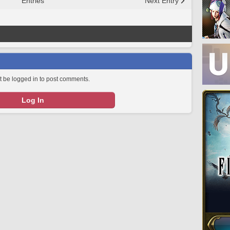
Entries
Next Entry
 be logged in to post comments.
Log In