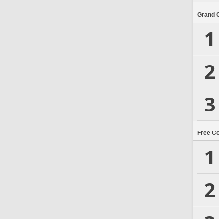
Grand 
1
2
3
Free C
1
2