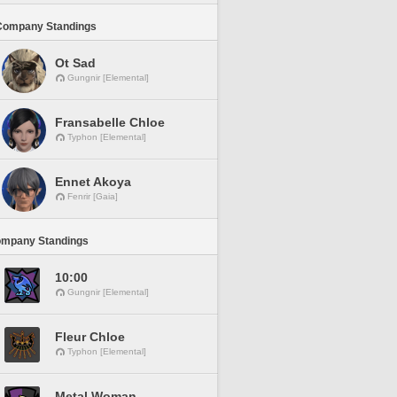
Company Standings
Ot Sad
Gungnir [Elemental]
Fransabelle Chloe
Typhon [Elemental]
Ennet Akoya
Fenrir [Gaia]
ompany Standings
10:00
Gungnir [Elemental]
Fleur Chloe
Typhon [Elemental]
Metal Woman