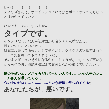
いや！！！！！！！！！！！
ディリズさんは、ボーイッシュていうほどボーイッシュでもない
とはわかってはいます
いやでも　その…すいません、
タイプです。
インテリだし。なんか初対面から名前＋くん呼びだし。
顔もいいし。メガネだし。
研究に没頭して徹夜とかしてそうだし。クタクタの状態で疲れた
～って抱き着いてきてくれそうだし。
そのまま寝ちゃいそうになるから、しょうがないな～って言いな
がらもその長い四肢を寝室まで苦労しながら抱えていきたいし。
髪の毛短いエレメスならだれでもいいんですね…と心の中のシェ
ールさんが囁いてくる
し、
心の中のゼロもふ～ん………という表情で見つめてくる
が、
あなたたちが、悪いです。