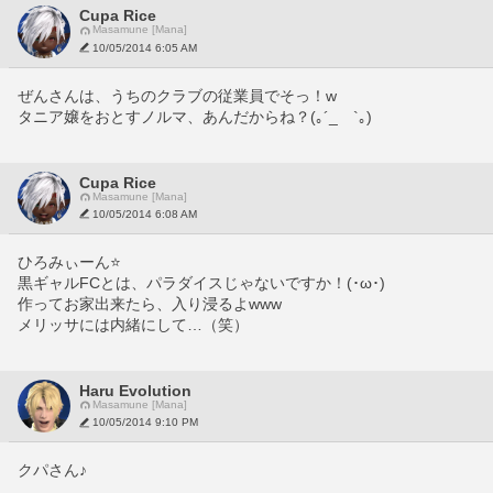
Cupa Rice
Masamune [Mana]
10/05/2014 6:05 AM
ぜんさんは、うちのクラブの従業員でそっ！w
タニア嬢をおとすノルマ、あんだからね？(｡´_ゝ`｡)
Cupa Rice
Masamune [Mana]
10/05/2014 6:08 AM
ひろみぃーん⭐️
黒ギャルFCとは、パラダイスじゃないですか！(･ω･)
作ってお家出来たら、入り浸るよwww
メリッサには内緒にして…（笑）
Haru Evolution
Masamune [Mana]
10/05/2014 9:10 PM
クパさん♪