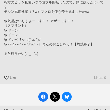
相方のヒラを見習いつつ頭フル回転したので、頭に残ったようで
す。
テルン兄貴推奨（？w）マクロを使う夢を見ましたwww
/p 灼熱はいりまぁーっす！！ アザーっす！！
（スプリント）
/p ドーン！
/p ドーン！
/p ドンペリッヽ(ﾟω､ﾟ)ﾉ
/p ハイハイハイハイ〜♩またのおこしをっ！【灼熱終了】
また行きたい(｡´_ゝ`｡)
Like
Likes: 0