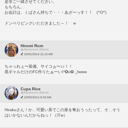
是非ご一緒させてください。
もちろん、
お会計は、くぱさん持ちで・・・あざーっす！！　(^O^)
ドンペリピンクいただきました～！　ｗ
Hiromi Rom
Masamune [Mana]
10/01/2014 11:10 AM
ちゃっれぇ〜装備、サイコぉ〜♪♪！！
黒ギャルだけのFC作りたぁーい꒰*✪௰✪ૢ꒱www
Cupa Rice
Masamune [Mana]
10/05/2014 6:03 AM
Hirakuさん！か…可愛い系でこの座を奪おうったって、そ…そう
はいかないんだからねっ！（汗w）