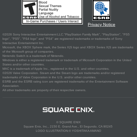
Privacy Notice
©2026 Sony Interactive Entertainment LLC."PlayStation Family Mark", "PlayStation", "PS5
logo", "PS5", "PS4 logo" and "PS4" are registered trademarks or trademarks of Sony
Interactive Entertainment Inc.
Microsoft, the XBOX Sphere mark, the Series X|S logo and XBOX Series X|S are trademarks
of the Microsoft group of companies.
Nintendo Switch is a trademark of Nintendo.
Windows is either a registered trademark or trademark of Microsoft Corporation in the United
States and/or other countries.
MAC is a trademark of Apple Inc., registered in the U.S. and other countries.
©2026 Valve Corporation. Steam and the Steam logo are trademarks and/or registered
trademarks of Valve Corporation in the U.S. and/or other countries.
ESRB and the ESRB rating icon are registered trademarks of the Entertainment Software
Association.
All other trademarks are property of their respective owners.
© SQUARE ENIX
Square Enix, Inc., 2150 E. Grand Ave., El Segundo, CA 90245
LOGO ILLUSTRATION:© YOSHITAKA AMANO