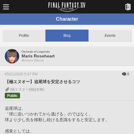
Character
Profile
Blog
Events
Genesis of Legends
Maris Roseheart
Asura [Mana]
05/21/2026 5:47 PM
0
【極エヌオー】追尾球を安定させるコツ
[極エヌオー]
[極]
[攻略]
Public
追尾球は、
「球に追いつかれてから逃げる」のではなく、
球より少し先を移動し続ける意識をすると安定します。
感覚としては、