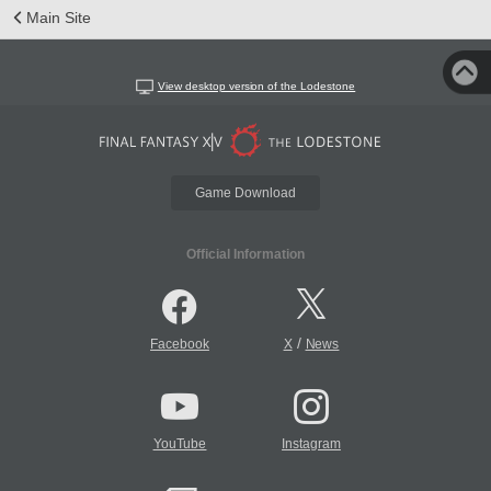
Main Site
View desktop version of the Lodestone
Game Download
Official Information
/
Facebook
X
News
YouTube
Instagram