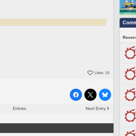
Commu
Recent
Likes:
18
Entries
Next Entry