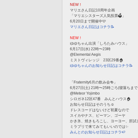
NEW！
マリエさん日記10周年企画
「マリエシスターズ人気投票🗳️」
6月20日まで開催中🩷
マリエさん日記はコチラ📝
NEW！
ゆゆちゃん出演「しろたみハウス」
6月17日(水) 22時〜23時
@Elemental Aegis
ミストヴィレッジ　23区29番🏠
ゆゆちゃんのお知らせ日記はコチラ📝
「Fraternity6月の飲み会🍻」
6月27日(土) 21時〜25時ごろ(寝落ちまで
@Meteor Yojimbo
シロガネ12区47番　みんとハウス🏠
お知らせ日記はそのうち☺️
ドレスコードはないけど初夏なので
スイカやナス、ピーマン、ゴーヤ
かき氷、焼きもろこし、ヨーヨー、肝試
ミラプリで来てみてもいいのでは✨
みんとのお知らせ日記はコチラ🍉