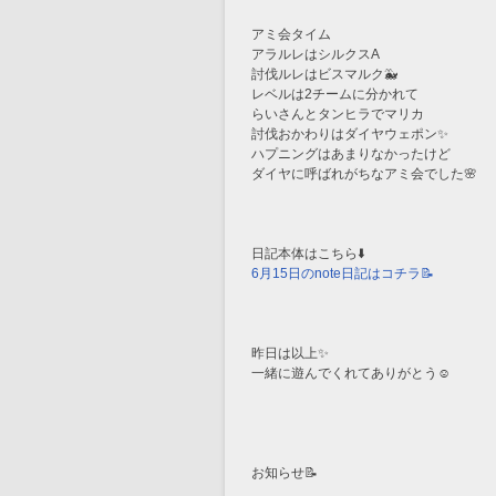
アミ会タイム
アラルレはシルクスA
討伐ルレはビスマルク🐳
レベルは2チームに分かれて
らいさんとタンヒラでマリカ
討伐おかわりはダイヤウェポン✨
ハプニングはあまりなかったけど
ダイヤに呼ばれがちなアミ会でした🌸
日記本体はこちら⬇️
6月15日のnote日記はコチラ📝
昨日は以上✨
一緒に遊んでくれてありがとう☺️
お知らせ📝