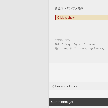
黄金コンテンツメモ📝
Click to show
🏝️黄金メモ🏝️
黄金：614day、メイン：181chapter
青クエ：67、サブクエ：161、バグ日190day
Previous Entry
Comments (2)