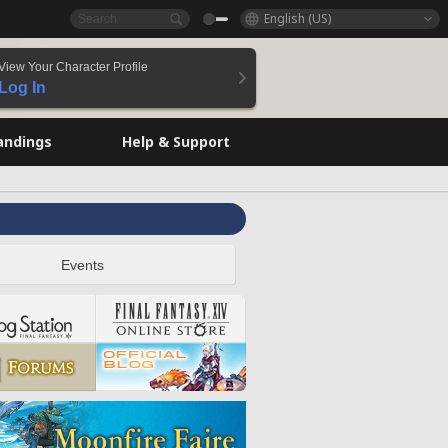
English (US)
View Your Character Profile
Log In
andings
Help & Support
Events