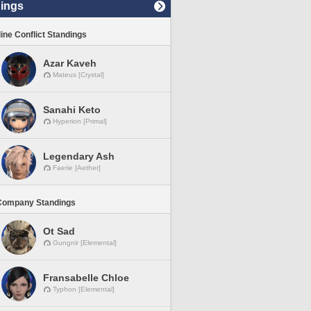
ings
line Conflict Standings
Azar Kaveh
Mateus [Crystal]
Sanahi Keto
Hyperion [Primal]
Legendary Ash
Faerie [Aether]
Company Standings
Ot Sad
Gungnir [Elemental]
Fransabelle Chloe
Typhon [Elemental]