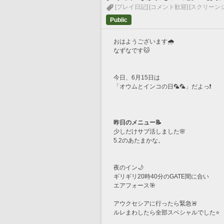
[プレイ日記]
[コメント歓迎]
[スクリーン
Public
おはようございます🌧️
なずなです🐱
今日、6月15日は
「オウムとインコの日🦜🦜」だよっ❗️
昨日のメニュー📝
少しだけサブ活しました🌸
5.2のあたまかな。
夜のイン🌙
ギリギリ20時40分のGATE間に合い
エアフォース🎯
アウクセシアに行ったら緊急🚨
ルレまわしたら全部スペシャルでした⭐️