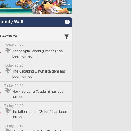
nity Wall
 Activity
Today 21:29
Apocalyptic World (Omega) has
been formed.
Today 21:26
The Croaking Dawn (Raiden) has
been formed.
Today 21:22
Neck So Long (Maduin) has been
formed.
Today 21:20
the fallen legion (Golem) has been
formed.
Today 21:17