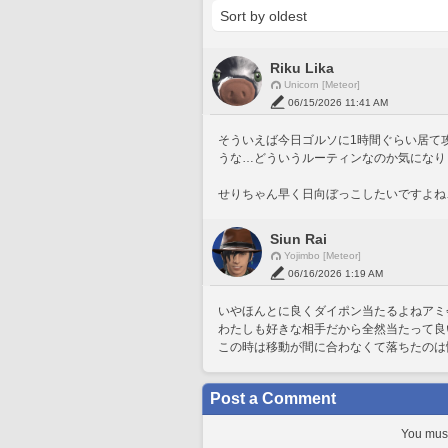
Riku Lika
Unicorn [Meteor]
06/15/2026 11:41 AM
そういえば今日ゴルソに1時間ぐらい居て
うな…どういうルーティンなのか気になり
せりちゃん早く日向ぼっこしたいですよね…
Siun Rai
Yojimbo [Meteor]
06/16/2026 1:19 AM
いやほんとに良くダイポン当たるよねアミ
わたしも好きな相手だから全然当たって良
この時は移動が間に合わなくて落ちたのは
Post a Comment
You must