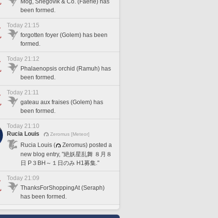
Mog, Snegovik & Co. (Faerie) has
been formed.
Today 21:15
forgotten foyer (Golem) has been
formed.
Today 21:12
Phalaenopsis orchid (Ramuh) has
been formed.
Today 21:11
gateau aux fraises (Golem) has
been formed.
Today 21:10
Rucia Louis
Zeromus [Meteor]
Rucia Louis (
Zeromus) posted a
new blog entry, "絶妖星乱舞 ８月８
日 P３BH～１日のみ H1募集."
Today 21:09
ThanksForShoppingAt (Seraph)
has been formed.