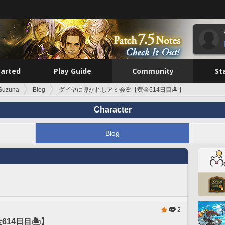
tarted
Play Guide
Community
St
Suzuna
Blog
ダイヤに導かれしアミ会🌸【黄金614日目🏝️】
Character
Blog
2
14日目🏝️】