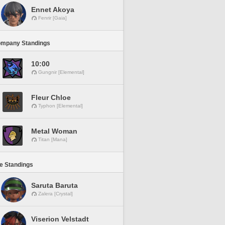
Ennet Akoya
Fenrir [Gaia]
ompany Standings
10:00
Gungnir [Elemental]
Fleur Chloe
Typhon [Elemental]
Metal Woman
Titan [Mana]
ne Standings
Saruta Baruta
Zalera [Crystal]
Viserion Velstadt