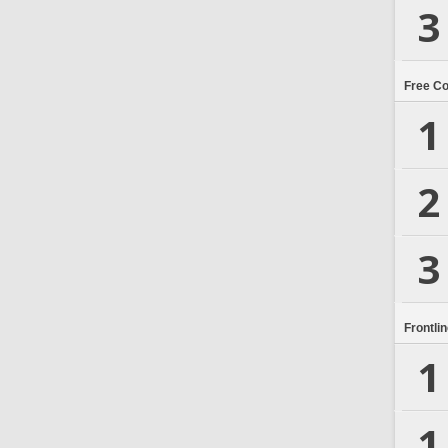
3
Free C
1
2
3
Frontli
1
1