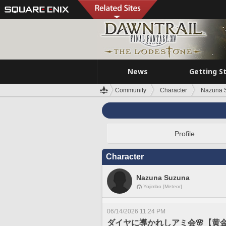
News
Getting S
Community
Character
Nazuna 
Profile
Character
Nazuna Suzuna
Yojimbo [Meteor]
06/14/2026 11:24 PM
ダイヤに導かれしアミ会🌸【黄金6