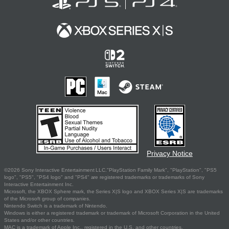
Privacy Notice
©2026 Sony Interactive Entertainment LLC."PlayStation Family Mark", "PlayStation", "PS5
logo", "PS5", "PS4 logo" and "PS4" are registered trademarks or trademarks of Sony
Interactive Entertainment Inc.
Microsoft, the XBOX Sphere mark, the Series X|S logo and XBOX Series X|S are trademarks
of the Microsoft group of companies.
Nintendo Switch is a trademark of Nintendo.
Windows is either a registered trademark or trademark of Microsoft Corporation in the United
States and/or other countries.
MAC is a trademark of Apple Inc., registered in the U.S. and other countries.