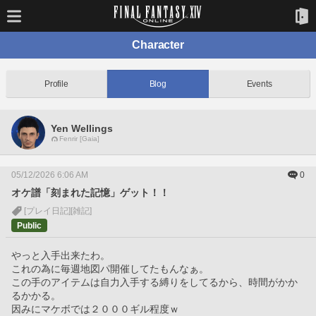
Character
Profile
Blog
Events
Yen Wellings
Fenrir [Gaia]
05/12/2026 6:06 AM
0
オケ譜「刻まれた記憶」ゲット！！
[プレイ日記]
[雑記]
Public
やっと入手出来たわ。
これの為に毎週地図パ開催してたもんなぁ。
この手のアイテムは自力入手する縛りをしてるから、時間がかか
るかかる。
因みにマケボでは２０００ギル程度ｗ