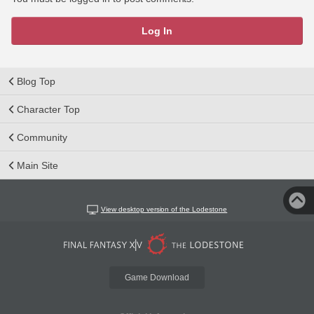
Log In
Blog Top
Character Top
Community
Main Site
View desktop version of the Lodestone
Game Download