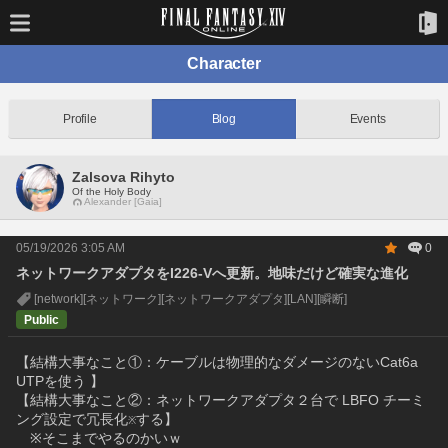
Character
Profile
Blog
Events
Zalsova Rihyto
Of the Holy Body
Alexander [Gaia]
05/19/2026 3:05 AM
0
ネットワークアダプタをI226-Vへ更新。地味だけど確実な進化
[network]
[ネットワーク]
[ネットワークアダプタ]
[LAN]
[瞬断]
Public
【結構大事なこと①：ケーブルは物理的なダメージのないCat6a 
UTPを使う 】
【結構大事なこと②：ネットワークアダプタ２台で LBFO チーミ
ング設定で冗長化
する】
※
　※そこまでやるのかいｗ