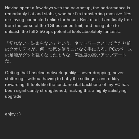
Having spent a few days with the new setup, the performance is 
remarkably flat and stable, whether I'm transferring massive files 
or staying connected online for hours. Best of all, I am finally free 
from the curse of the 1Gbps speed limit, and being able to 
unleash the full 2.5Gbps potential feels absolutely fantastic.
「切れない・詰まらない」という、ネットワークとして当たり前
のクオリティが、何一つ気を使うことなく手に入る。PCのベース
の足腰がグッと強くなったような、満足度の高いアップデート
だ。
Getting that baseline network quality—never dropping, never 
stuttering—without having to baby the settings is incredibly 
rewarding. It feels like the fundamental backbone of my PC has 
been significantly strengthened, making this a highly satisfying 
upgrade.
enjoy : )