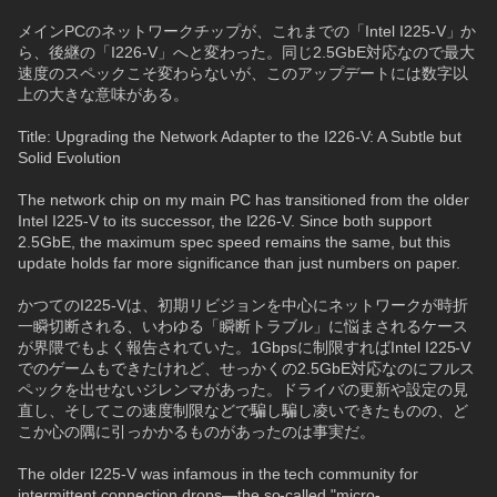
メインPCのネットワークチップが、これまでの「Intel I225-V」か
ら、後継の「I226-V」へと変わった。同じ2.5GbE対応なので最大
速度のスペックこそ変わらないが、このアップデートには数字以
上の大きな意味がある。
Title: Upgrading the Network Adapter to the I226-V: A Subtle but 
Solid Evolution
The network chip on my main PC has transitioned from the older 
Intel I225-V to its successor, the I226-V. Since both support 
2.5GbE, the maximum spec speed remains the same, but this 
update holds far more significance than just numbers on paper.
かつてのI225-Vは、初期リビジョンを中心にネットワークが時折
一瞬切断される、いわゆる「瞬断トラブル」に悩まされるケース
が界隈でもよく報告されていた。1Gbpsに制限すればIntel I225-V
でのゲームもできたけれど、せっかくの2.5GbE対応なのにフルス
ペックを出せないジレンマがあった。ドライバの更新や設定の見
直し、そしてこの速度制限などで騙し騙し凌いできたものの、ど
こか心の隅に引っかかるものがあったのは事実だ。
The older I225-V was infamous in the tech community for 
intermittent connection drops—the so-called "micro-