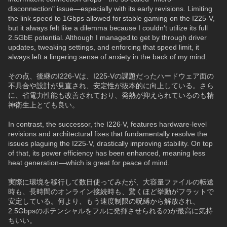
disconnection" issue—especially with its early revisions. Limiting 
the link speed to 1Gbps allowed for stable gaming on the I225-V, 
but it always felt like a dilemma because I couldn't utilize its full 
2.5GbE potential. Although I managed to get by through driver 
updates, tweaking settings, and enforcing that speed limit, it 
always left a lingering sense of anxiety in the back of my mind.
その点、後継のI226-Vは、I225-Vの課題だったハードウェア面の
不具合や設計が見直され、安定性が抜本的に向上している。さら
に、省電力性能も改善されており、発熱が抑えられているのも精
神衛生上とても良い。
In contrast, the successor, the I226-V, features hardware-level 
revisions and architectural fixes that fundamentally resolve the 
issues plaguing the I225-V, drastically improving stability. On top 
of that, its power efficiency has been enhanced, meaning less 
heat generation—which is great for peace of mind.
実際に環境を移行して数日使ってみたが、大容量ファイルの転送
時も、長時間のオンライン接続時も、驚くほど挙動がフラットで
安定している。何より、もう速度制限の呪縛から解放され、
2.5Gbpsのポテンシャルをフルに発揮させられるのが最高に気持
ちいい。