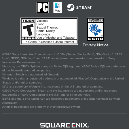
Privacy Notice
©2026 Sony Interactive Entertainment LLC."PlayStation Family Mark", "PlayStation", "PS5
logo", "PS5", "PS4 logo" and "PS4" are registered trademarks or trademarks of Sony
Interactive Entertainment Inc.
Microsoft, the XBOX Sphere mark, the Series X|S logo and XBOX Series X|S are trademarks
of the Microsoft group of companies.
Nintendo Switch is a trademark of Nintendo.
Windows is either a registered trademark or trademark of Microsoft Corporation in the United
States and/or other countries.
MAC is a trademark of Apple Inc., registered in the U.S. and other countries.
©2026 Valve Corporation. Steam and the Steam logo are trademarks and/or registered
trademarks of Valve Corporation in the U.S. and/or other countries.
ESRB and the ESRB rating icon are registered trademarks of the Entertainment Software
Association.
All other trademarks are property of their respective owners.