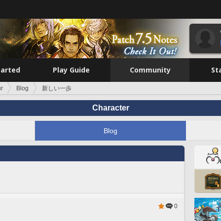
tarted
Play Guide
Community
St
r
Blog
新しい一歩
Character
Blog
0