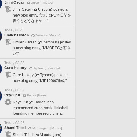
Jinni Oscar
Unicorn [Meteor]
Jinni Oscar (
Unicorn) posted a
new blog entry, "試しにPCで日記を
書くとどうなるか…."
Today 08:41
Emilen Cioran
Zeromus [Meteor]
Emilen Cioran (
Zeromus) posted
a new blog entry, "MMORPGが好き
だ."
Today 08:38
Cure History
Typhon [Elemental]
Cure History (
Typhon) posted a
new blog entry, "MIP10000達成."
Today 08:37
Royal Kk
Hades [Mana]
Royal Kk (
Hades) has
commenced cross-world linkshell
founding member recruitment.
Today 08:25
Shumi Tifosi
Mandragora [Meteor]
Shumi Tifosi (
Mandragora)