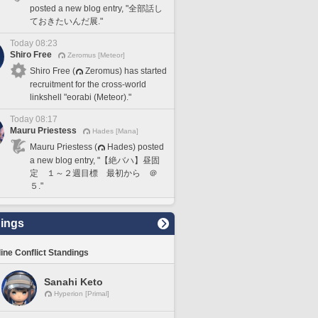
posted a new blog entry, "全部話し
ておきたいんだ展."
Today 08:23
Shiro Free
Zeromus [Meteor]
Shiro Free (
Zeromus) has started
recruitment for the cross-world
linkshell "eorabi (Meteor)."
Today 08:17
Mauru Priestess
Hades [Mana]
Mauru Priestess (
Hades) posted
a new blog entry, "【絶バハ】昼固
定 １～２週目標 最初から ＠
５."
ings
line Conflict Standings
Sanahi Keto
Hyperion [Primal]