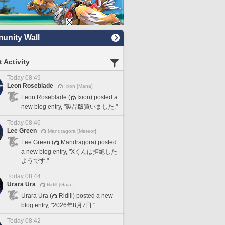
nity Wall
 Activity
Today 08:49
Leon Roseblade
Ixion [Mana]
Leon Roseblade (
Ixion) posted a
new blog entry, "製品版買いました."
Today 08:46
Lee Green
Mandragora [Meteor]
Lee Green (
Mandragora) posted
a new blog entry, "Xくんは拒絶した
ようです."
Today 08:44
Urara Ura
Ridill [Gaia]
Urara Ura (
Ridill) posted a new
blog entry, "2026年8月7日."
Today 08:42