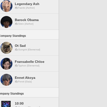
Legendary Ash
Faerie [Aether]
Barock Obama
Siren [Aether]
Company Standings
Ot Sad
Gungnir [Elemental]
Fransabelle Chloe
Typhon [Elemental]
Ennet Akoya
Fenrir [Gaia]
ompany Standings
10:00