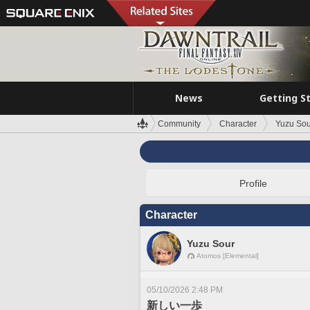
News
Getting S
Community
Character
Yuzu Sou
Profile
Character
Yuzu Sour
Atomos [Elemental]
05/10/2026 2:48 PM
新しい一歩