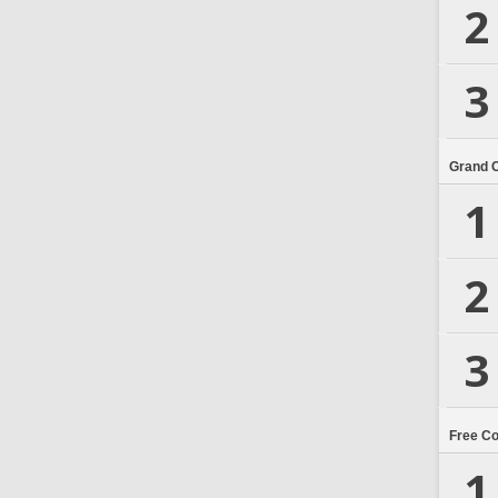
2
3
Grand 
1
2
3
Free C
1