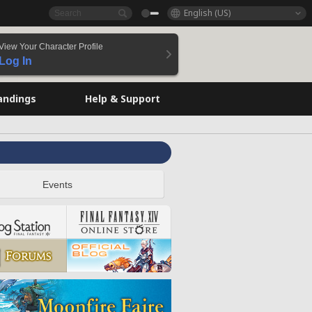
English (US)
View Your Character Profile
Log In
andings
Help & Support
Events