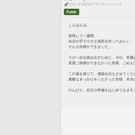
[プレイ日記]
[フリーカンパニー]
Public
こんばんは。
復帰して一週間。
自分の手で小さな場所を作ってみたい。
そんな目標ができました。
その一歩を踏み出すために、今日、所属
直接ご挨拶ができなかった皆様、ごめん
この場を借りて、感謝を伝えさせてくだ
素敵なきっかけをくださった皆様、本当
のんびり、自立の準備をはじめてみます