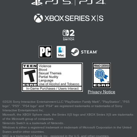
Privacy Notice
©2026 Sony Interactive Entertainment LLC."PlayStation Family Mark", "PlayStation", "PS5
logo", "PS5", "PS4 logo" and "PS4" are registered trademarks or trademarks of Sony
Interactive Entertainment Inc.
Microsoft, the XBOX Sphere mark, the Series X|S logo and XBOX Series X|S are trademarks
of the Microsoft group of companies.
Nintendo Switch is a trademark of Nintendo.
Windows is either a registered trademark or trademark of Microsoft Corporation in the United
States and/or other countries.
MAC is a trademark of Apple Inc., registered in the U.S. and other countries.