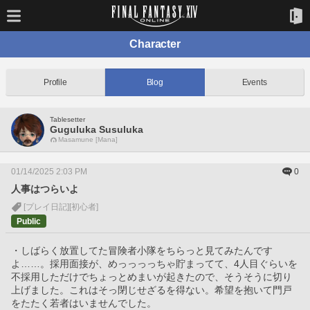
Character
Profile
Blog
Events
Tablesetter
Guguluka Susuluka
Masamune [Mana]
01/14/2025 2:03 PM
0
人事はつらいよ
[プレイ日記]
[初心者]
Public
・しばらく放置してた冒険者小隊をちらっと見てみたんです
よ……。採用面接が、めっっっっちゃ貯まってて、4人目ぐらいを
不採用しただけでちょっとめまいが起きたので、そうそうに切り
上げました。これはそっ閉じせざるを得ない。希望を抱いて門戸
をたたく若者はいませんでした。