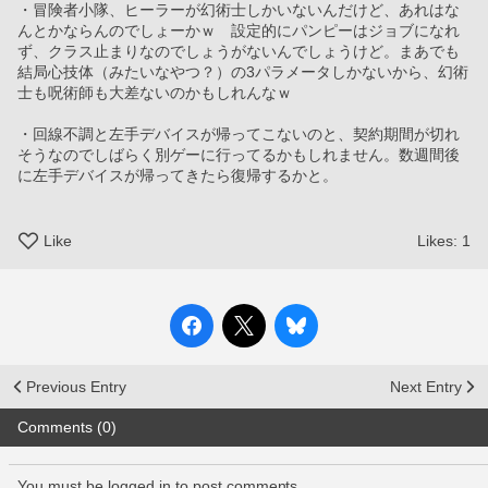
・冒険者小隊、ヒーラーが幻術士しかいないんだけど、あれはな
んとかならんのでしょーかｗ　設定的にパンピーはジョブになれ
ず、クラス止まりなのでしょうがないんでしょうけど。まあでも
結局心技体（みたいなやつ？）の3パラメータしかないから、幻術
士も呪術師も大差ないのかもしれんなｗ
・回線不調と左手デバイスが帰ってこないのと、契約期間が切れ
そうなのでしばらく別ゲーに行ってるかもしれません。数週間後
に左手デバイスが帰ってきたら復帰するかと。
Like
Likes:
1
Previous Entry
Next Entry
Comments (0)
You must be logged in to post comments.