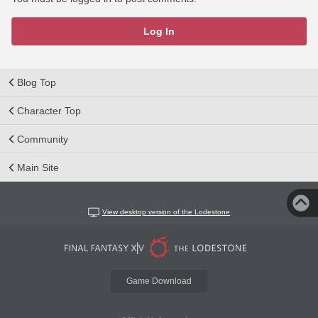
Log In
Blog Top
Character Top
Community
Main Site
View desktop version of the Lodestone
Game Download