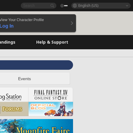
English (US)
View Your Character Profile
Log In
andings
Help & Support
Events