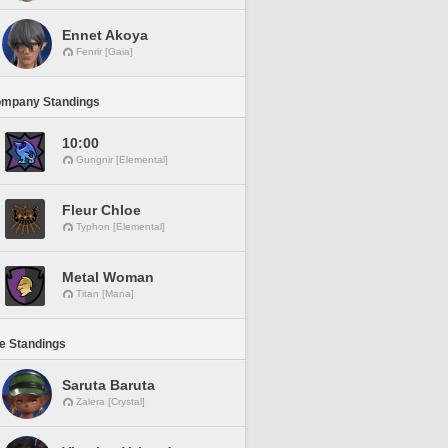
Ennet Akoya
Fenrir [Gaia]
ompany Standings
10:00
Gungnir [Elemental]
Fleur Chloe
Typhon [Elemental]
Metal Woman
Titan [Mana]
ne Standings
Saruta Baruta
Zalera [Crystal]