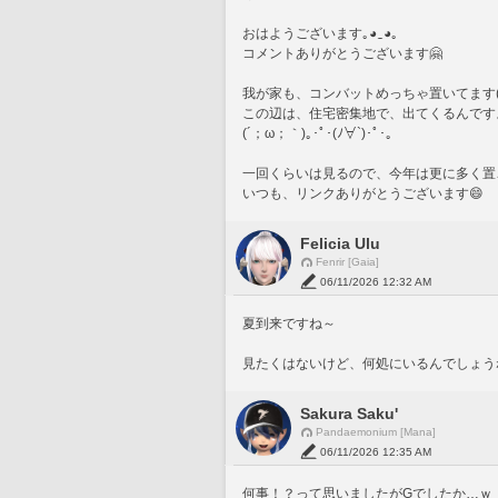
おはようございます｡⁠◕⁠‿⁠◕⁠｡
コメントありがとうございます🤗
この辺は、住宅密集地で、出てくるんです
(´；ω；｀)｡･ﾟ･(ﾉ∀`)･ﾟ･｡
一回くらいは見るので、今年は更に多く置
いつも、リンクありがとうございます😄
Felicia Ulu
Fenrir [Gaia]
06/11/2026 12:32 AM
夏到来ですね～
見たくはないけど、何処にいるんでしょう
Sakura Saku'
Pandaemonium [Mana]
06/11/2026 12:35 AM
何事！？って思いましたがGでしたか…ｗ