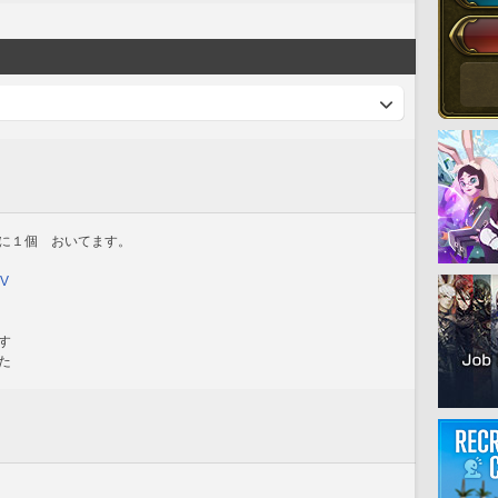
に１個　おいてます。
CV
す
た