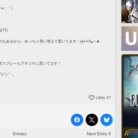
ω；｀)
TT)
コンバッ◯も最近は、小さくなって増量のもあるから、めっちゃ買い替えて置いてます！(๑•̀ㅂ•́)و✧🔥
射スプレーもアチコチに置いてます！
`)･ﾟ･｡
Likes:
47
Entries
Next Entry