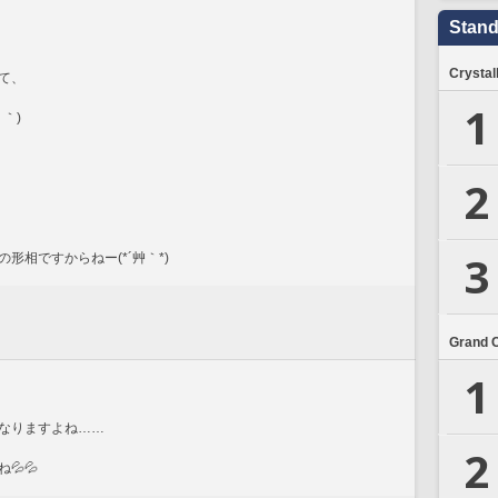
Stand
Crystal
て、
1
｀)
2
3
形相ですからねー(*´艸｀*)
Grand 
1
なりますよね……
2
💦💦