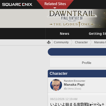
News
Getting S
Community
Character
Manaka 
Profile
Character
Random Encounter
Manaka Papi
Ultima [Gaia]
06/11/2026 12:19 AM
いよいよ始まる攻防戦(๑•̀ㅂ•́)و✧