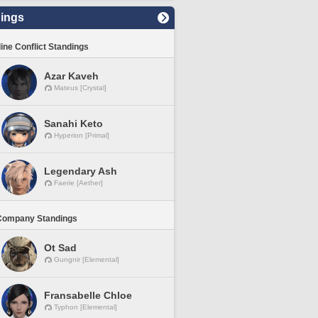
ings
line Conflict Standings
Azar Kaveh
Mateus [Crystal]
Sanahi Keto
Hyperion [Primal]
Legendary Ash
Faerie [Aether]
Company Standings
Ot Sad
Gungnir [Elemental]
Fransabelle Chloe
Typhon [Elemental]