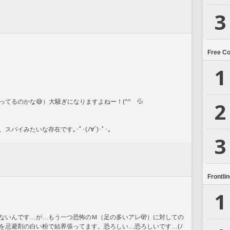
3
Free C
1
2
てるのかな😅）大騒ぎになりますよねー！(^^ゞ💦
イみたいな存在です｡･ﾟ･(ﾉ∀`)･ﾟ･｡
3
Frontli
1
ないんです…が…もう一つ恐怖のＭ（足の多いアレ🫣）に対しての
を忌避剤の白い粉で結界張ってます。恐ろしい…恐ろしいです…(ﾉ