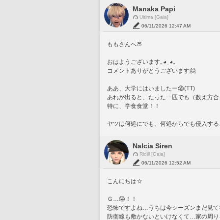
Manaka Papi
Ultima [Gaia]
06/11/2026 12:47 AM
ももさんへ🍑
おはようございます｡⁠◕⁠‿⁠◕⁠｡
コメントありがとうございます🤗
ああ、大学にはいましたー😱(TT)
あれが出ると、たった一匹でも（数え方合っ
特に、学食食堂！！
ヤツは何処にでも、何処からでも侵入する、スパ
Nalcia Siren
Ridill [Gaia]
06/11/2026 12:52 AM
こんにちは☆
Ｇ…😱！！
恐怖ですよね…うちは今シーズンまだ見て
防衛線も敷かないといけなくて…家の周り