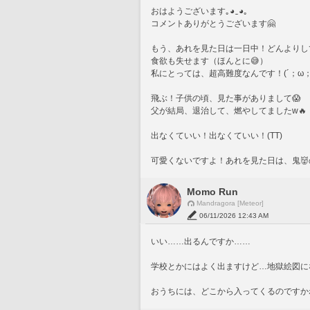
おはようございます｡⁠◕⁠‿⁠◕⁠｡
コメントありがとうございます🤗
もう、あれを見た日は一日中！どんよりし
食欲も失せます（ほんとに😅）
私にとっては、超高難度なんです！(´；ω；
飛ぶ！子供の頃、見た事がありまして😱
父が結局、退治して、燃やしてましたw🔥
出なくていい！出なくていい！(TT)
可愛くないですよ！あれを見た日は、鬼👹の
Momo Run
Mandragora [Meteor]
06/11/2026 12:43 AM
いい……出るんですか……
学校とかにはよく出ますけど…地獄絵図に
おうちには、どこから入ってくるのですかね