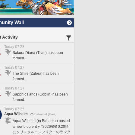
nity Wall
 Activity
Today 07:28
Sakura Diana (Titan) has been
formed.
Today 07:27
The Shire (Zalera) has been
formed.
Today 07:27
Sapphic Fangs (Goblin) has been
formed.
Today 07:25
Aqua Wilhelm
Bahamut [Gaia]
Aqua Wilhelm (
Bahamut) posted
a new blog entry, "2026/8/8 0:20頃
にクリスタルコンフリクトのランク