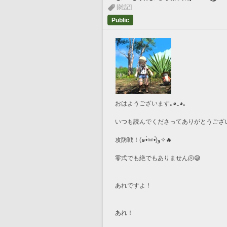
[雑記]
Public
おはようございます｡⁠◕⁠‿⁠◕⁠｡
いつも読んでくださってありがとうござい
攻防戦！(๑•̀ㅂ•́)و✧🔥
零式でも絶でもありません🫠😅
あれですよ！
あれ！