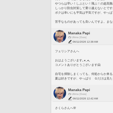
やつらは早い！しぶとい！飛ぶ！の超高難
しっかり防虫対策して乗り越えないとです
ボクは幸いにも平気は平気ですが、やっぱ
苦手なものがあっても良いんですよ。まな
Manaka Papi
Ultima [Gaia]
06/11/2026 12:38 AM
フェリシアさんへ
おはようございます｡⁠◕⁠‿⁠◕⁠｡
コメントありがとうございます🤗
自宅を掃除しまくっても、何処からか来るんですよ
夏は好きですが、やっぱり　Ｇだけは見たくない
Manaka Papi
Ultima [Gaia]
06/11/2026 12:42 AM
さくらさんへ🌸