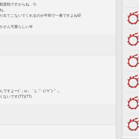
易度戦ですからね…💦
ね。
り出てこないでくれるのが平和で一番ですよね🤭
かさん可愛らしい🌸
ー(´；ω；｀)｡･ﾟ･(ﾉ∀`)･ﾟ･｡
です(TT)(TT)