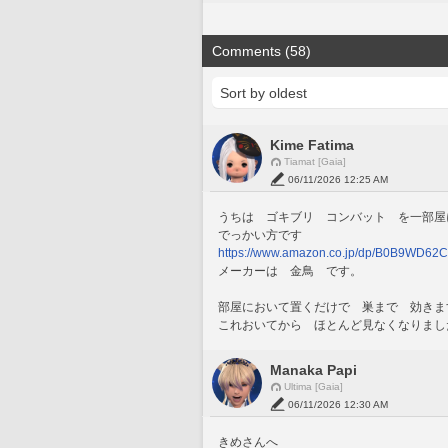
Comments (58)
Kime Fatima
Tiamat [Gaia]
06/11/2026 12:25 AM
うちは　ゴキブリ　コンバット　を一部屋
でっかい方です
https://www.amazon.co.jp/dp/B0B9WD62
メーカーは　金鳥　です。
部屋において置くだけで　巣まで　効きま
これおいてから　ほとんど見なくなりまし
Manaka Papi
Ultima [Gaia]
06/11/2026 12:30 AM
きめさんへ