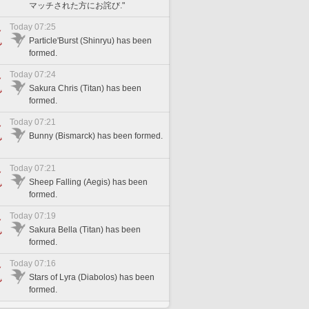
マッチされた方にお詫び."
Today 07:25
Particle'Burst (Shinryu) has been
formed.
Today 07:24
Sakura Chris (Titan) has been
formed.
Today 07:21
Bunny (Bismarck) has been formed.
Today 07:21
Sheep Falling (Aegis) has been
formed.
Today 07:19
Sakura Bella (Titan) has been
formed.
Today 07:16
Stars of Lyra (Diabolos) has been
formed.