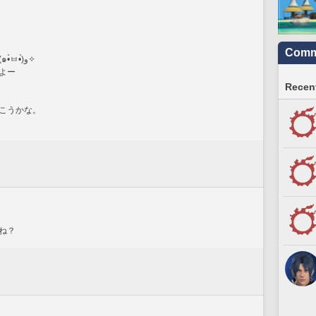
Commu
我が家も、コンバットめっちゃ置いてます(๑•̀ㅂ•́)و✧
よー
Recent
こうかな。
ね？