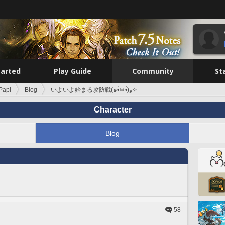
tarted
Play Guide
Community
St
Papi
Blog
いよいよ始まる攻防戦(๑•̀ㅂ•́)و✧
Character
Blog
58