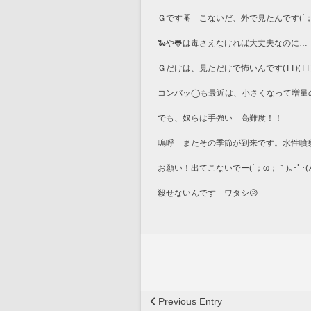
Ｇです🪳　こないだ、外で見たんです(´；
🐍や🐸は毒さえなければ大丈夫なのに…
Ｇだけは、見ただけで怖いんです(TT)(TT)(
でも、奴らは手強い　高難度！！
嗚呼　またその季節が到来です。水性噴
お願い！出てこないでー(´；ω；｀)｡･ﾟ･(ﾉ∀
殺せないんです　ワタシ😥
Previous Entry