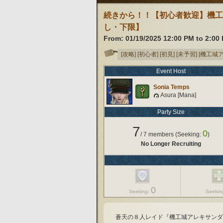
続きから！！【初心者歓迎】機工
し・下限】
From:
01/19/2025 12:00 PM
to
2:00
[攻略]
[初心者]
[初見]
[未予習]
[機工城
Event Host
Sonia Temps
Asura [Mana]
Party Size
7
0
/
7
members (Seeking:
)
No Longer Recruiting
0
Seeking:
Seekin
蒼天の８人レイド『機工城アレキサンダ