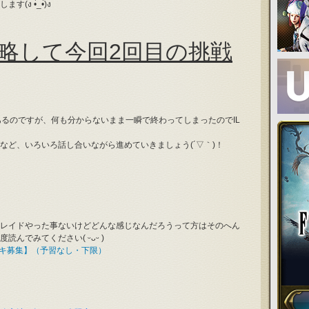
 •̀_•́)ง
略して今回2回目の挑戦
あるのですが、何も分からないまま一瞬で終わってしまったのでIL
など、いろいろ話し合いながら進めていきましょう(´▽｀)！
レイドやった事ないけどどんな感じなんだろうって方はそのへん
んでみてください( ᵕᴗᵕ )
ルアレキ募集】（予習なし・下限）