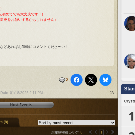
）
ん初めてでも大丈夫です！)
変更をお願いするかもしれません）
などあればお気軽にコメントくださ〜い！
2
Stan
 Date:
01/18/2025 2:11 PM
JA
Crysta
1
 (8)
Displaying
1
-
8
of
8
1