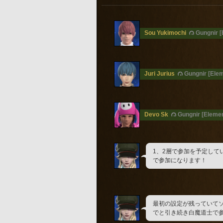
Sou Yukimochi
Gungnir [
Juri Jurius
Gungnir [Elem
Devo Sk
Gungnir [Elemen
1、2層で参加を予定して
で参加になります！
最初の設定が残っていて
でと引き続き白魔道士で