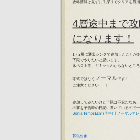
攻略情報は見ずに手探りでクリアを目指します(ง
4層途中まで攻
になります！
1・2層に通常シンクで参加したことが
下限でやりたいと思います。
床ペロ上等、ギミックわからないところ
ノーマル
零式ではなく
です！
ご注意ください･･･！
参加してみたいけど下限は不安だなあ、
の事を予告時の日記に書いているので一度読
Sonia Temps日記 (予告)【ノーマ
募集対象