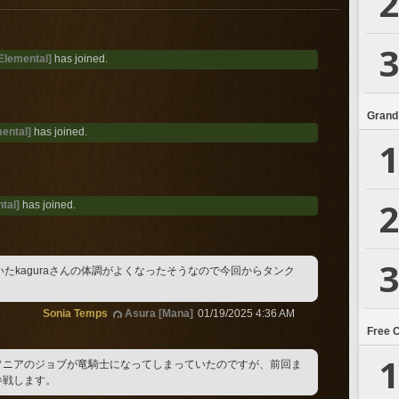
2
3
Elemental]
has joined.
Grand
ental]
has joined.
1
2
tal]
has joined.
3
いたkaguraさんの体調がよくなったそうなので今回からタンク
Sonia Temps
Asura [Mana]
01/19/2025 4:36 AM
Free 
1
ソニアのジョブが竜騎士になってしまっていたのですが、前回ま
参戦します。