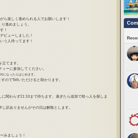
がら楽しく進められる人でお願いします！
Comm
くり進めましょう。
す！
デビューしました！
Recen
いう人待ってます！
集を立てます。
ーティーに参加してください。
00になったらはじめます。
すのでTellいただけると助かります。
しに関わらず21:10まで待ちます。過ぎたら追加で助っ人を探しま
は申し訳ありませんがその日は解散とします。
ーみましょう！