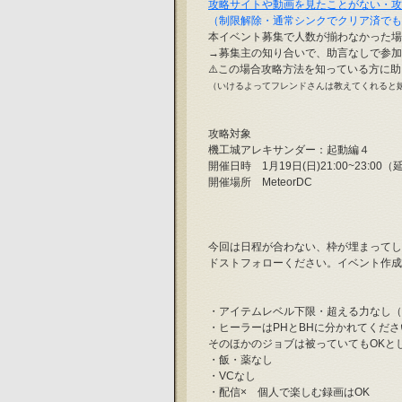
攻略サイトや動画を見たことがない・攻
（制限解除・通常シンクでクリア済でも
本イベント募集で人数が揃わなかった場
→募集主の知り合いで、助言なしで参加
⚠️この場合攻略方法を知っている方に助
（いけるよってフレンドさんは教えてくれると嬉し
攻略対象
機工城アレキサンダー：起動編４
開催日時　1月19日(日)21:00~23:00
開催場所　MeteorDC
今回は日程が合わない、枠が埋まってし
ドストフォローください。イベント作成
・アイテムレベル下限・超える力なし（
・ヒーラーはPHとBHに分かれてくださ
そのほかのジョブは被っていてもOKと
・飯・薬なし
・VCなし
・配信×　個人で楽しむ録画はOK