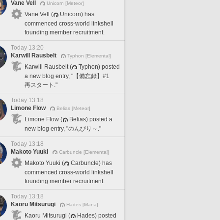
Vane Vell
Unicorn [Meteor]
Vane Vell (
Unicorn) has
commenced cross-world linkshell
founding member recruitment.
Today 13:20
Karwill Rausbelt
Typhon [Elemental]
Karwill Rausbelt (
Typhon) posted
a new blog entry, "【備忘録】#1
再スタート."
Today 13:18
Limone Flow
Belias [Meteor]
Limone Flow (
Belias) posted a
new blog entry, "のんびり～."
Today 13:18
Makoto Yuuki
Carbuncle [Elemental]
Makoto Yuuki (
Carbuncle) has
commenced cross-world linkshell
founding member recruitment.
Today 13:18
Kaoru Mitsurugi
Hades [Mana]
Kaoru Mitsurugi (
Hades) posted