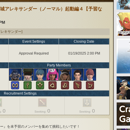
城アレキサンダー（ノーマル）起動編４【予習な
 PM
アレキサンダー]
Event Settings
Closing Date
Approval Required
01/19/2025 2:00 PM
Party Members
Recruitment Settings
0
0
0
g:
Seeking:
Seeking:
ー』を未予習のメンバーを集めて挑戦したいです！