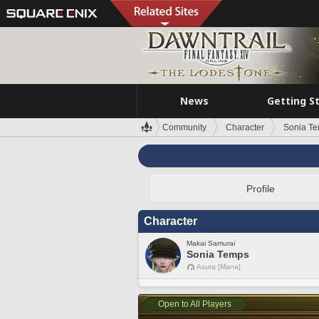
News
Getting S
Community
Character
Sonia T
Profile
Character
Makai Samurai
Sonia Temps
Asura [Mana]
Open to All Players