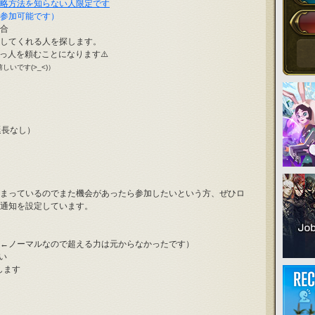
略方法を知らない人限定です
参加可能です）
合
してくれる人を探します。
っ人を頼むことになります⚠️
いです(>_<)）
（延長なし）
まっているのでまた機会があったら参加したいという方、ぜひロ
通知を設定しています。
←ノーマルなので超える力は元からなかったです）
い
します