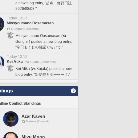
a new blog entry, "起点 修行日誌
2026/08/08."
Today 13:17
Miosyoumano Oosamasan
Gungnir [Elemental]
Miosyoumano Oosamasan (
Gungnir) posted a new blog entry,
"今日もくじの確認ぐらいで."
Today 13:15
Kei Atika
Kujata [Elemental]
Kei Atika (
Kujata) posted a new
blog entry, "新髪型キターーー！."
dings
lline Conflict Standings
Azar Kaveh
Mateus [Crystal]
Miyu Moon