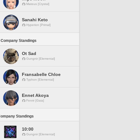
Mateus [Crystal]
Sanahi Keto
Hyperion [Primal]
 Company Standings
Ot Sad
Gungnir [Elemental]
Fransabelle Chloe
Typhon [Elemental]
Ennet Akoya
Fenrir [Gaia]
Company Standings
10:00
Gungnir [Elemental]