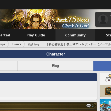
tarted
Play Guide
Community
St
emps
Events
続きから！！【初心者歓迎】機工城アレキサンダー（ノーマル
Character
Blog
2