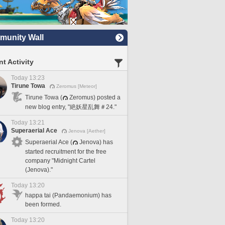
unity Wall
t Activity
Today 13:23
Tirune Towa
Zeromus [Meteor]
Tirune Towa (
Zeromus) posted a
new blog entry, "絶妖星乱舞＃24."
Today 13:21
Superaerial Ace
Jenova [Aether]
Superaerial Ace (
Jenova) has
started recruitment for the free
company "Midnight Cartel
(Jenova)."
Today 13:20
happa tai (Pandaemonium) has
been formed.
Today 13:20