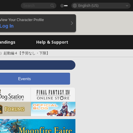
English (US)
View Your Character Profile
Log In
andings
Help & Support
）起動編４【予習なし・下限】
Events