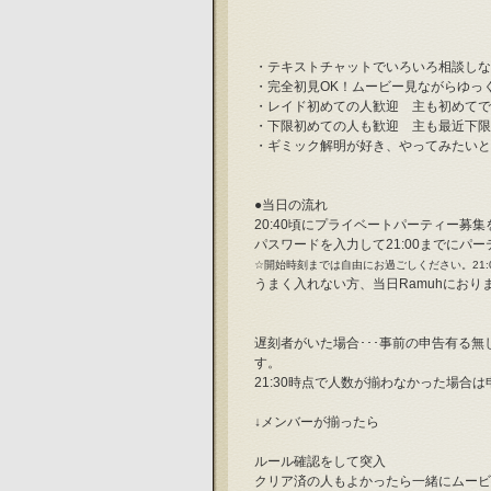
・テキストチャットでいろいろ相談しな
・完全初見OK！ムービー見ながらゆっ
・レイド初めての人歓迎　主も初めてで
・下限初めての人も歓迎　主も最近下限
・ギミック解明が好き、やってみたいと
●当日の流れ
20:40頃にプライベートパーティー募
パスワードを入力して21:00までにパ
☆開始時刻までは自由にお過ごしください。21:
うまく入れない方、当日Ramuhにおりま
遅刻者がいた場合･･･事前の申告有る無
す。
21:30時点で人数が揃わなかった場合
↓メンバーが揃ったら
ルール確認をして突入
クリア済の人もよかったら一緒にムービ