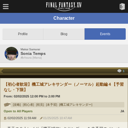
Character
Profile
Blog
Events
Makai Samurai
Sonia Temps
Asura [Mana]
1
【初心者歓迎】機工城アレキサンダー（ノーマル）起動編４【予習
なし・下限】
From:
02/02/2025 12:00 PM
to
2:00 PM
[攻略]
[初心者]
[初見]
[未予習]
[機工城アレキサンダー]
Open to All Players
JA
02/02/2025 11:59 AM
01/25/2025 10:47 AM