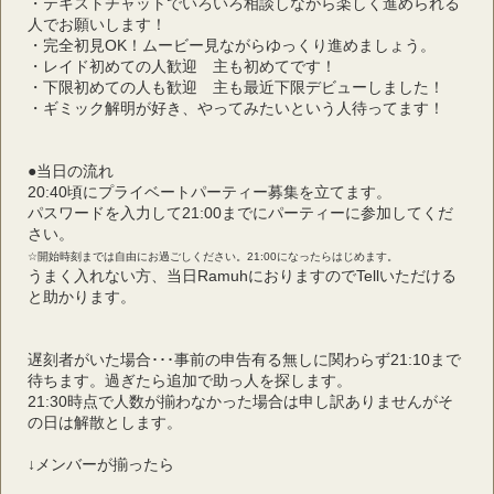
・テキストチャットでいろいろ相談しながら楽しく進められる
人でお願いします！
・完全初見OK！ムービー見ながらゆっくり進めましょう。
・レイド初めての人歓迎　主も初めてです！
・下限初めての人も歓迎　主も最近下限デビューしました！
・ギミック解明が好き、やってみたいという人待ってます！
●当日の流れ
20:40頃にプライベートパーティー募集を立てます。
パスワードを入力して21:00までにパーティーに参加してくだ
さい。
☆開始時刻までは自由にお過ごしください。21:00になったらはじめます。
うまく入れない方、当日RamuhにおりますのでTellいただける
と助かります。
遅刻者がいた場合･･･事前の申告有る無しに関わらず21:10まで
待ちます。過ぎたら追加で助っ人を探します。
21:30時点で人数が揃わなかった場合は申し訳ありませんがそ
の日は解散とします。
↓メンバーが揃ったら