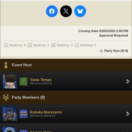
Closing Date
02/02/2025 2:00 PM
Approval Required
Seeking: 0
Seeking: 0
Seeking: 0
Seeking: 0
Party Size (8/ 8)
Event Host
Sonia Temps
Asura [Mana]
Party Members (8)
Rabuka Murasame
Ramuh [Meteor]