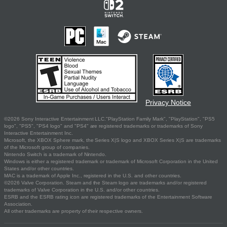
Privacy Notice
©2026 Sony Interactive Entertainment LLC."PlayStation Family Mark", "PlayStation", "PS5
logo", "PS5", "PS4 logo" and "PS4" are registered trademarks or trademarks of Sony
Interactive Entertainment Inc.
Microsoft, the XBOX Sphere mark, the Series X|S logo and XBOX Series X|S are trademarks
of the Microsoft group of companies.
Nintendo Switch is a trademark of Nintendo.
Windows is either a registered trademark or trademark of Microsoft Corporation in the United
States and/or other countries.
MAC is a trademark of Apple Inc., registered in the U.S. and other countries.
©2026 Valve Corporation. Steam and the Steam logo are trademarks and/or registered
trademarks of Valve Corporation in the U.S. and/or other countries.
ESRB and the ESRB rating icon are registered trademarks of the Entertainment Software
Association.
All other trademarks are property of their respective owners.