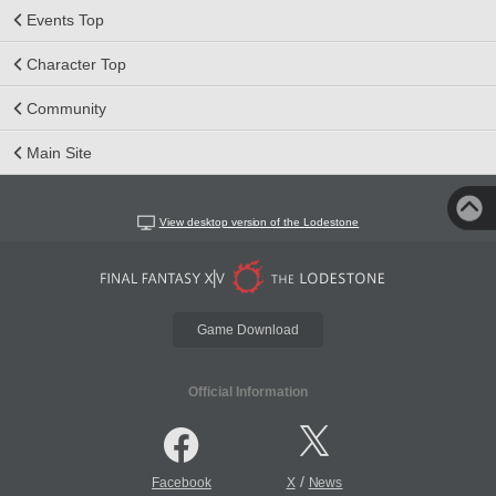
Events Top
Character Top
Community
Main Site
View desktop version of the Lodestone
Game Download
Official Information
/
Facebook
X
News