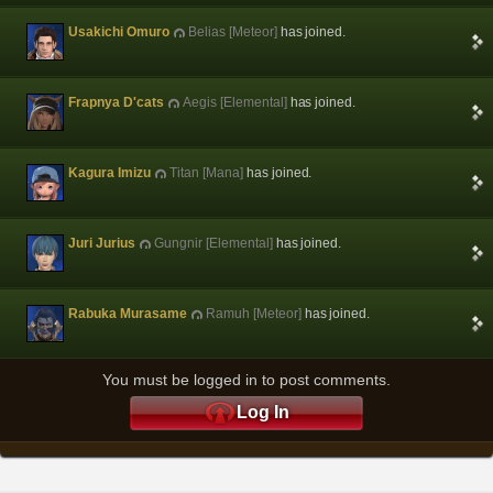
Usakichi Omuro
Belias [Meteor]
has joined.
Frapnya D'cats
Aegis [Elemental]
has joined.
Kagura Imizu
Titan [Mana]
has joined.
Juri Jurius
Gungnir [Elemental]
has joined.
Rabuka Murasame
Ramuh [Meteor]
has joined.
You must be logged in to post comments.
Log In