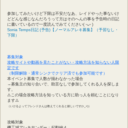
参加してみたいけど下限は不安だなあ、レイドやった事ないけ
どどんな感じなんだろうって方はそのへんの事を予告時の日記
に書いているので一度読んでみてください( ᵕᴗᵕ )
Sonia Temps日記 (予告)【ノーマルアレキ募集】（予習なし・
下限）
募集対象
攻略サイトや動画を見たことがない・攻略方法を知らない人限
定です
（制限解除・通常シンクでクリア済でも参加可能です）
本イベント募集で人数が揃わなかった場合
→募集主の知り合いで、助言なしで参加してくれる人を探しま
す。
⚠️この場合攻略方法を知っている方に助っ人を頼むことになり
ます⚠️
（いけるよってフレンドさんは教えてくれると嬉しいです(>_<)）
攻略対象
機工城アレキサンダー：起動編４