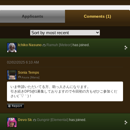
Applicants
Comments (1)
Ichiko Nasuno
Ramuh [Meteor]
has joined.
02/02/2025 6:10 AM
Sonia Temps
Asura [Mana]
いま申請いただいてる方、助っ人さんになります。
引き続きDPS@1募集しておりますので今回初の方もぜひご参加くだ
さい( ´▽｀)！
Devo Sk
Gungnir [Elemental]
has joined.