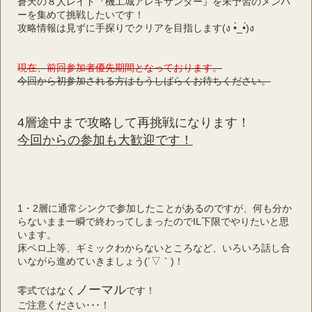
蒼天の８人レイド『機工城アレキサンダー』を未予習のメンバ
ーを集めて挑戦したいです！
攻略情報は見ずに手探りでクリアを目指します(ง •̀_•́)ง
現在、前回参加者優先期間となっております。
今回から初参加される方はもうしばらくお待ちください。
4層途中まで攻略して再挑戦になります！
今回からの参加も大歓迎です！
1・2層に通常シンクで参加したことがあるのですが、何も分か
らないまま一瞬で終わってしまったのでIL下限でやりたいと思
います。
床ペロ上等、ギミックわからないところなど、いろいろ話し合
いながら進めていきましょう(´▽｀)！
ノーマル
零式ではなく
です！
ご注意ください･･･！