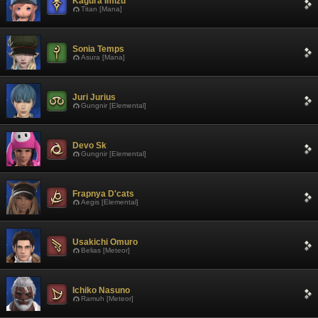
Kagura Imizu
Titan [Mana]
Sonia Temps
Asura [Mana]
Juri Jurius
Gungnir [Elemental]
Devo Sk
Gungnir [Elemental]
Frapnya D'cats
Aegis [Elemental]
Usakichi Omuro
Belias [Meteor]
Ichiko Nasuno
Ramuh [Meteor]