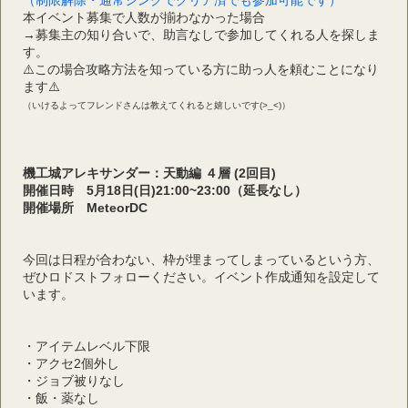
（制限解除・通常シンクでクリア済でも参加可能です）
本イベント募集で人数が揃わなかった場合
→募集主の知り合いで、助言なしで参加してくれる人を探しま
す。
⚠️この場合攻略方法を知っている方に助っ人を頼むことになり
ます⚠️
（いけるよってフレンドさんは教えてくれると嬉しいです(>_<)）
機工城アレキサンダー：天動編 ４層 (2回目)
開催日時　5月18日(日)21:00~23:00（延長なし）
開催場所　MeteorDC
今回は日程が合わない、枠が埋まってしまっているという方、
ぜひロドストフォローください。イベント作成通知を設定して
います。
・アイテムレベル下限
・アクセ2個外し
・ジョブ被りなし
・飯・薬なし