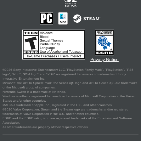
Privacy Notice
©2026 Sony Interactive Entertainment LLC."PlayStation Family Mark", "PlayStation", "PS5
logo", "PS5", "PS4 logo" and "PS4" are registered trademarks or trademarks of Sony
Interactive Entertainment Inc.
Microsoft, the XBOX Sphere mark, the Series X|S logo and XBOX Series X|S are trademarks
of the Microsoft group of companies.
Nintendo Switch is a trademark of Nintendo.
Windows is either a registered trademark or trademark of Microsoft Corporation in the United
States and/or other countries.
MAC is a trademark of Apple Inc., registered in the U.S. and other countries.
©2026 Valve Corporation. Steam and the Steam logo are trademarks and/or registered
trademarks of Valve Corporation in the U.S. and/or other countries.
ESRB and the ESRB rating icon are registered trademarks of the Entertainment Software
Association.
All other trademarks are property of their respective owners.