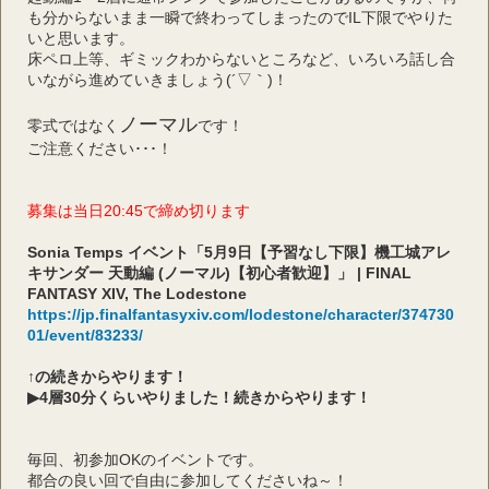
も分からないまま一瞬で終わってしまったのでIL下限でやりた
いと思います。
床ペロ上等、ギミックわからないところなど、いろいろ話し合
いながら進めていきましょう(´▽｀)！
ノーマル
零式ではなく
です！
ご注意ください･･･！
募集は当日20:45で締め切ります
Sonia Temps イベント「5月9日【予習なし下限】機工城アレ
キサンダー 天動編 (ノーマル)【初心者歓迎】」 | FINAL 
FANTASY XIV, The Lodestone 
https://jp.finalfantasyxiv.com/lodestone/character/374730
01/event/83233/
↑の続きからやります！
▶4層30分くらいやりました！続きからやります！
毎回、初参加OKのイベントです。
都合の良い回で自由に参加してくださいね～！