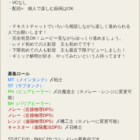
・VCなし
・配信×　個人で楽しむ録画はOK
・テキストチャットでいろいろ相談しながら楽しく進められる
人でお願いします！
・完全初見OK！ムービー見ながらゆっくり進めましょう。
・レイド初めての人歓迎　主も初めてです！
・下限初めての人も歓迎　主も最近下限デビューしました！
・ギミック解明が好き、やってみたいという人待ってます！
募集ロール
MT（メインタンク）
〆戦士
ST（サブタンク）
PH（ピュアヒーラー）
〆白魔道士（※メレー・レンジに変更可
能）
BH（バリアヒーラー）
メレー（近接物理DPS）
メレー（近接物理DPS）
レンジ（遠隔物理DPS）
〆機工士（※メレーに変更可能）
キャスター（遠隔魔法DPS）
〆召喚士
ST(ｻﾌﾞﾀﾝｸ)・BH(ﾊﾞﾘｱﾋｰﾗｰ)・メレー募集中です