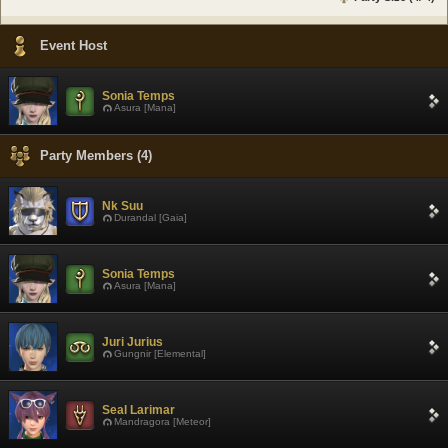
Event Host
Sonia Temps
Asura [Mana]
Party Members (4)
Nk Suu
Durandal [Gaia]
Sonia Temps
Asura [Mana]
Juri Jurius
Gungnir [Elemental]
Seal Larimar
Mandragora [Meteor]