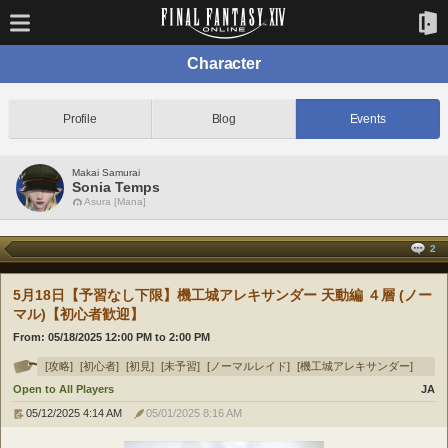
Character
Profile
Blog
Events
Makai Samurai
Sonia Temps
Asura [Mana]
2
5月18日【予習なし下限】機工城アレキサンダー 天動編 ４層 (ノー
マル)【初心者歓迎】
From:
05/18/2025 12:00 PM
to
2:00 PM
[攻略]
[初心者]
[初見]
[未予習]
[ノーマルレイド]
[機工城アレキサンダー]
Open to All Players
JA
05/12/2025 4:14 AM
05/01/2025 8:16 AM