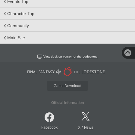
Events Top
Character Top
Community
Main Site
View desktop version of the Lodestone
Game Download
Official Information
/
Facebook
X
News