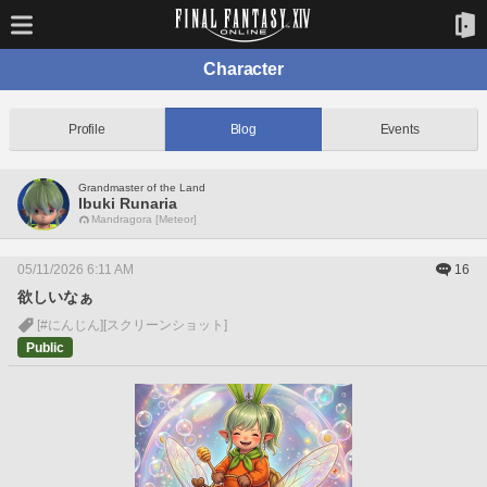
Character
Profile
Blog
Events
Grandmaster of the Land
Ibuki Runaria
Mandragora [Meteor]
05/11/2026 6:11 AM
16
欲しいなぁ
[#にんじん]
[スクリーンショット]
Public