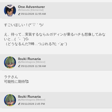
One Adventurer
Garuda [Elemental]
05/11/2026 11:55 AM
すごいほしい！(*´▽｀*)ﾉ　
え、待って…実装するならルガディンが乗るハチも想像してみな
いと…(゜-゜)💦
（どうなるんだ⁈蜂…つぶれる⁈(; ･`д･´)
Ibuki Runaria
Mandragora [Meteor]
05/11/2026 11:58 AM
ラテさん
可能性に期待🥰
Ibuki Runaria
Mandragora [Meteor]
05/11/2026 2:45 PM