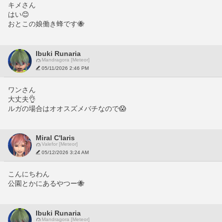
キメさん
はい😊
おとこの娘働き蜂です🐝
Ibuki Runaria
Mandragora [Meteor]
05/11/2026 2:46 PM
ワンさん
大丈夫👌
ルガの場合はオオスズメバチなので😱
Miral C'laris
Valefor [Meteor]
05/12/2026 3:24 AM
こんにちわん
公園とかにあるやつー🐝
Ibuki Runaria
Mandragora [Meteor]