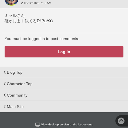
05/12/2026 7:33 AM
ミラルさん
確かによく似てるΣ੧(❛□❛✿)
You must be logged in to post comments.
Log In
Blog Top
Character Top
Community
Main Site
View desktop version of the Lodestone