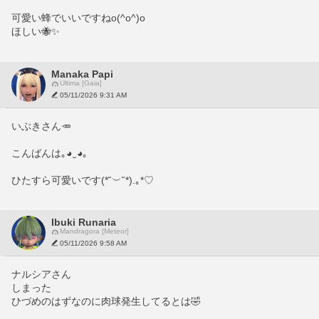
可愛い蜂でいいですねo(^o^)o
ほしい🐝✨
Manaka Papi
Ultima [Gaia]
05/11/2026 9:31 AM
いぶきさん🥕
こんばんは｡⁠◕⁠‿⁠◕⁠｡
ひたすら可愛いです(⁠*⁠˘⁠︶⁠˘⁠*⁠)⁠.⁠｡⁠*⁠♡
Ibuki Runaria
Mandragora [Meteor]
05/11/2026 9:58 AM
ナルシアさん
しまった
ひづめのはずなのに肉球発生してるとは🤣