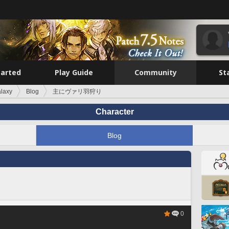
tarted
Play Guide
Community
St
laxy
Blog
主にヴァリ羽狩り
Character
Blog
0