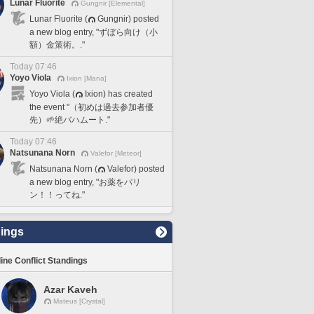
Lunar Fluorite
Gungnir [Elemental]
Lunar Fluorite (
Gungnir) posted
a new blog entry, "ずぼら向け（小
額）金策術。."
Today 07:46
Yoyo Viola
Ixion [Mana]
Yoyo Viola (
Ixion) has created
the event "（初めは過去参加者優
先）🌱絶バハムート."
Today 07:46
Natsunana Norn
Valefor [Meteor]
Natsunana Norn (
Valefor) posted
a new blog entry, "お薬をパリ
ン！！ってね."
ings
line Conflict Standings
Azar Kaveh
Mateus [Crystal]