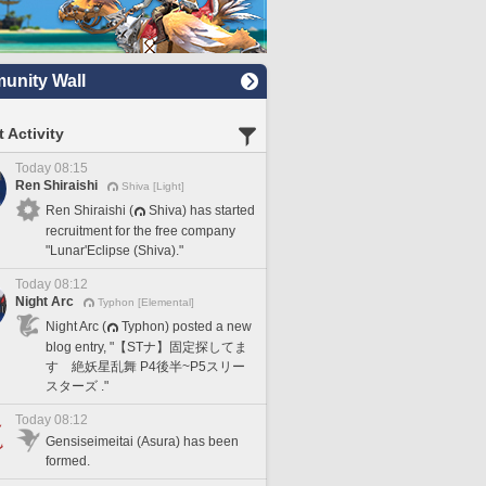
nity Wall
 Activity
Today 08:15
Ren Shiraishi
Shiva [Light]
Ren Shiraishi (
Shiva) has started
recruitment for the free company
"Lunar'Eclipse (Shiva)."
Today 08:12
Night Arc
Typhon [Elemental]
Night Arc (
Typhon) posted a new
blog entry, "【STナ】固定探してま
す 絶妖星乱舞 P4後半~P5スリー
スターズ ."
Today 08:12
Gensiseimeitai (Asura) has been
formed.