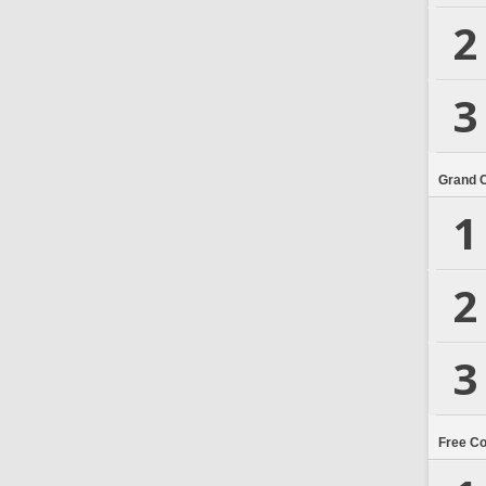
2
3
Grand 
1
2
3
Free C