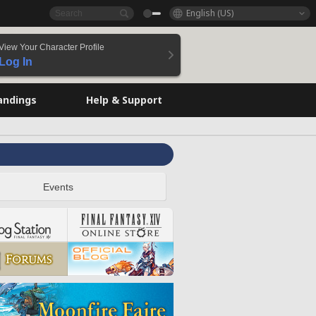
English (US)
View Your Character Profile
Log In
andings
Help & Support
Events