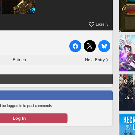
Likes:
3
Entries
Next Entry
 be logged in to post comments.
Log In