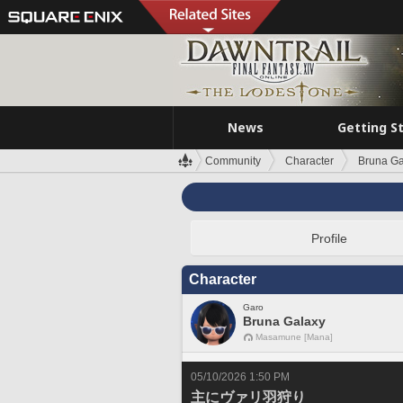
News
Getting S
Community
Character
Bruna Ga
Profile
Character
Garo
Bruna Galaxy
Masamune [Mana]
05/10/2026 1:50 PM
主にヴァリ羽狩り