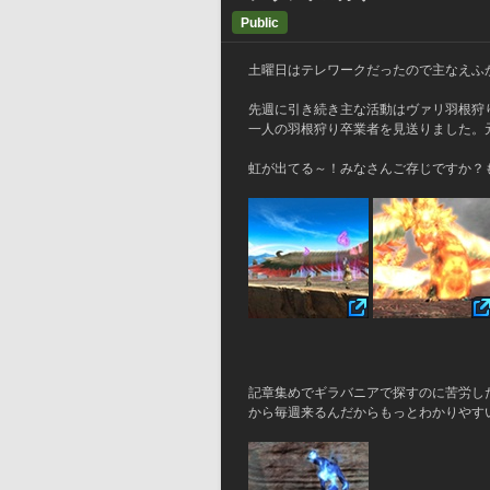
Public
土曜日はテレワークだったので主なえふか
先週に引き続き主な活動はヴァリ羽根狩
一人の羽根狩り卒業者を見送りました。元
虹が出てる～！みなさんご存じですか？
記章集めでギラバニアで探すのに苦労し
から毎週来るんだからもっとわかりやす