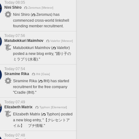
Today 08:05
Nini Shiro
Zeromus [Meteor]
Nini Shiro (
Zeromus) has
commenced cross-world linkshell
founding member recruitment.
Today 07:56
Matubokkuri Maimhov
Valefor [Meteor]
Matubokkuri Maimhov (
Valefor)
posted a new blog entry, "踊り子の
ミラプリ(水着)."
Today 07:54
Siramine Rika
Ifrit [Gaia]
Siramine Rika (
Ifrit) has started
recruitment for the free company
"Cradle (Ifrit)."
Today 07:49
Elizabeth Matrix
Typhon [Elemental]
Elizabeth Matrix (
Typhon) posted
a new blog entry, "【クレセントア
イル】 プチ情報."
Today 07:48