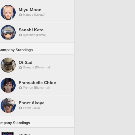
Miyu Moon
Mateus [Crystal]
Sanahi Keto
Hyperion [Primal]
Company Standings
Ot Sad
Gungnir [Elemental]
Fransabelle Chloe
Typhon [Elemental]
Ennet Akoya
Fenrir [Gaia]
ompany Standings