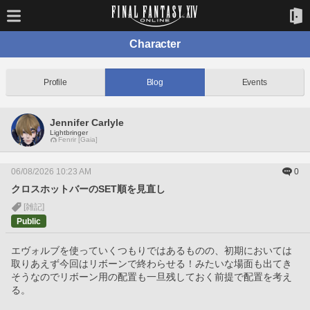
Character
Profile
Blog
Events
Jennifer Carlyle
Lightbringer
Fenrir [Gaia]
06/08/2026 10:23 AM
0
クロスホットバーのSET順を見直し
[雑記]
Public
エヴォルブを使っていくつもりではあるものの、初期においては
取りあえず今回はリボーンで終わらせる！みたいな場面も出てき
そうなのでリボーン用の配置も一旦残しておく前提で配置を考え
る。