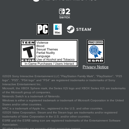
Privacy Notice
©2026 Sony Interactive Entertainment LLC."PlayStation Family Mark", "PlayStation", "PS5
logo", "PS5", "PS4 logo" and "PS4" are registered trademarks or trademarks of Sony
Interactive Entertainment Inc.
Microsoft, the XBOX Sphere mark, the Series X|S logo and XBOX Series X|S are trademarks
of the Microsoft group of companies.
Nintendo Switch is a trademark of Nintendo.
Windows is either a registered trademark or trademark of Microsoft Corporation in the United
States and/or other countries.
MAC is a trademark of Apple Inc., registered in the U.S. and other countries.
©2026 Valve Corporation. Steam and the Steam logo are trademarks and/or registered
trademarks of Valve Corporation in the U.S. and/or other countries.
ESRB and the ESRB rating icon are registered trademarks of the Entertainment Software
Association.
All other trademarks are property of their respective owners.