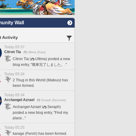
nity Wall
 Activity
Today 05:37
Citron Tia
Ultima [Gaia]
Citron Tia (
Ultima) posted a new
blog entry, "廃車完了しました。."
Today 05:34
2 Thug in this World (Mateus) has
been formed.
Today 05:34
Archangel Azrael
Seraph [Dynamis]
Archangel Azrael (
Seraph)
posted a new blog entry, "Find my
place..."
Today 05:25
karage (Fenrir) has been formed.