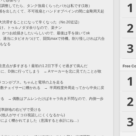
いで頑張ろう
1
位置調整してたら、タンク強扇くらったバカは私です(1敗）
感を出したくて、不可視扇とハンドオブペインの間に金剛周天起
2
渋滞することになって辛くなった（No.20近辺）
だけ。トゥルノダダ余りなので、楽チン
かつお絵描きしたいらしいので、最後は手を抜いてok 
つ、適当にタピオカつけて、闘気maxで待機。削り怪しければ六合
3
でもなる
意点が多すぎる！最初の1.2日下手くそ過ぎて病んだ
Free C
ときに、D側に行ってしまう　→ Aマーカーを北に見てたことが敗
1
ャラコンがブス。ちゃんと電球の上を走る
に、偶数チェイサーに轢かれる　→  半周程度外周走ってから中央に戻
2
なる　→ 偶数はアムレンたけばキャラ向き不問なので、内側一歩
 照準跡地の右ピザで受ける
い(他人がサイコロ視認しにくくなるから)
3
時によく轢かれてました（意識すると余計にね…）