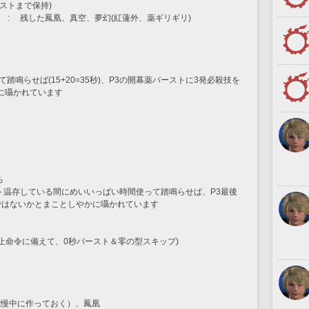
ストまで保持)
)　:　 残した鳳凰、真空、夢幻(紅蓮外、薬ギリギリ)
踏鳴らせば(15+20=35秒)、P3の開幕薬バーストに3発必殺技を
に囁かれています
ち
ト温存している間にめいいっぱい時間使って踏鳴らせば、P3最後
ではないかとまことしやかに囁かれています
(静止命令に備えて、0秒バースト＆零の型スキップ)
（我慢中に作っておく）、鳳凰