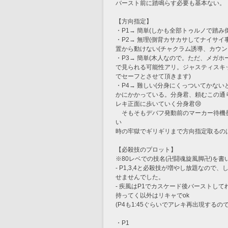
バースト前に踏鳴らす必要も基本ない。
【方向指定】
・P1→ 簡単(しかも全部トゥルノで踏み
・P2→ 無理(側背カサカサしてナイサ
置から動けない(チャクラム誘導、カウン
・P3→ 簡単(木人なので。ただ、メガ
で見られる可能性アリ。ジャスティスキ
でセーフとさせて頂きます)
・P4→ 難しい(分身にくっついてかな
かにかかっている。分身君、頼むこの通り
レキ正面に歩いていく分身君😢
　そもそもデバフ発動前のマーカー待機
い
時の牢獄でギリギリまで方向指定取るの
【必殺技のプロット】
※80レベでの技名(卍闘魂旋風脚卍)を書
- P1,3,4と必殺技が増やし放題なの
せませんでした。
- 疾風はP1でカスケード後バーストして
持ってく以外はリキャでok
(P4も1:45ぐらいでアレキ再出現する
・P1