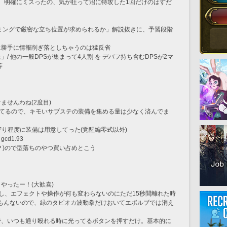
った。明確にミスったの、気が狂って沼に特攻した1回だけのはずだ
イミングで厳密な立ち位置が求められるか」解説抜きに、予習段階
に勝手に情報削ぎ落としちゃうのは猛反省
上」/ 他の一般DPSが集まって4人割 を デバフ持ち含むDPSが2マ
等
ませんわね(2度目)
ってるので、キモいサブステの装備を集める量は少なく済んでま
守り程度に装備は用意してった(覚醒編零式以外)
d1.93
い？)ので型落ちのやつ買い占めとこう
やったー！(大歓喜)
し、エフェクトや操作が何も変わらないのにただ15秒間離れた時
もんないので、緑のタピオカ波動拳だけおいてエボルブでは消え
いので、いつも通り殴れる時に光ってるボタンを押すだけ。基本的に