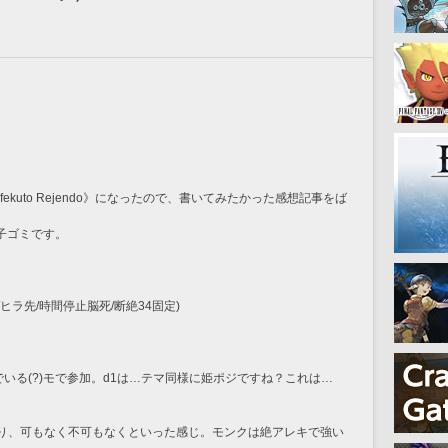
fekuto Rejendo》になったので、書いてみたかった感想記事をば
子ゴミです。
/ヒラ先/時間停止脳死/断絶34固定)
でいる(?)モで参加。d1は…テマ同様に姫ポジですね？これは…
通り、可もなく不可もなくといった感じ。モンクは絶アレキで強い