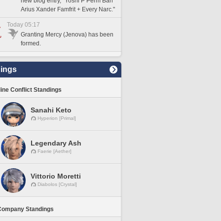
new blog entry, "Yoshi P Perm Ban
Arius Xander Famfrit + Every Narc."
Today 05:17
Granting Mercy (Jenova) has been
formed.
ings
line Conflict Standings
Sanahi Keto
Hyperion [Primal]
Legendary Ash
Faerie [Aether]
Vittorio Moretti
Diabolos [Crystal]
Company Standings