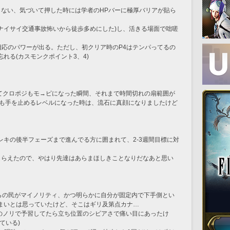
らない、気づいて押した時には学者のHPバーに極厚バリアが貼ら
ズはナイサイ交通事故怖いから徒歩多めにした)し、活きる場面で咄嗟
で相応のパワーが出る。ただし、初クリア時のP4はテンパってるの
れる(カスモンクポイント3、4)
ってクロポジもモ→ピになった瞬間、それまで時間切れの扇範囲が
視も手を止めるレベルになった時は、流石に真顔になりましたけど
アレキの後半フェーズまで進んでる方に囲まれて、2-3週間目標に対
てもらえたので、やはり先達はあらまほしきことなりだなあと思い
からの民がマイノリティ、かつ明らかに自分が固定内で下手側とい
まいとは思っていたけど、そこはギリ及第点カナ…
度のノリで予習してたら立ち位置のシビアさで痛い目にあったけ
ている)