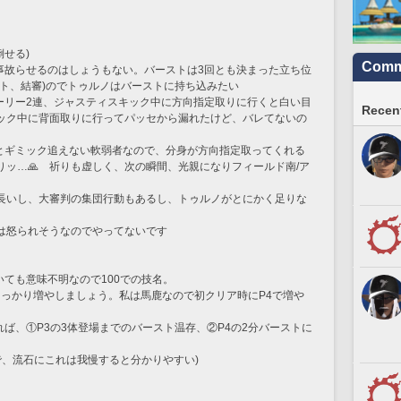
倒せる)
Commu
イ事故らせるのはしょうもない。バーストは3回とも決まった立ち位
ト、結審)のでトゥルノはバーストに持ち込みたい
ホーリー2連、ジャスティスキック中に方向指定取りに行くと白い目
Recent
ック中に背面取りに行ってパッセから漏れたけど、バレてないの
いとギミック追えない軟弱者なので、分身が方向指定取ってくれる
ッ…🙏　祈りも虚しく、次の瞬間、光親になりフィールド南/ア
長いし、大審判の集団行動もあるし、トゥルノがとにかく足りな
は怒られそうなのでやってないです
いても意味不明なので100での技名。
で、しっかり増やしましょう。私は馬鹿なので初クリア時にP4で増や
れば、①P3の3体登場までのバースト温存、②P4の2分バーストに
ので、流石にこれは我慢すると分かりやすい)