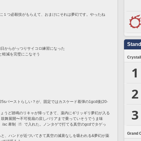
後に１つ必殺技がもらえて、おまけにそれは夢幻です。やったね
Stand
初日からがっつりサイコロ練習になった
りと軽減を完璧にこなそう
Crystal
1
2
r25sバーストらしい？が、固定ではカスケード着弾の1gcd後(20-
3
、ちょうど踏鳴のリキャが帰ってきて、薬内にギリッギリ夢幻が入る
と、鼓舞展開〜不可視扇の戻しバリアまで乗っていそうでうま味
ac 牽制〈f〉で入れた。ノンタゲで打てる真空のgcdでタゲっ
。
Grand 
ると、ハンドが近づいてきて真空の減衰なしを吸われる&夢幻が薬