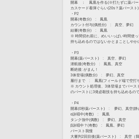
開幕　：　鳳凰を作る(※打たずに薬バー
カスケード着弾ぐらい(20s？薬バースト
・P2
開幕(奇数分)　:　鳳凰
カウント付与(偶然分)　:　真空、夢幻
結審(奇数分)　:　鳳凰
※ 時間切れ前に、めいいっぱい時間使って
持ち込めるのではないかとまことしやか
・P3
開幕(薬バースト)　:　真空、夢幻
潜航後(奇数分)　:　鳳凰、真空
断絶後: がまん！
3体登場(偶数分)　:　夢幻、真空
履行まで　:　 鳳凰(フィールド端で空打
※ カウント処理後、3体登場までバース
のバーストに3発必殺技を持ち込めるの
・P4
開幕(0秒薬バースト)　: 　夢幻、真空
α詠唱中(奇数)　:　鳳凰
タンク強中(偶数)　:　夢幻、真空
β詠唱中？(奇数)　:　鳳凰、夢幻
バースト我慢
大審判2回目後(薬バースト)　:　真空