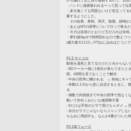
から漏れて悲しみが連鎖するので、気合
   ハンドに減衰吸われる〜って思って
・多分無くても問題ないけど役立ってる
爆するようにした。
　その結果、牽制、周天、陰陽、踏鳴が大
・あとはMTの誘導について行って殴る
・火力は前述のとおりピ王が入れば余裕、
・夢幻後9gcdで時間切れなので数えつ
(威力最大1110←‼︎⁇)ねじ込めばどうに
P1.5 サイコロ
動画を漫然と見てるだけだと分からない注
- BDマーカー側に1発目が落ちてきた
因。AB間を見ておくことで解決
- 中央の照準に轢かれる　→ 単純にキ
- 奇数(1.3.5)から皆に合流するとき
る
- 偶数で内側過ぎて中央の照準で危なく
動いて外向くみたいな微調整不要
- 6だけは手前のピザで受けちゃダメ →
- 自分がララじゃないならジャンプしな
ちなみに周回中も、なんか8番がついた
P2 2体フェーズ