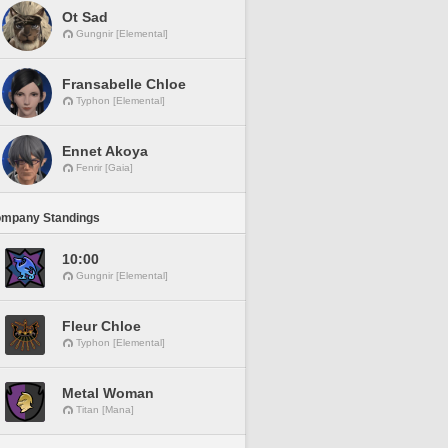
Ot Sad
Gungnir [Elemental]
Fransabelle Chloe
Typhon [Elemental]
Ennet Akoya
Fenrir [Gaia]
ompany Standings
10:00
Gungnir [Elemental]
Fleur Chloe
Typhon [Elemental]
Metal Woman
Titan [Mana]