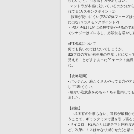
らしいけど、引き出す力が足りない。
- マントラが本当に効いているのか分か
れてる(カスモンクポイント1)
-  抜重が使いにくい(P2の2体フェー
に出ない(カスモンクポイント2)
・P3とP4はTL的に必殺技増やせるの
でシナジーはズレるし、必殺技を増やし忘
⭐︎PT構成について
何でも良いのではないでしょうか。
d2(プロの方)が蘇生用の赤魔→ピにな
見えることがままあったP1ヤークト無
ね。
【攻略期間】
- パッチ7.5、絶たくさんやってる方や
して18hぐらい。
- 細かい注意点をめちゃくちゃ指南し
ました。
【雑観】
- 　d1固有の仕事もない、進捗が最初
うことで、ギミックミスで足を引っ張る
- サイコロ、P2あたりは絶テマと同程
ど、次第にミスはかなり減らせた(と思っ