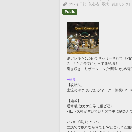
[プレイ日記]
[初心者]
[零式・絶]
[モンク]
Public
絶アレキをd1(モ)でキャリーされて《Par
2。さらに長文になって新登場！
引き続き、リボーンモンク情報のため電
■概要
【攻略法】
主流のやつ(ぬけまる/ヤークト無視/1211
【編成】
通常構成(ガナ白学モ踊ピ召)
- d1ラス枠が空いていたので手に馴染ん
⭐︎ジョブ選択について
面談でヴ以外なら何でもokと言われた