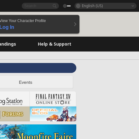
English (US)
View Your Character Profile
Log In
andings
Help & Support
Events