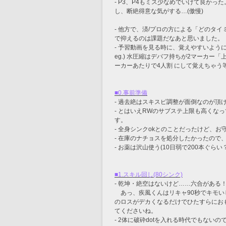
- P3、P4もミス少なめでいけて良か
し、断絶得意な気がする…(傲慢)
- 他方で、済/プロの方による「どのタ
で抑えるのは課題だなあと思いました。
- 予習動画を見る時に、覚えやすいよう
eg.) 水圧縮はデバフ持ちが2マーカー「
ーカーあたりで4人割 にして覚えちゃう
■0.事前準備
- 過去絶はスキスピ調整が面倒なのが頂け
- とはいえRWのサブステ上限も高くな
す。
- 全身シンクokとのことだったけど、お
- 在庫のナチョスを処分したかったので、gc
- お薬は沢山使う(10日弱で200本ぐら
■1.スキル回し(80シンク)
- 乾坤・絶空はないけど……六合がある！
　あっ、疾風くんはリキャ90秒でキモい
のロスがデカくなるだけでひたすらにお
てくださいね。
- 2体に破砕dotを入れる時代でもな