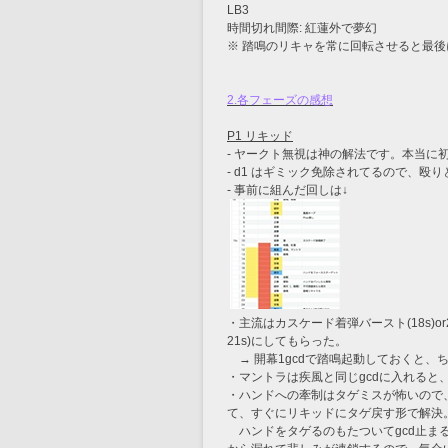
LB3
時間切れ間際: 紅蓮外で夢幻
※ 踏鳴のリキャを常に回転させると最
2.各フェーズの感想
P1 リキッド
- ヤークト無視は神の解法です。本当に
- d1 はギミック免除されてるので、殴
- 事前に組んだ回しは↓
・主流はカスケード着弾バースト(18s)o
21s)にしてもらった。
　→ 開幕1gcdで踏鳴起動しておくと
・マントラは疾風と同じgcdに入れる
・ハンドへの牽制はタゲミスが怖いので、/
て、すぐにリキッドにタゲ戻す形で解決
　ハンドをタゲるのもたついてgcd止ま