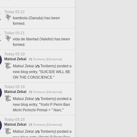
Today 05:22
bambola (Garuda) has been
formed.
Today 05:21
vida de libertad (Valefor) has been
formed.
Today 05:19
Matsui Zekai
Tonberry [Elemental]
Matsui Zekai (
Tonberry) posted a
new blog entry, "SUICIDE WILL BE
ON THE CONSCIENCE."
Today 05:19
Matsui Zekai
Tonberry [Elemental]
Matsui Zekai (
Tonberry) posted a
new blog entry, "Yoshi P Perm Ban
Michi Pichichi Primal + " Narc."
Today 05:18
Matsui Zekai
Tonberry [Elemental]
Matsui Zekai (
Tonberry) posted a