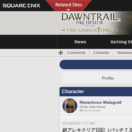
News
Getting S
Community
Character
Niwacho
Profile
Character
Niwachoco Malaguld
Of the Sixth Sense
Fenrir [Gaia]
05/19/2026 7:27 AM
絶アレキクリア日記（パッチ７.5