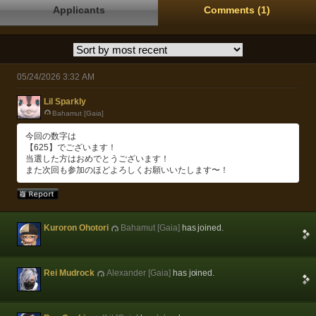
Applicants
Comments (1)
05/24/2026 3:32 AM
Lil Sparkly
Bahamut [Gaia]
今回の数字は
【625】でございます！
当選した方はおめでとうございます！
また次回も参加のほどよろしくお願いいたします〜！
Kuroron Ohotori
Bahamut [Gaia]
has joined.
Rei Mudrock
Alexander [Gaia]
has joined.