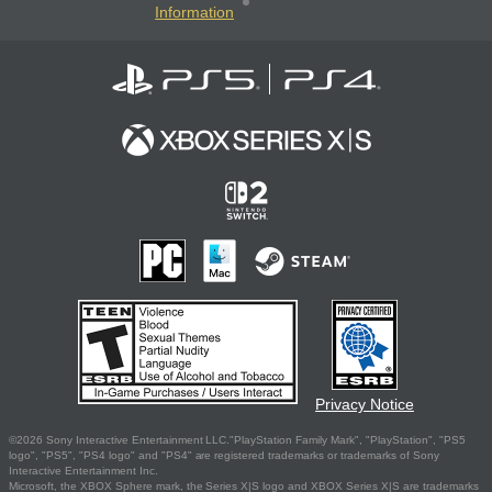
Information
Privacy Notice
©2026 Sony Interactive Entertainment LLC."PlayStation Family Mark", "PlayStation", "PS5
logo", "PS5", "PS4 logo" and "PS4" are registered trademarks or trademarks of Sony
Interactive Entertainment Inc.
Microsoft, the XBOX Sphere mark, the Series X|S logo and XBOX Series X|S are trademarks