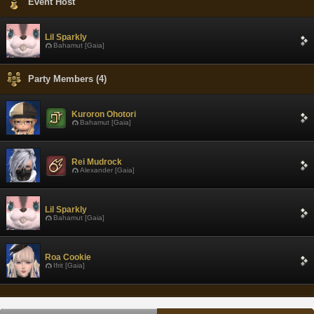
Event Host
Lil Sparkly
Bahamut [Gaia]
Party Members (4)
Kuroron Ohotori
Bahamut [Gaia]
Rei Mudrock
Alexander [Gaia]
Lil Sparkly
Bahamut [Gaia]
Roa Cookie
Ifrit [Gaia]