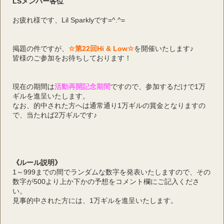
LSメンバー各位
お疲れ様です、Lil Sparklyです=^.^=
掲題の件ですが、
☆第22回Hi & Low☆
を開催いたします♪
皆様のご参加をお待ちしております！
現在の期間は
活動再開記念期間
ですので、参加するだけで1万
ギルを進呈いたします。
なお、的中された方へは通常通り1万ギルの賞金となりますの
で、当たれば2万ギルです♪
《ルール説明》
1～999までの間でランダムな数字を発表いたしますので、その
数字が500より上か下かの予想をコメント欄にご記入くださ
い。
見事的中された方には、1万ギルを進呈いたします。