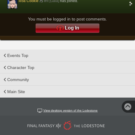
Roa Cookie
Ifrit [Gaia]
has joined.
You must be logged in to post comments.
Log In
Events Top
Character Top
Community
Main Site
View desktop version of the Lodestone