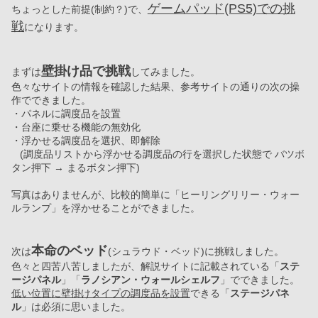
ゲームパッド(PS5)での挑
ちょっとした前提(制約？)で、
戦
になります。
壁掛け品で挑戦
まずは
してみました。
色々なサイトの情報を確認した結果、参考サイトの通りの次の操
作でできました。
・パネルに調度品を設置
・台座に乗せる機能の無効化
・浮かせる調度品を選択、即解除
   (調度品リストから浮かせる調度品の行を選択した状態で バツボ
タン押下 → まるボタン押下)
写真はありませんが、比較的簡単に「ヒーリングリリー・ウォー
ルランプ」を浮かせることができました。
本命のベッド
次は
(シュラウド・ベッド)に挑戦しました。
色々と四苦八苦しましたが、解説サイトに記載されている「
ステ
ージパネル
」「
ラノシアン・ウォールシェルフ
」でできました。
低い位置に壁掛けタイプの調度品を設置
できる「
ステージパネ
ル
」は必須に思いました。