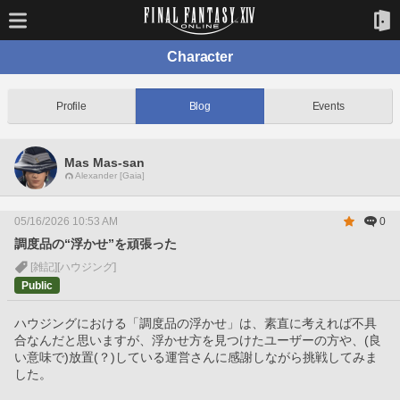
Character
Profile
Blog
Events
Mas Mas-san
Alexander [Gaia]
05/16/2026 10:53 AM
0
調度品の“浮かせ”を頑張った
[雑記]
[ハウジング]
Public
ハウジングにおける「調度品の浮かせ」は、素直に考えれば不具
合なんだと思いますが、浮かせ方を見つけたユーザーの方や、(良
い意味で)放置(？)している運営さんに感謝しながら挑戦してみま
した。