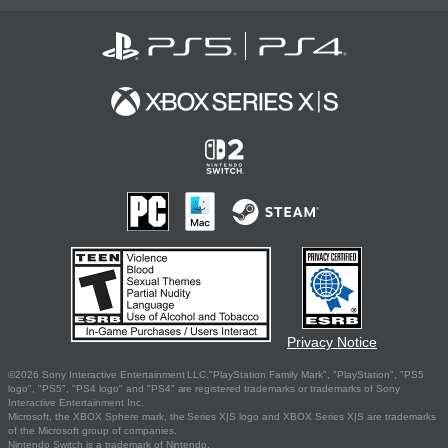
Privacy Notice
©2026 Sony Interactive Entertainment LLC."PlayStation Family Mark", "PlayStation", "PS5
logo", "PS5", "PS4 logo" and "PS4" are registered trademarks or trademarks of Sony
Interactive Entertainment Inc.
Microsoft, the XBOX Sphere mark, the Series X|S logo and XBOX Series X|S are trademarks
of the Microsoft group of companies.
Nintendo Switch is a trademark of Nintendo.