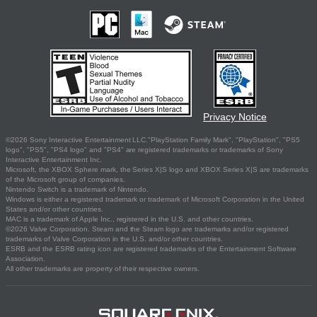
Privacy Notice
©2026 Sony Interactive Entertainment LLC."PlayStation Family Mark", "PlayStation", "PS5
logo", "PS5", "PS4 logo" and "PS4" are registered trademarks or trademarks of Sony
Interactive Entertainment Inc.
Microsoft, the XBOX Sphere mark, the Series X|S logo and XBOX Series X|S are trademarks
of the Microsoft group of companies.
Nintendo Switch is a trademark of Nintendo.
Windows is either a registered trademark or trademark of Microsoft Corporation in the United
States and/or other countries.
MAC is a trademark of Apple Inc., registered in the U.S. and other countries.
©2026 Valve Corporation. Steam and the Steam logo are trademarks and/or registered
trademarks of Valve Corporation in the U.S. and/or other countries.
ESRB and the ESRB rating icon are registered trademarks of the Entertainment Software
Association.
All other trademarks are property of their respective owners.