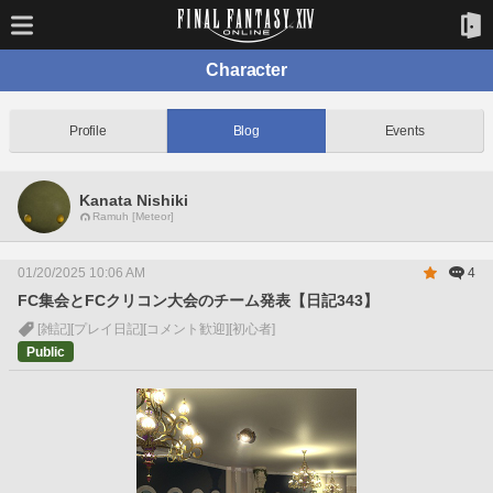
Character
Profile
Blog
Events
Kanata Nishiki
Ramuh [Meteor]
01/20/2025 10:06 AM
4
FC集会とFCクリコン大会のチーム発表【日記343】
[雑記]
[プレイ日記]
[コメント歓迎]
[初心者]
Public