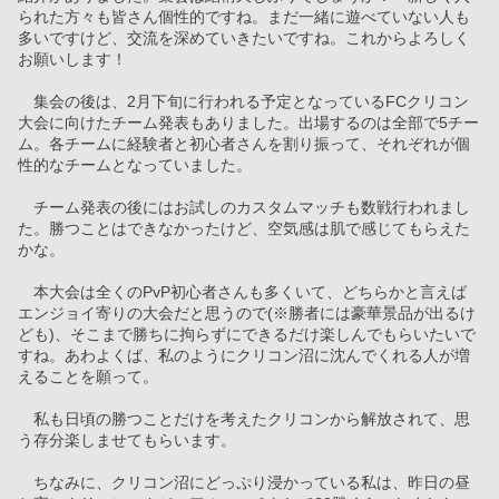
られた方々も皆さん個性的ですね。まだ一緒に遊べていない人も
多いですけど、交流を深めていきたいですね。これからよろしく
お願いします！
　集会の後は、2月下旬に行われる予定となっているFCクリコン
大会に向けたチーム発表もありました。出場するのは全部で5チー
ム。各チームに経験者と初心者さんを割り振って、それぞれが個
性的なチームとなっていました。
　チーム発表の後にはお試しのカスタムマッチも数戦行われまし
た。勝つことはできなかったけど、空気感は肌で感じてもらえた
かな。
　本大会は全くのPvP初心者さんも多くいて、どちらかと言えば
エンジョイ寄りの大会だと思うので(※勝者には豪華景品が出るけ
ども)、そこまで勝ちに拘らずにできるだけ楽しんでもらいたいで
すね。あわよくば、私のようにクリコン沼に沈んでくれる人が増
えることを願って。
　私も日頃の勝つことだけを考えたクリコンから解放されて、思
う存分楽しませてもらいます。
　ちなみに、クリコン沼にどっぷり浸かっている私は、昨日の昼